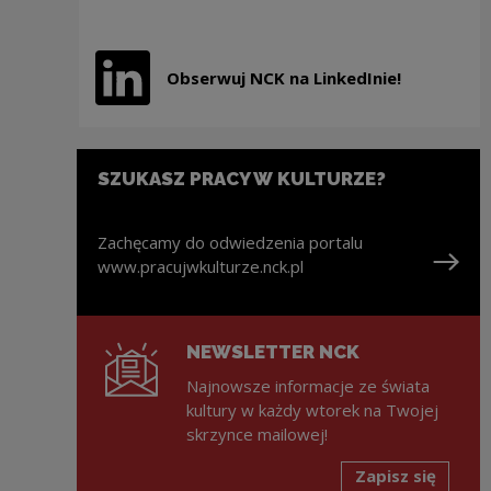
Obserwuj NCK na LinkedInie!
Uwaga, link zostanie otwarty w nowym oknie
SZUKASZ PRACY W KULTURZE?
Zachęcamy do odwiedzenia portalu
www.pracujwkulturze.nck.pl
Uwaga, link zostanie otwarty w nowym oknie
NEWSLETTER NCK
Najnowsze informacje ze świata
kultury w każdy wtorek na Twojej
skrzynce mailowej!
Zapisz się