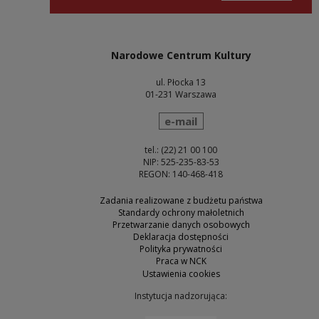
Narodowe Centrum Kultury
ul. Płocka 13
01-231 Warszawa
wyślij wiadomość
e-mail
tel.: (22) 21 00 100
NIP: 525-235-83-53
REGON: 140-468-418
Zadania realizowane z budżetu państwa
Standardy ochrony małoletnich
Przetwarzanie danych osobowych
Deklaracja dostępności
Polityka prywatności
Praca w NCK
Ustawienia cookies
Instytucja nadzorująca: