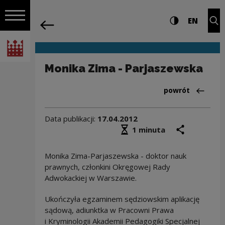
na całej stro
Monika Zima - Parjaszewska | Narodow
Ustawienia i wyszukiw
Wysoki kontra
CHANG
Roz
EN
Nawigacja
powrót
Włącz nawigację
Narodowe Centrum Kultury
Monika Zima - Parjaszewska
Powrót do:Aktua
powrót
Data publikacji:
17.04.2012
Średni czas czytania
podziel się
druk
1 minuta
Monika Zima-Parjaszewska - doktor nauk
prawnych, członkini Okręgowej Rady
Adwokackiej w Warszawie.
Ukończyła egzaminem sędziowskim aplikację
sądową, adiunktka w Pracowni Prawa
i Kryminologii Akademii Pedagogiki Specjalnej