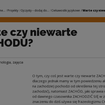
te ZACHODU? | Naro
ne...
Projekty
Ojczysty – dodaj do...
Ciekawostki językowe
Warte czy niew
e czy niewarte
HODU?
mologia
,
zajęcia
O tym, czy coś jest warte czy niewarte ZA
dlaczego jednak mamy w tym powiedzeniu a
na zachodzie) pochodzi od określenia tej st
zachodzić), natomiast ZACHÓD, jaki sprawia 
od dawnego czasownika ZACHODZIĆ SIĘ w znac
znaczeniu do dziś używa się frazeologizmu