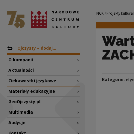
Warte czy niewar
Narodowe Centrum Kultury
Nawigacja
NCK
Projekty kultural
Wart
Nawigacja
Powrót do: Projekty
Ojczysty – dodaj...
ZAC
O kampanii
>
Aktualności
>
Kategorie:
ety
Ciekawostki językowe
>
Materiały edukacyjne
>
GeoOjczysty.pl
>
Multimedia
>
Audycje
>
Kontakt
>