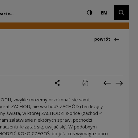
Ustawienia i wyszuki
Wysoki kontrast
CHANGE LAN
Rozwiń 
dowe Centrum Kultu
EN
arte...
Powrót do:Ciekawo
powrót
podziel się
drukuj
pobierz
Poprzednia 
Następ
CHODU, zwykle możemy przekonać się sami,
kurat ZACHÓD, nie wschód? ZACHÓD (ten leżący
rony świata, w której ZACHODZI słońce (zachód <
nam załatwianie niektórych spraw, pochodzi
zeniu ‘krzątać się, uwijać się’. W podobnym
 CHODZIĆ KOŁO CZEGOŚ: bo jeśli coś wymaga sporo