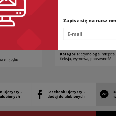
Zapisz się na nasz ne
Podaj e-mail
 mamy
Jedno ZOO –
Ć, a nie
wszystkie…?
ać”?
Kategorie:
etymologia, miejsca,
fleksja, wymowa, poprawność
ka o języku
m Ojczysty –
Facebook Ojczysty -
O
stanie otwarty w nowym oknie
Uwaga, link zostanie otwarty w nowym ok
Uwaga, l
 ulubionych
dodaj do ulubionych
n