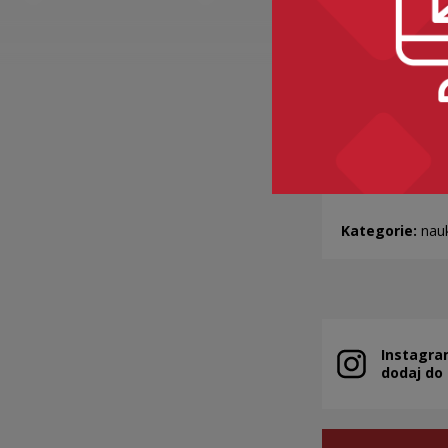
Dlaczego
ZASPOKAJA
„zaspakaj
Kategorie:
nau
Instagra
Uwaga, link zo
dodaj do