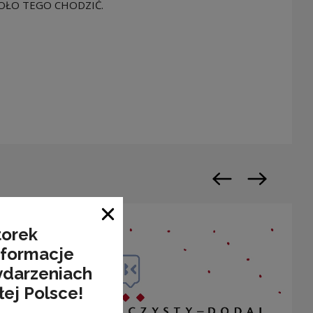
 KOŁO TEGO CHODZIĆ.
warty w nowym oknie
Poprzedni slajd
Następny sl
Zamknij okno
torek
nformacje
ydarzeniach
łej Polsce!