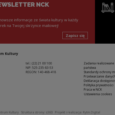
EWSLETTER NCK
nowsze informacje ze świata kultury w każdy
rek na Twojej skrzynce mailowej!
Zapisz się
Uwaga, lin
m Kultury
tel.: (22) 21 00 100
Zadania realizowane
NIP: 525-235-83-53
państwa
REGON: 140-468-418
Standardy ochrony m
Przetwarzanie dany
ść
Deklaracja dostępnoś
Polityka prywatności
Praca w NCK
Ustawienia cookies
 oknie
Uwaga, link zostanie otwarty w nowym okn
Uwaga, li
trum Kultury
Struktura strony:
s360
Projekt i realizacja:
Rytm.Digital