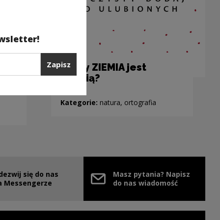
wsletter!
Zapisz
Kiedy ZIEMIA jest
Ziemią?
Kategorie:
natura, ortografia
dezwij się do nas
Masz pytania? Napisz
nie
ink zostanie otwarty w nowym oknie
a Messengerze
do nas wiadomość