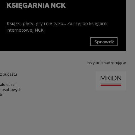
KSIĘGARNIA NCK
Książki, płyty, gry i nie tylko... Zajrzyj do księgarni
internetowej NCK!
Sprawdź
k zostanie otwarty w nowym oknie
Instytucja nadzorująca:
Uwaga
 z budżetu
ałoletnich
ch osobowych
ci
ie
nk zostanie otwarty w nowym oknie