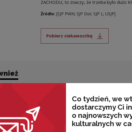
ZACHODU, to znaczy, że trzeba było dużo
Źródło:
[SJP PWN; SJP Dor; SJP L; USJP]
Pobierz ciekawostkę
Uwaga, link zostanie ot
wnież
Co tydzień, we w
dostarczymy Ci i
o najnowszych w
kulturalnych w ca