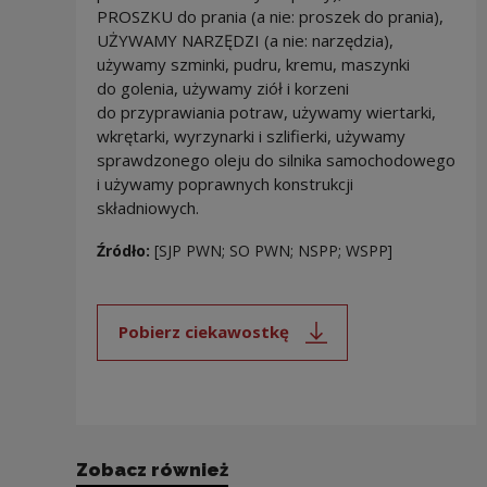
PROSZKU do prania (a nie: proszek do prania),
UŻYWAMY NARZĘDZI (a nie: narzędzia),
używamy szminki, pudru, kremu, maszynki
do golenia, używamy ziół i korzeni
do przyprawiania potraw, używamy wiertarki,
wkrętarki, wyrzynarki i szlifierki, używamy
sprawdzonego oleju do silnika samochodowego
i używamy poprawnych konstrukcji
składniowych.
Źródło:
[SJP PWN; SO PWN; NSPP; WSPP]
Pobierz ciekawostkę
Uwaga, link zostanie otwarty 
Zobacz również