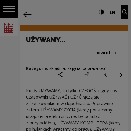
na całej stro
UŻYWAMY… | Narodowe Centrum Kultu
Ustawienia i wyszukiw
Wysoki kontra
CHANG
Roz
EN
Nawigacja
powrót
Włącz nawigację
Narodowe Centrum Kultury
UŻYWAMY…
Powrót do:Cieka
powrót
Kategorie:
składnia
,
zajęcia
,
poprawność
podziel się
drukuj
pobierz
Poprzedni
Nas
Kiedy UŻYWAMY, to tylko CZEGOŚ, nigdy coś.
Czasowniki UŻYWAĆ i UŻYĆ łączą się
z rzeczownikiem w dopełniaczu. Poprawnie
zatem: UŻYWAMY ŻYCIA (kiedy porzucamy
urządzenia elektroniczne, by pohulać
z przyjaciółmi), UŻYWAMY KOMPUTERA (kiedy
po hulankach wracamy do pracy), UŻYWAMY