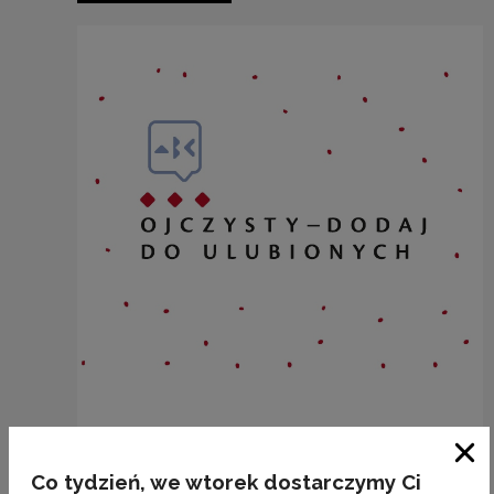
A CIOTKA IDALIA JEŚĆ KURKOM SYPIE...
Zam
Co tydzień, we wtorek dostarczymy Ci