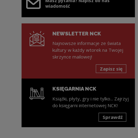
Masz pytania? Napisz do nas
wiadomość
NEWSLETTER NCK
Najnowsze informacje ze świata
kultury w każdy wtorek na Twojej
skrzynce mailowej!
Zapisz się
KSIĘGARNIA NCK
Książki, płyty, gry i nie tylko... Zajrzyj
do księgarni internetowej NCK!
Sprawdź
Uwaga, link zostanie otwarty w nowym oknie