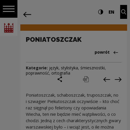
na całej stro
PONIATOSZCZAK | Narodowe Centrum K
Ustawienia i wyszukiw
Wysoki kontra
CHANG
Roz
EN
Nawigacja
powrót
Włącz nawigację
Narodowe Centrum Kultury
PONIATOSZCZAK
Powrót do:Cieka
powrót
Kategorie:
język
,
stylistyka
,
śmiesznostki
,
poprawność
,
ortografia
podziel się
drukuj
pobierz
Poprzedni
Nas
Poniatoszczak, schaboszczak, truposzczak, no
i szwagier Piekutoszczak oczywiście – kto choć
raz sięgnął po felietony czy opowiadania
Wiecha, ten nie będzie mieć wątpliwości, o co
chodzi. Jedną z cech charakterystycznych gwary
warszawskiej było – i wciąż jest, o ile można