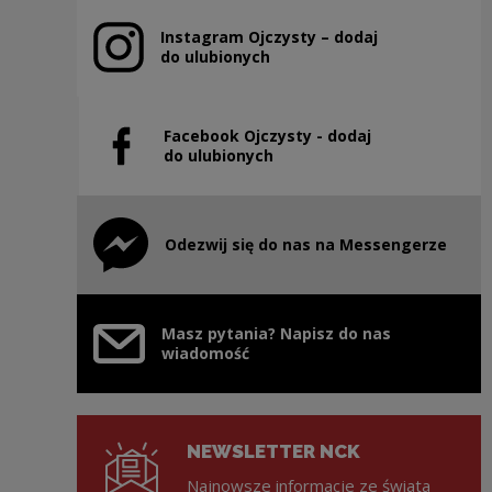
Instagram Ojczysty – dodaj
Uwaga, link zostanie otwarty w nowym oknie
do ulubionych
Facebook Ojczysty - dodaj
Uwaga, link zostanie otwarty w nowym oknie
do ulubionych
Odezwij się do nas na Messengerze
Uwaga, link zostanie otwarty w nowym oknie
Masz pytania? Napisz do nas
wiadomość
NEWSLETTER NCK
Najnowsze informacje ze świata