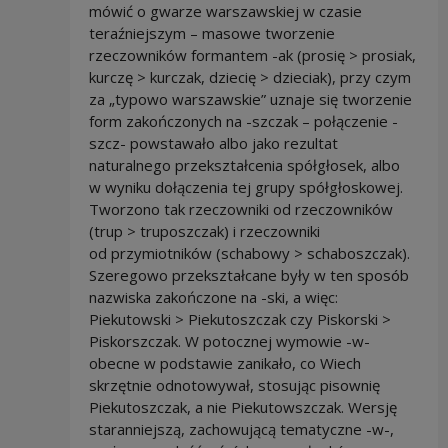
mówić o gwarze warszawskiej w czasie
teraźniejszym – masowe tworzenie
rzeczowników formantem -ak (prosię > prosiak,
kurczę > kurczak, dziecię > dzieciak), przy czym
za „typowo warszawskie” uznaje się tworzenie
form zakończonych na -szczak – połączenie -
szcz- powstawało albo jako rezultat
naturalnego przekształcenia spółgłosek, albo
w wyniku dołączenia tej grupy spółgłoskowej.
Tworzono tak rzeczowniki od rzeczowników
(trup > truposzczak) i rzeczowniki
od przymiotników (schabowy > schaboszczak).
Szeregowo przekształcane były w ten sposób
nazwiska zakończone na -ski, a więc:
Piekutowski > Piekutoszczak czy Piskorski >
Piskorszczak. W potocznej wymowie -w-
obecne w podstawie zanikało, co Wiech
skrzętnie odnotowywał, stosując pisownię
Piekutoszczak, a nie Piekutowszczak. Wersję
staranniejszą, zachowującą tematyczne -w-,