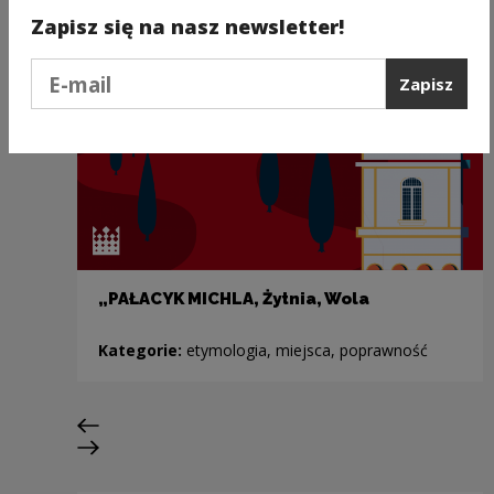
Zapisz się na nasz newsletter!
Podaj e-mail
Zapisz
„PAŁACYK MICHLA, Żytnia, Wola
Kategorie:
etymologia, miejsca, poprawność
Poprzedni slajd
Następny slajd