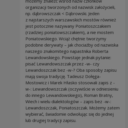
możemy znaleźć wśród nazw członków
organizacji tworzonych od nazwisk założycieli,
np. dąbrowszczak < Dąbrowski. Jeden
z najstarszych warszawskich mostów również
jest potocznie nazywany Poniatoszczakiem
(rzadziej: poniatowszczakiem), a nie mostem
Poniatowskiego. Wciąż chętnie tworzymy
podobne derywaty – jak chociażby od nazwiska
naszego znakomitego napastnika Roberta
Lewandowskiego. Powstaje jednak pytanie:
pisać Lewandowszczak przez -w- czy
Lewandoszczak bez -w-? Oba sposoby zapisu
mają swoja tradycję. Tadeusz Dołęga-
Mostowicz i Marek Hłasko stosowali zapis z -
w-: Lewandowszczak (oczywiście w odniesieniu
do innego Lewandowskiego), Roman Bratny,
Wiech i wielu dialektologów – zapis bez -w-:
Lewandoszczak, Poniatoszczak. Możemy zatem
wybierać, świadomie odwołując się do jednej
lub drugiej tradycji zapisu.