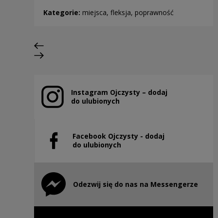
Kategorie:
miejsca, fleksja, poprawność
Poprzedni slajd
Następny slajd
Instagram Ojczysty – dodaj
Uwaga, link zostanie otwarty w nowym oknie
do ulubionych
Facebook Ojczysty - dodaj
Uwaga, link zostanie otwarty w nowym oknie
do ulubionych
Odezwij się do nas na Messengerze
Uwaga, link zostanie otwarty w nowym oknie