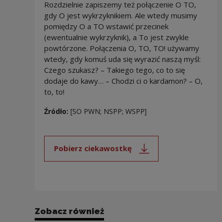
Rozdzielnie zapiszemy też połączenie O TO,
gdy O jest wykrzyknikiem. Ale wtedy musimy
pomiędzy O a TO wstawić przecinek
(ewentualnie wykrzyknik), a To jest zwykle
powtórzone. Połączenia O, TO, TO! używamy
wtedy, gdy komuś uda się wyrazić naszą myśl:
Czego szukasz? – Takiego tego, co to się
dodaje do kawy… – Chodzi ci o kardamon? – O,
to, to!
Źródło:
[SO PWN; NSPP; WSPP]
Pobierz ciekawostkę
Uwaga, link zostanie otwarty 
Zobacz również