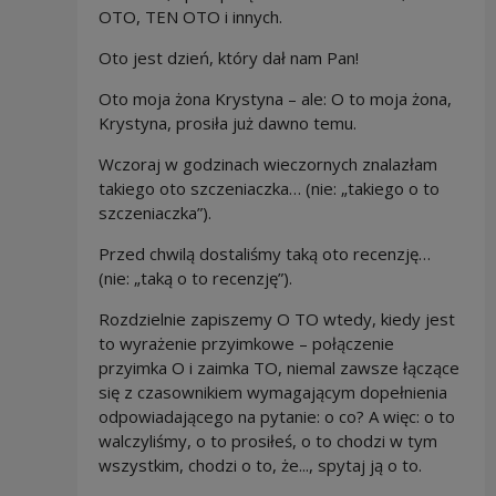
OTO, TEN OTO i innych.
Oto jest dzień, który dał nam Pan!
Oto moja żona Krystyna – ale: O to moja żona,
Krystyna, prosiła już dawno temu.
Wczoraj w godzinach wieczornych znalazłam
takiego oto szczeniaczka… (nie: „takiego o to
szczeniaczka”).
Przed chwilą dostaliśmy taką oto recenzję…
(nie: „taką o to recenzję”).
Rozdzielnie zapiszemy O TO wtedy, kiedy jest
to wyrażenie przyimkowe – połączenie
przyimka O i zaimka TO, niemal zawsze łączące
się z czasownikiem wymagającym dopełnienia
odpowiadającego na pytanie: o co? A więc: o to
walczyliśmy, o to prosiłeś, o to chodzi w tym
wszystkim, chodzi o to, że..., spytaj ją o to.