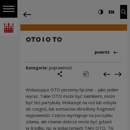
na całej stro
OTO i O TO | Narodowe Centrum Kultur
Ustawienia i wyszukiw
Wysoki kontra
CHANG
Roz
EN
Nawigacja
powrót
Włącz nawigację
Narodowe Centrum Kultury
OTO i O TO
Powrót do:Cieka
powrót
Kategorie:
poprawność
podziel się
drukuj
pobierz
Poprzedni
Nas
Wskazujące OTO piszemy łącznie – jako jeden
wyraz. Takie OTO może być zaimkiem, może
być też partykułą. Wskazuje na coś lub odsyła
do czegoś, lub wzmacnia określony fragment
wypowiedzi. Często występuje na początku
zdania, ale równie dobrze może być gdzieś
w środku, np. w połączeniach TAKI OTO, TA