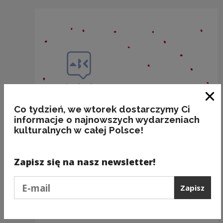
Zam
Co tydzień, we wtorek dostarczymy Ci
informacje o najnowszych wydarzeniach
kulturalnych w całej Polsce!
Zapisz się na nasz newsletter!
Podaj e-mail
Zapisz
Nazwy miejscowości o nieoczywistej
odmianie: WŁOSZCZOWA