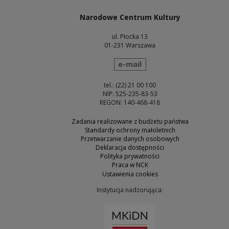
Narodowe Centrum Kultury
ul. Płocka 13
01-231 Warszawa
wyślij wiadomość
e-mail
tel.: (22) 21 00 100
NIP: 525-235-83-53
REGON: 140-468-418
Zadania realizowane z budżetu państwa
Standardy ochrony małoletnich
Przetwarzanie danych osobowych
Deklaracja dostępności
Polityka prywatności
Praca w NCK
Ustawienia cookies
Instytucja nadzorująca:
Uwaga, link zostanie otw