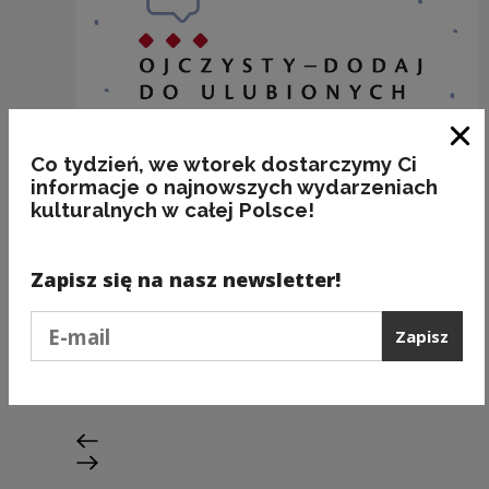
Zam
Co tydzień, we wtorek dostarczymy Ci
informacje o najnowszych wydarzeniach
kulturalnych w całej Polsce!
Zapisz się na nasz newsletter!
Nazwy miejscowości o nieoczywistej
odmianie: WŁOSZCZOWA
Podaj e-mail
Zapisz
Kategorie:
miejsca, fleksja, poprawność
Poprzedni slajd
Następny slajd