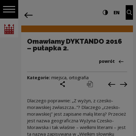
na całej stro
Omawiamy DYKTANDO 2016 – pułapka 2.
Ustawienia i wyszukiw
Wysoki kontra
CHANG
Roz
EN
Nawigacja
powrót
Włącz nawigację
Narodowe Centrum Kultury
Omawiamy DYKTANDO 2016
– pułapka 2.
Powrót do:Cieka
powrót
Kategorie:
miejsca
,
ortografia
podziel się
drukuj
pobierz
Poprzedni
Nas
Dlaczego poprawnie: „Z wyżyn, z czesko-
morawskiej zwłaszcza...”? Dlaczego „czesko-
morawskiej” jest zapisane małą literą? Przecież
jest nazwa geograficzna Wyżyna Czesko-
Morawska i tak właśnie – wielkimi literami – jest
ta nazwa zapisywana w „Wielkim słowniku