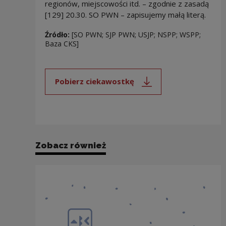
regionów, miejscowości itd. – zgodnie z zasadą
[129] 20.30. SO PWN – zapisujemy małą literą.
Źródło:
[SO PWN; SJP PWN; USJP; NSPP; WSPP;
Baza CKS]
Pobierz ciekawostkę
Uwaga, link zostanie otwarty 
Zobacz również