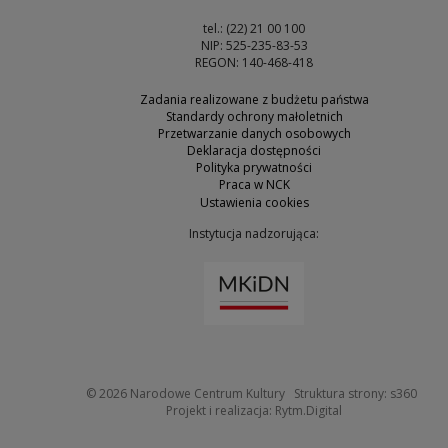
tel.: (22) 21 00 100
NIP: 525-235-83-53
REGON: 140-468-418
Zadania realizowane z budżetu państwa
Standardy ochrony małoletnich
Przetwarzanie danych osobowych
Deklaracja dostępności
Polityka prywatności
Praca w NCK
Ustawienia cookies
Instytucja nadzorująca:
Uwaga, link zostanie otw
Uwaga
© 2026
Narodowe Centrum Kultury
Struktura strony:
s360
Uwaga, link zosta
Projekt i realizacja:
Rytm.Digital