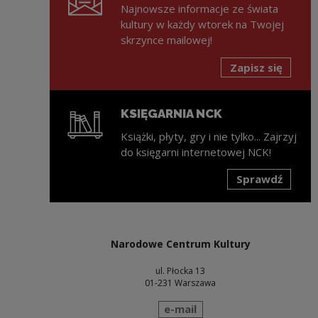
Najnowsze informacje ze świata
kultury w każdy wtorek na Twojej
skrzynce mailowej!
Zapisz się
KSIĘGARNIA NCK
Książki, płyty, gry i nie tylko... Zajrzyj
do księgarni internetowej NCK!
Sprawdź
Uwaga, link zostanie otwarty w nowym oknie
Narodowe Centrum Kultury
ul. Płocka 13
01-231 Warszawa
wyślij wiadomość
e-mail