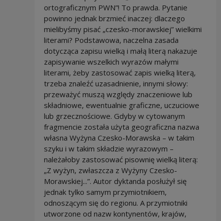
ortograficznym PWN”! To prawda. Pytanie
powinno jednak brzmieć inaczej: dlaczego
mielibyśmy pisać „czesko-morawskiej” wielkimi
literami? Podstawowa, naczelna zasada
dotycząca zapisu wielką i małą literą nakazuje
zapisywanie wszelkich wyrazów małymi
literami, żeby zastosować zapis wielką literą,
trzeba znaleźć uzasadnienie, innymi słowy:
przeważyć muszą względy znaczeniowe lub
składniowe, ewentualnie graficzne, uczuciowe
lub grzecznościowe. Gdyby w cytowanym
fragmencie została użyta geograficzna nazwa
własna Wyżyna Czesko-Morawska – w takim
szyku i w takim składzie wyrazowym –
należałoby zastosować pisownię wielką literą:
„Z wyżyn, zwłaszcza z Wyżyny Czesko-
Morawskiej...”. Autor dyktanda posłużył się
jednak tylko samym przymiotnikiem,
odnoszącym się do regionu. A przymiotniki
utworzone od nazw kontynentów, krajów,