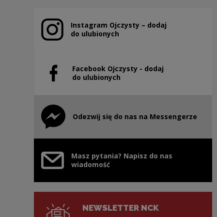
Instagram Ojczysty – dodaj
Uwaga, link zostanie otwarty w nowym oknie
do ulubionych
Facebook Ojczysty - dodaj
Uwaga, link zostanie otwarty w nowym oknie
do ulubionych
Odezwij się do nas na Messengerze
Uwaga, link zostanie otwarty w nowym oknie
Masz pytania? Napisz do nas
wiadomość
NEWSLETTER NCK