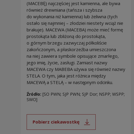
(MACEBĘ) najczęściej jest kamienna, ale bywa
również drewniana (tańsza i szybsza
do wykonania niż kamienna) lub żeliwna (tych
ostało się najmniej – złodziei niestety wciąż nie
brakuje). MACEWA (MACEBA) może mieć formę
prostokąta lub zbliżoną do prostokąta,
o górnym brzegu zazwyczaj półkoliście
zakończonym, a płaskorzeźba umieszczona
na niej zawiera symbole opisujące zmarłego,
jego imię, życie, zasługi. Zamiast nazwy
MACEWA czy MABEBA używa się również nazwy
STELA. O tym, jaka jest różnica między
MACEWĄ a STELĄ – w następnym odcinku.
Źródło:
[SO PWN; SJP PWN; SJP Dor; NSPP; WSPP;
SWO]
Pobierz ciekawostkę
Uwaga, link zostanie otwarty 