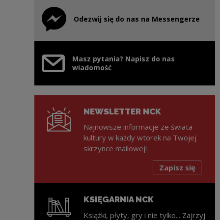
Odezwij się do nas na Messengerze
Uwaga, link zostanie otwarty w nowym oknie
Masz pytania? Napisz do nas
wiadomość
NEWSLETTER NCK
Najnowsze informacje ze świata
kultury w każdy wtorek na Twojej
skrzynce mailowej!
Zapisz się
KSIĘGARNIA NCK
Książki, płyty, gry i nie tylko... Zajrzyj