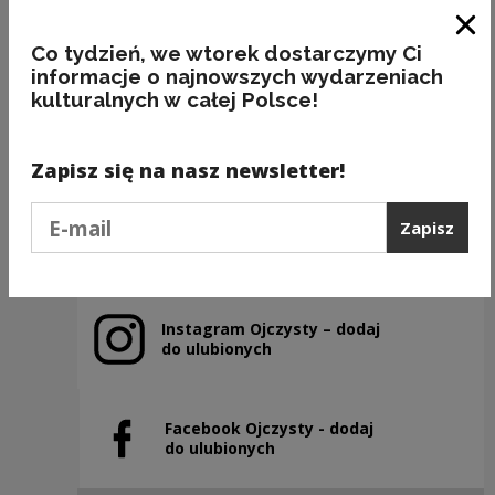
Zam
Co tydzień, we wtorek dostarczymy Ci
informacje o najnowszych wydarzeniach
Nazwy miejscowości o nieoczywistej
odmianie: WŁOSZCZOWA
kulturalnych w całej Polsce!
Kategorie:
miejsca, fleksja, poprawność
Zapisz się na nasz newsletter!
Podaj e-mail
Zapisz
Poprzedni slajd
Następny slajd
Instagram Ojczysty – dodaj
Uwaga, link zostanie otwarty w nowym oknie
do ulubionych
Facebook Ojczysty - dodaj
Uwaga, link zostanie otwarty w nowym oknie
do ulubionych