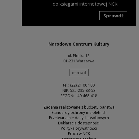
do księgarni internetowej NCK!
Sprawdź
Uwaga, link zostanie otwarty w nowym oknie
Narodowe Centrum Kultury
ul. Płocka 13
01-231 Warszawa
wyślij wiadomość
e-mail
tel.: (22) 21 00 100
NIP: 525-235-83-53
REGON: 140-468-418
Zadania realizowane z budżetu państwa
Standardy ochrony małoletnich
Przetwarzanie danych osobowych
Deklaracja dostępności
Polityka prywatności
Praca w NCK