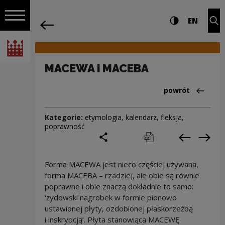
na całej stro
MACEWA i MACEBA | Narodowe Centrum 
Ustawienia i wyszukiw
Wysoki kontra
CHANG
Roz
EN
Nawigacja
powrót
Włącz nawigację
Narodowe Centrum Kultury
MACEWA i MACEBA
Powrót do:Cieka
powrót
Kategorie:
etymologia
,
kalendarz
,
fleksja
,
poprawność
podziel się
drukuj
pobierz
Poprzedni
Nas
Forma MACEWA jest nieco częściej używana,
forma MACEBA – rzadziej, ale obie są równie
poprawne i obie znaczą dokładnie to samo:
‘żydowski nagrobek w formie pionowo
ustawionej płyty, ozdobionej płaskorzeźbą
i inskrypcją’. Płyta stanowiąca MACEWĘ