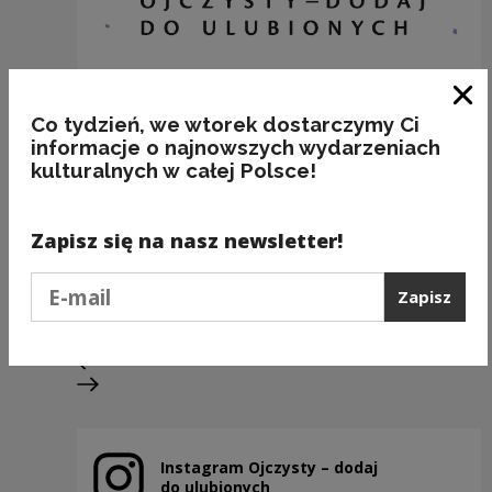
Zam
Co tydzień, we wtorek dostarczymy Ci
informacje o najnowszych wydarzeniach
kulturalnych w całej Polsce!
28 lutego
Zapisz się na nasz newsletter!
Podaj e-mail
Kategorie:
kalendarz, poprawność
Zapisz
Poprzedni slajd
Następny slajd
Instagram Ojczysty – dodaj
Uwaga, link zostanie otwarty w nowym oknie
do ulubionych