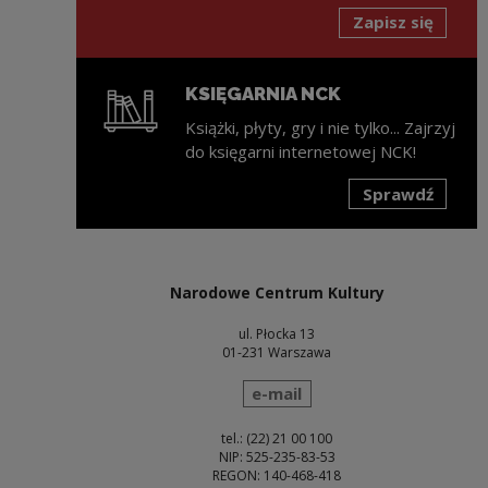
Zapisz się
KSIĘGARNIA NCK
Książki, płyty, gry i nie tylko... Zajrzyj
do księgarni internetowej NCK!
Sprawdź
Uwaga, link zostanie otwarty w nowym oknie
Narodowe Centrum Kultury
ul. Płocka 13
01-231 Warszawa
wyślij wiadomość
e-mail
tel.: (22) 21 00 100
NIP: 525-235-83-53
REGON: 140-468-418