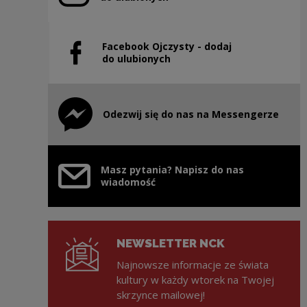
Facebook Ojczysty - dodaj
Uwaga, link zostanie otwarty w nowym oknie
do ulubionych
Odezwij się do nas na Messengerze
Uwaga, link zostanie otwarty w nowym oknie
Masz pytania? Napisz do nas
wiadomość
NEWSLETTER NCK
Najnowsze informacje ze świata
kultury w każdy wtorek na Twojej
skrzynce mailowej!