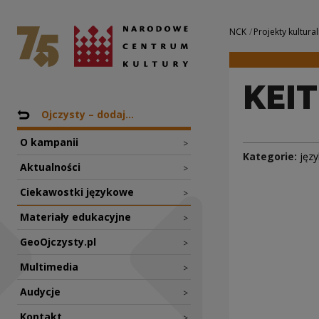
KEITH i KENNETH 
Narodowe Centrum Kultury
Nawigacja
NCK
Projekty kultural
KEIT
Nawigacja
Powrót do: Projekty
Ojczysty – dodaj...
O kampanii
>
Kategorie:
języ
Aktualności
>
Ciekawostki językowe
>
Materiały edukacyjne
>
GeoOjczysty.pl
>
Multimedia
>
Audycje
>
Kontakt
>