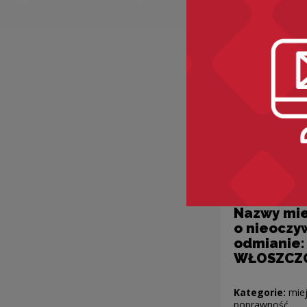
Nazwy mie
o nieoczy
odmianie:
WŁOSZCZ
Kategorie:
miej
poprawność