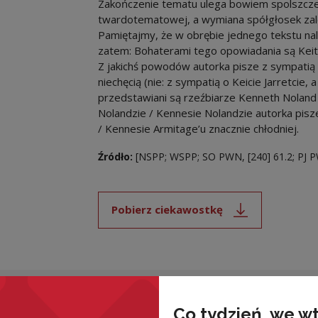
Zakończenie tematu ulega bowiem spolszcze
twardotematowej, a wymiana spółgłosek zal
Pamiętajmy, że w obrębie jednego tekstu nal
zatem: Bohaterami tego opowiadania są Keith
Z jakichś powodów autorka pisze z sympatią o
niechęcią (nie: z sympatią o Keicie Jarretcie,
przedstawiani są rzeźbiarze Kenneth Noland
Nolandzie / Kennesie Nolandzie autorka pisz
/ Kennesie Armitage’u znacznie chłodniej.
Źródło:
[NSPP; WSPP; SO PWN, [240] 61.2; PJ 
Pobierz ciekawostkę
Uwaga, link zostanie ot
wnież
Co tydzień, we w