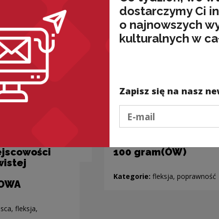
dostarczymy Ci i
o najnowszych w
kulturalnych w ca
Zapisz się na nasz ne
Podaj e-mail
jscowości
100 gram(ÓW)
wistej
Kategorie:
fleksja, poprawność
OWA
sca, fleksja,