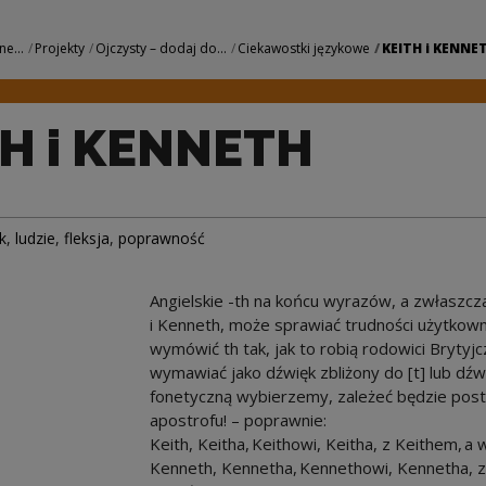
| Narodowe Centrum
ne...
Projekty
Ojczysty – dodaj do...
Ciekawostki językowe
KEITH i KENNE
H i KENNETH
k
,
ludzie
,
fleksja
,
poprawność
Angielskie -th na końcu wyrazów, a zwłaszcz
i Kenneth, może sprawiać trudności użytkow
wymówić th tak, jak to robią rodowici Brytyj
wymawiać jako dźwięk zbliżony do [t] lub dźwi
fonetyczną wybierzemy, zależeć będzie pos
apostrofu! – poprawnie:
Keith, Keitha, Keithowi, Keitha, z Keithem, a 
Kenneth, Kennetha, Kennethowi, Kennetha, z