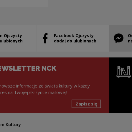
m Ojczysty –
Facebook Ojczysty -
O
stanie otwarty w nowym oknie
Uwaga, link zostanie otwarty w nowym ok
Uwaga, l
 ulubionych
dodaj do ulubionych
n
EWSLETTER NCK
nowsze informacje ze świata kultury w każdy
rek na Twojej skrzynce mailowej!
Zapisz się
Uwaga, lin
m Kultury