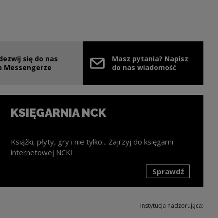
dezwij się do nas
Masz pytania? Napisz
nie
ink zostanie otwarty w nowym oknie
a Messengerze
do nas wiadomość
KSIĘGARNIA NCK
Książki, płyty, gry i nie tylko... Zajrzyj do księgarni
internetowej NCK!
Sprawdź
k zostanie otwarty w nowym oknie
Instytucja nadzorująca: