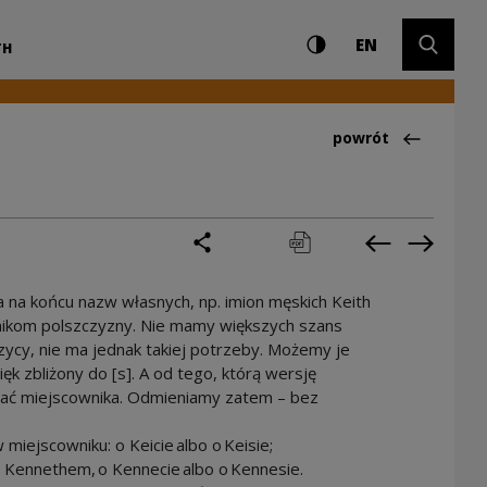
Ustawienia i wyszuki
Wysoki kontrast
CHANGE LAN
Rozwiń 
 Kultury
EN
TH
Powrót do:Ciekawo
powrót
podziel się
drukuj
pobierz
Poprzednia 
Następ
a na końcu nazw własnych, np. imion męskich Keith
nikom polszczyzny. Nie mamy większych szans
czycy, nie ma jednak takiej potrzeby. Możemy je
ęk zbliżony do [s]. A od tego, którą wersję
tać miejscownika. Odmieniamy zatem – bez
w miejscowniku: o Keicie albo o Keisie;
 Kennethem, o Kennecie albo o Kennesie.