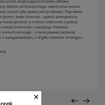
niu przed zmiękczającą końcówką odmiany
eży właśnie od fonetycznego zakończenia tematu.
eży używać tylko jednej wersji odmiany. Poprawnie
 Jarrett i Keith Emerson – pianiści amerykańscy.
 Keicie Jarretcie, a o Keicie Emersonie z pewną
 a o Keisie Emersonie z niechęcią). Podobnie
 i Kenneth Armitage – o Amerykaninie Kennecie
e z zaangażowaniem, o Angliku Kennecie Armitage’u
PWN]
warty w nowym oknie
Zamknij okno
torek
Poprzedni slajd
Następny sl