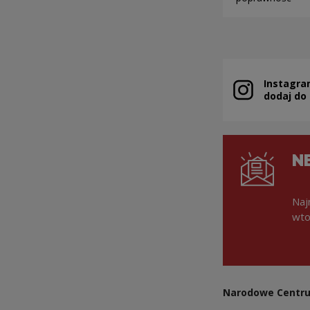
Instagra
Uwaga, link zo
dodaj do
N
Naj
wto
Narodowe Centru