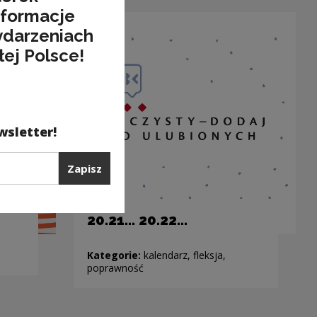
nformacje
ydarzeniach
łej Polsce!
wsletter!
Zapisz
20.21… 20.22…
Kategorie:
kalendarz, fleksja,
poprawność