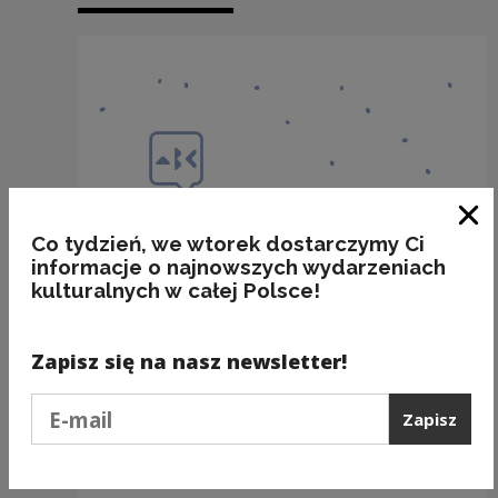
Zam
Co tydzień, we wtorek dostarczymy Ci
informacje o najnowszych wydarzeniach
kulturalnych w całej Polsce!
Zapisz się na nasz newsletter!
Podaj e-mail
Zapisz
...w KOLCZUDZE i KOLCZYKACH