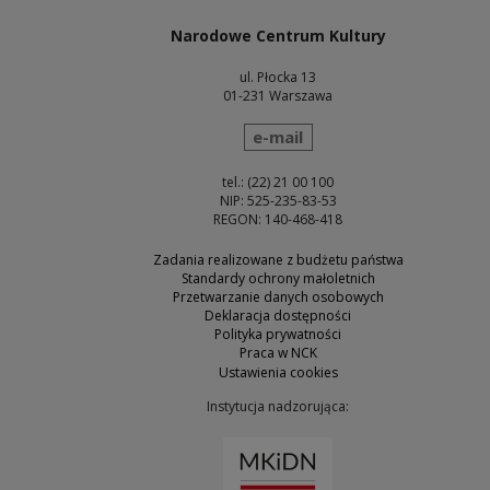
Narodowe Centrum Kultury
ul. Płocka 13
01-231 Warszawa
wyślij wiadomość
e-mail
tel.: (22) 21 00 100
NIP: 525-235-83-53
REGON: 140-468-418
Zadania realizowane z budżetu państwa
Standardy ochrony małoletnich
Przetwarzanie danych osobowych
Deklaracja dostępności
Polityka prywatności
Praca w NCK
Ustawienia cookies
Instytucja nadzorująca:
Uwaga, link zostanie otw