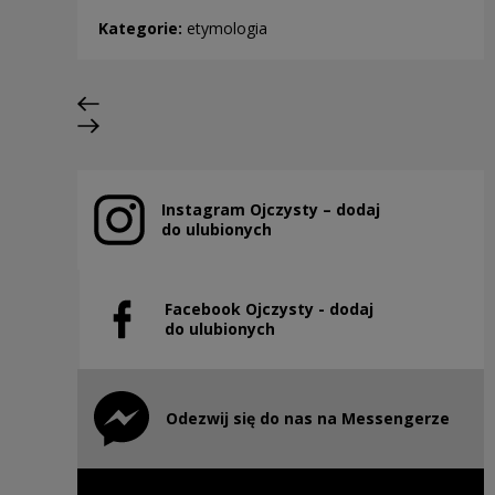
Kategorie:
etymologia
Poprzedni slajd
Następny slajd
Instagram Ojczysty – dodaj
Uwaga, link zostanie otwarty w nowym oknie
do ulubionych
Facebook Ojczysty - dodaj
Uwaga, link zostanie otwarty w nowym oknie
do ulubionych
Odezwij się do nas na Messengerze
Uwaga, link zostanie otwarty w nowym oknie