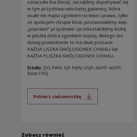
oznaczała lisa (lisicę), zaczęliśmy dopatrywać się
w tym przysłowiu włochatej gąsienicy, która
wcale nie majta ogonkiem na lewo i prawo, tylko
ze spokojem chrupie liście, postanowiliśmy więc
„poprawić” przysłowie i przekształciliśmy liszkę
w pliszkę (która ogonkiem majta), dlatego też
dzisiaj powiedzenie to ma dwie postacie:
KAŻDA LISZKA SWÓJ OGONEK CHWALI lub
KAŻDA PLISZKA SWÓJ OGONEK CHWALI.
Źródło:
[SO PWN; SJP PWN; USJP; NSPP; WSPP;
Baza CKS]
Pobierz ciekawostkę
Uwaga, link zostanie otwarty 
Zobacz również