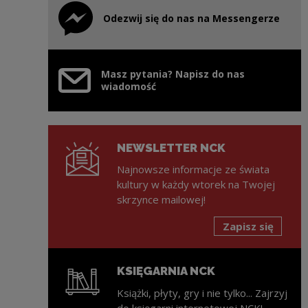
Odezwij się do nas na Messengerze
Uwaga, link zostanie otwarty w nowym oknie
Masz pytania? Napisz do nas
wiadomość
NEWSLETTER NCK
Najnowsze informacje ze świata
kultury w każdy wtorek na Twojej
skrzynce mailowej!
Zapisz się
KSIĘGARNIA NCK
Książki, płyty, gry i nie tylko... Zajrzyj
do księgarni internetowej NCK!