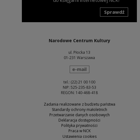
Sprawdź
Uwaga, link zostanie otwarty w nowym oknie
Narodowe Centrum Kultury
ul. Płocka 13
01-231 Warszawa
wyślij wiadomość
e-mail
tel.: (22) 21 00 100
NIP: 525-235-83-53
REGON: 140-468-418
Zadania realizowane z budżetu państwa
Standardy ochrony małoletnich
Przetwarzanie danych osobowych
Deklaracja dostępności
Polityka prywatności
Praca w NCK
Ustawienia cookies