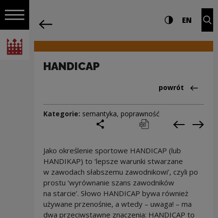
na całej stro
HANDICAP | Narodowe Centrum Kultury
Ustawienia i wyszukiw
Wysoki kontra
CHANG
Roz
EN
Nawigacja
powrót
Włącz nawigację
Narodowe Centrum Kultury
HANDICAP
Powrót do:Cieka
powrót
Kategorie:
semantyka
,
poprawność
podziel się
drukuj
pobierz
Poprzedni
Nas
Jako określenie sportowe HANDICAP (lub
HANDIKAP) to ‘lepsze warunki stwarzane
w zawodach słabszemu zawodnikowi’, czyli po
prostu ‘wyrównanie szans zawodników
na starcie’. Słowo HANDICAP bywa również
używane przenośnie, a wtedy – uwaga! – ma
dwa przeciwstawne znaczenia: HANDICAP to