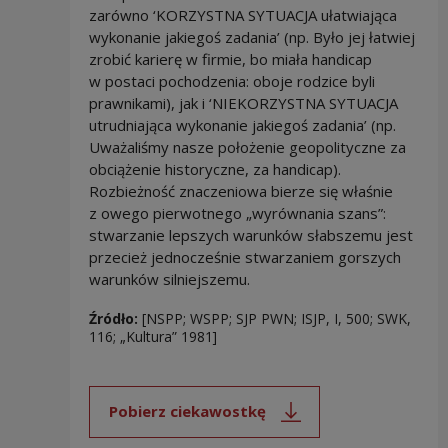
zarówno ‘KORZYSTNA SYTUACJA ułatwiająca
wykonanie jakiegoś zadania’ (np. Było jej łatwiej
zrobić karierę w firmie, bo miała handicap
w postaci pochodzenia: oboje rodzice byli
prawnikami), jak i ‘NIEKORZYSTNA SYTUACJA
utrudniająca wykonanie jakiegoś zadania’ (np.
Uważaliśmy nasze położenie geopolityczne za
obciążenie historyczne, za handicap).
Rozbieżność znaczeniowa bierze się właśnie
z owego pierwotnego „wyrównania szans”:
stwarzanie lepszych warunków słabszemu jest
przecież jednocześnie stwarzaniem gorszych
warunków silniejszemu.
Źródło:
[NSPP; WSPP; SJP PWN; ISJP, I, 500; SWK,
116; „Kultura” 1981]
Pobierz ciekawostkę
Uwaga, link zostanie otwarty 