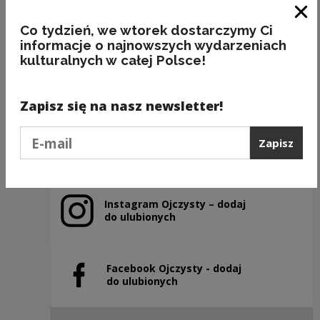
Zam
Co tydzień, we wtorek dostarczymy Ci
informacje o najnowszych wydarzeniach
A to ci HECA...
kulturalnych w całej Polsce!
Kategorie:
etymologia, zajęcia
Zapisz się na nasz newsletter!
Podaj e-mail
Zapisz
Poprzedni slajd
Następny slajd
Instagram Ojczysty – dodaj
Uwaga, link zostanie otwarty w nowym oknie
do ulubionych
Facebook Ojczysty - dodaj
Uwaga, link zostanie otwarty w nowym oknie
do ulubionych