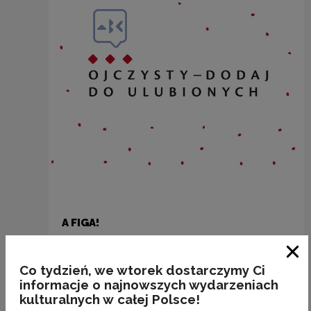
A FIGA!
Kategorie:
etymologia, semantyka, rośliny
Zam
Co tydzień, we wtorek dostarczymy Ci
informacje o najnowszych wydarzeniach
kulturalnych w całej Polsce!
Poprzedni slajd