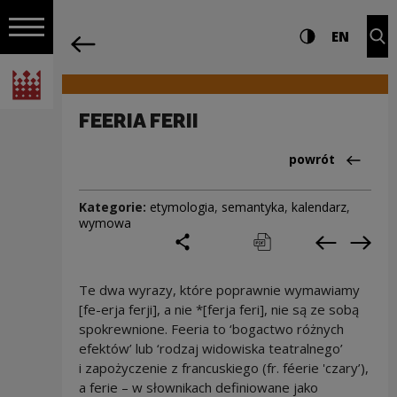
na całej stro
FEERIA FERII | Narodowe Centrum Kultu
Ustawienia i wyszukiw
Wysoki kontra
CHANG
Roz
EN
Nawigacja
powrót
Włącz nawigację
Narodowe Centrum Kultury
FEERIA FERII
Powrót do:Cieka
powrót
Kategorie:
etymologia
,
semantyka
,
kalendarz
,
wymowa
podziel się
drukuj
pobierz
Poprzedni
Nas
Te dwa wyrazy, które poprawnie wymawiamy
[fe-erja ferji], a nie *[ferja feri], nie są ze sobą
spokrewnione. Feeria to ‘bogactwo różnych
efektów’ lub ‘rodzaj widowiska teatralnego’
i zapożyczenie z francuskiego (fr. féerie 'czary’),
a ferie – w słownikach definiowane jako