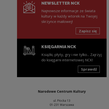
NEWSLETTER NCK
Najnowsze informacje ze świata
kultury w każdy wtorek na Twojej
skrzynce mailowej!
Zapisz się
KSIĘGARNIA NCK
Książki, płyty, gry i nie tylko... Zajrzyj
do księgarni internetowej NCK!
Sprawdź
Uwaga, link zostanie otwarty w nowym oknie
Narodowe Centrum Kultury
ul. Płocka 13
01-231 Warszawa