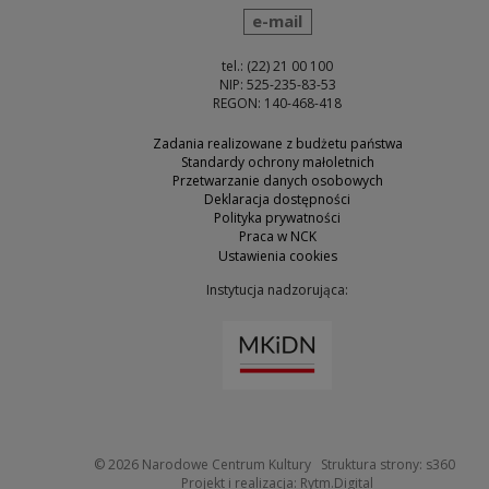
wyślij wiadomość
e-mail
tel.: (22) 21 00 100
NIP: 525-235-83-53
REGON: 140-468-418
Zadania realizowane z budżetu państwa
Standardy ochrony małoletnich
Przetwarzanie danych osobowych
Deklaracja dostępności
Polityka prywatności
Praca w NCK
Ustawienia cookies
Instytucja nadzorująca:
Uwaga, link zostanie otw
Uwaga
© 2026
Narodowe Centrum Kultury
Struktura strony:
s360
Uwaga, link zosta
Projekt i realizacja:
Rytm.Digital