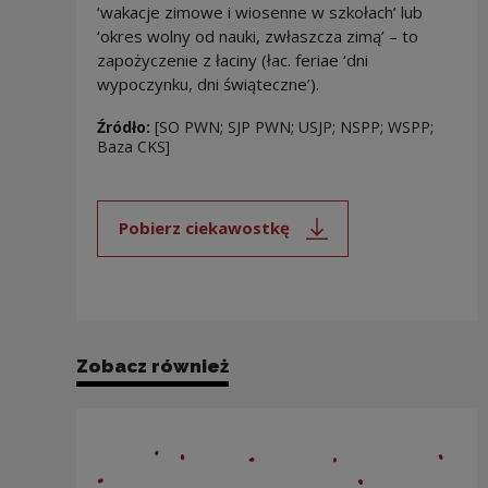
‘wakacje zimowe i wiosenne w szkołach’ lub
‘okres wolny od nauki, zwłaszcza zimą’ – to
zapożyczenie z łaciny (łac. feriae ‘dni
wypoczynku, dni świąteczne’).
Źródło:
[SO PWN; SJP PWN; USJP; NSPP; WSPP;
Baza CKS]
Pobierz ciekawostkę
Uwaga, link zostanie otwarty 
Zobacz również