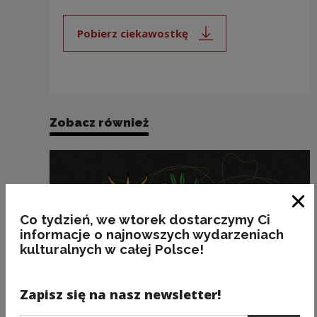
Pobierz ciekawostkę
Uwaga, link zostanie otwarty 
Zobacz również
Zam
Co tydzień, we wtorek dostarczymy Ci
informacje o najnowszych wydarzeniach
kulturalnych w całej Polsce!
Zapisz się na nasz newsletter!