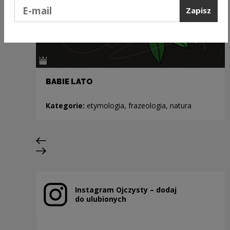
Podaj e-mail
Zapisz
BABIE LATO
Kategorie:
etymologia, frazeologia, natura
Poprzedni slajd
Następny slajd
Instagram Ojczysty – dodaj
Uwaga, link zostanie otwarty w nowym oknie
do ulubionych