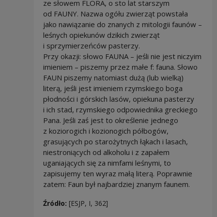
ze słowem FLORA, o sto lat starszym
od FAUNY. Nazwa ogółu zwierząt powstała
jako nawiązanie do znanych z mitologii faunów –
leśnych opiekunów dzikich zwierząt
i sprzymierzeńców pasterzy.
Przy okazji: słowo FAUNA – jeśli nie jest niczyim
imieniem – piszemy przez małe f: fauna. Słowo
FAUN piszemy natomiast dużą (lub wielką)
literą, jeśli jest imieniem rzymskiego boga
płodności i górskich lasów, opiekuna pasterzy
i ich stad, rzymskiego odpowiednika greckiego
Pana. Jeśli zaś jest to określenie jednego
z koziorogich i kozionogich półbogów,
grasujących po starożytnych łąkach i lasach,
niestroniących od alkoholu i z zapałem
uganiających się za nimfami leśnymi, to
zapisujemy ten wyraz małą literą. Poprawnie
zatem: Faun był najbardziej znanym faunem.
Źródło:
[ESJP, I, 362]