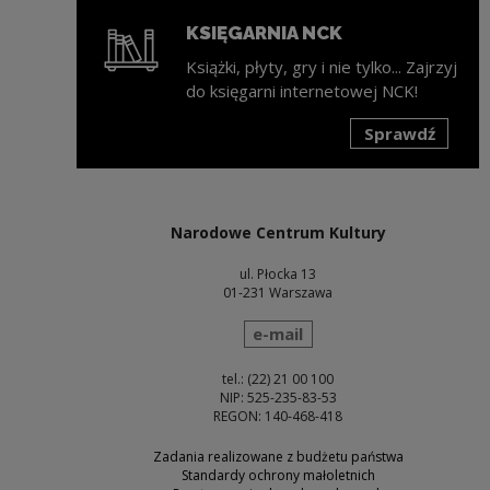
KSIĘGARNIA NCK
Książki, płyty, gry i nie tylko... Zajrzyj
do księgarni internetowej NCK!
Sprawdź
Uwaga, link zostanie otwarty w nowym oknie
Narodowe Centrum Kultury
ul. Płocka 13
01-231 Warszawa
wyślij wiadomość
e-mail
tel.: (22) 21 00 100
NIP: 525-235-83-53
REGON: 140-468-418
Zadania realizowane z budżetu państwa
Standardy ochrony małoletnich