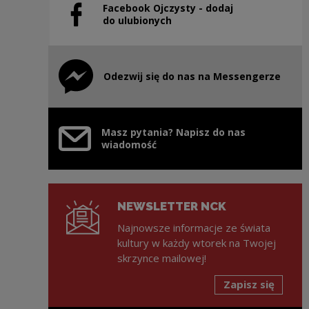
Facebook Ojczysty - dodaj
Uwaga, link zostanie otwarty w nowym oknie
do ulubionych
Odezwij się do nas na Messengerze
Uwaga, link zostanie otwarty w nowym oknie
Masz pytania? Napisz do nas
wiadomość
NEWSLETTER NCK
Najnowsze informacje ze świata
kultury w każdy wtorek na Twojej
skrzynce mailowej!
Zapisz się