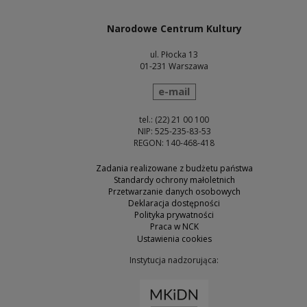
Narodowe Centrum Kultury
ul. Płocka 13
01-231 Warszawa
wyślij wiadomość
e-mail
tel.: (22) 21 00 100
NIP: 525-235-83-53
REGON: 140-468-418
Zadania realizowane z budżetu państwa
Standardy ochrony małoletnich
Przetwarzanie danych osobowych
Deklaracja dostępności
Polityka prywatności
Praca w NCK
Ustawienia cookies
Instytucja nadzorująca:
Uwaga, link zostanie otw