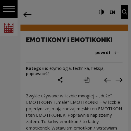
na całej stro
EMOTIKONY i EMOTIKONKI | Narodowe C
Ustawienia i wyszukiw
Wysoki kontra
CHANG
Roz
EN
Nawigacja
powrót
Włącz nawigację
Narodowe Centrum Kultury
EMOTIKONY i EMOTIKONKI
Powrót do:Cieka
powrót
Kategorie:
etymologia
,
technika
,
fleksja
,
poprawność
podziel się
drukuj
pobierz
Poprzedni
Nas
Zwykle używane w liczbie mnogiej – „duże”
EMOTIKONY i „małe” EMOTIKONKI – w liczbie
pojedynczej mają rodzaj męski: ten EMOTIKON
i ten EMOTIKONEK. Poprawnie napiszemy
zatem: To ładny emotikon / to ładny
emotikonek; Wstawiam emotikon / wstawiam