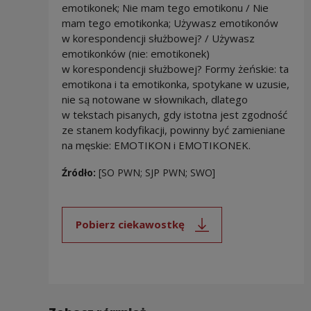
emotikonek; Nie mam tego emotikonu / Nie
mam tego emotikonka; Używasz emotikonów
w korespondencji służbowej? / Używasz
emotikonków (nie: emotikonek)
w korespondencji służbowej? Formy żeńskie: ta
emotikona i ta emotikonka, spotykane w uzusie,
nie są notowane w słownikach, dlatego
w tekstach pisanych, gdy istotna jest zgodność
ze stanem kodyfikacji, powinny być zamieniane
na męskie: EMOTIKON i EMOTIKONEK.
Źródło:
[SO PWN; SJP PWN; SWO]
Pobierz ciekawostkę
Uwaga, link zostanie otwarty 