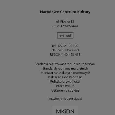
Narodowe Centrum Kultury
ul. Płocka 13
01-231 Warszawa
wyślij wiadomość
e-mail
tel.: (22) 21 00 100
NIP: 525-235-83-53
REGON: 140-468-418
Zadania realizowane z budżetu państwa
Standardy ochrony małoletnich
Przetwarzanie danych osobowych
Deklaracja dostępności
Polityka prywatności
Praca w NCK
Ustawienia cookies
Instytucja nadzorująca:
Uwaga, link zostanie otw