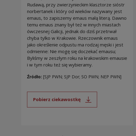
Rudawą, przy zwierzynieckim klasztorze sióstr
norbertanek i który od wieków nazywany jest
emaus, to zapiszemy emaus małą literą. Dawno
temu emaus znany był też w innych miastach
ówczesnej Galicji, jednak do dziś przetrwał
chyba tylko w Krakowie. Rzeczownik emaus
jako określenie odpustu ma rodzaj męski i jest
odmienne: Nie mogę się doczekać emausu;
Byliśmy w zeszłym roku na krakowskim emausie
i w tym roku też się wybieramy.
Źródło:
[SJP PWN; SJP Dor; SO PWN; NEP PWN]
Pobierz ciekawostkę
Uwaga, link zostanie otwarty 