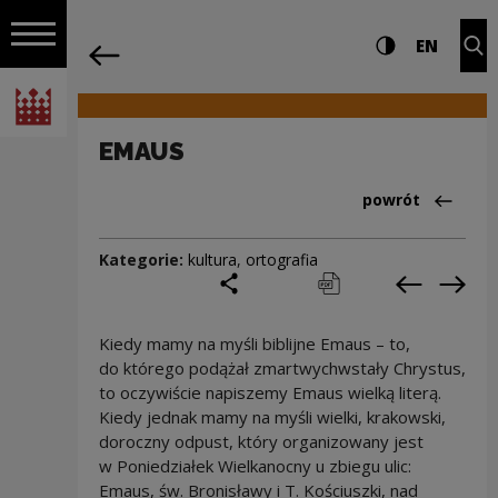
na całej stro
EMAUS | Narodowe Centrum Kultury
Ustawienia i wyszukiw
Wysoki kontra
CHANG
Roz
EN
Nawigacja
powrót
Włącz nawigację
Narodowe Centrum Kultury
EMAUS
Powrót do:Cieka
powrót
Kategorie:
kultura
,
ortografia
podziel się
drukuj
pobierz
Poprzedni
Nas
Kiedy mamy na myśli biblijne Emaus – to,
do którego podążał zmartwychwstały Chrystus,
to oczywiście napiszemy Emaus wielką literą.
Kiedy jednak mamy na myśli wielki, krakowski,
doroczny odpust, który organizowany jest
w Poniedziałek Wielkanocny u zbiegu ulic:
Emaus, św. Bronisławy i T. Kościuszki, nad