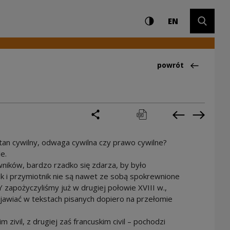
Ustawienia i wyszuki
Wysoki kontrast
CHANGE LAN
Rozwiń 
y
EN
Powrót do:Ciekawo
powrót
podziel się
drukuj
pobierz
Poprzednia 
Następ
stan cywilny, odwaga cywilna czy prawo cywilne?
le.
ników, bardzo rzadko się zdarza, by było
 i przymiotnik nie są nawet ze sobą spokrewnione
 zapożyczyliśmy już w drugiej połowie XVIII w.,
jawiać w tekstach pisanych dopiero na przełomie
zivil, z drugiej zaś francuskim civil – pochodzi