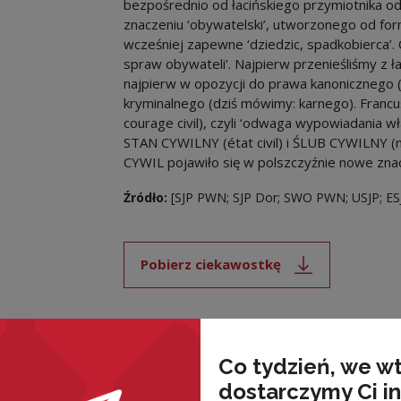
bezpośrednio od łacińskiego przymiotnika 
znaczeniu ‘obywatelski’, utworzonego od form
wcześniej zapewne ‘dziedzic, spadkobierca’.
spraw obywateli’. Najpierw przenieśliśmy z 
najpierw w opozycji do prawa kanonicznego (
kryminalnego (dziś mówimy: karnego). Franc
courage civil), czyli ‘odwaga wypowiadania wł
STAN CYWILNY (état civil) i ŚLUB CYWILNY (m
CYWIL pojawiło się w polszczyźnie nowe zna
Źródło:
[SJP PWN; SJP Dor; SWO PWN; USJP; ESJP
Pobierz ciekawostkę
Uwaga, link zostanie ot
Co tydzień, we w
wnież
dostarczymy Ci i