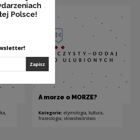
ydarzeniach
łej Polsce!
wsletter!
Zapisz
A morze o MORZE?
ka,
Kategorie:
etymologia, kultura,
frazeologia, słowotwórstwo