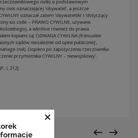
odrzeczownikowego civilis o podstawowym
y civis oznaczającej ‘obywatel’, a jeszcze
 CYWILNY oznaczał zatem ‘obywatelski’ i ‘dotyczący
łaciny ius civile – PRAWO CYWILNE, używane
kościelnego), a wkrótce również do prawa
uskimi kopiami są: ODWAGA CYWILNA (francuskie
asnych sądów niezależnie od opinii publicznej’,
ariage civil). Dopiero po zapożyczeniu rzeczownika
czenie przymiotnika CYWILNY - 'niewojskowy'.
, I, 212]
warty w nowym oknie
Zamknij okno
torek
nformacje
Poprzedni slajd
Następny sl