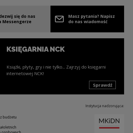
dezwij się do nas
Masz pytania? Napisz
nie
ink zostanie otwarty w nowym oknie
a Messengerze
do nas wiadomość
KSIĘGARNIA NCK
Książki, płyty, gry i nie tylko... Zajrzyj do księgarni
internetowej NCK!
Sprawdź
k zostanie otwarty w nowym oknie
Instytucja nadzorująca:
Uwaga
 z budżetu
ałoletnich
ch osobowych