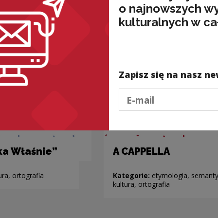
o najnowszych w
kulturalnych w ca
Zapisz się na nasz ne
Podaj e-mail
ka Właśnie”
A CAPPELLA
ura, ortografia
Kategorie:
etymologia, semanty
kultura, ortografia