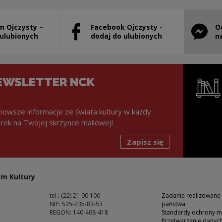
m Ojczysty –
Facebook Ojczysty -
O
stanie otwarty w nowym oknie
Uwaga, link zostanie otwarty w nowym ok
Uwaga, l
 ulubionych
dodaj do ulubionych
n
EWSLETTER NCK
nowsze informacje ze świata kultury w każdy
rek na Twojej skrzynce mailowej!
Zapisz się
Uwaga, lin
m Kultury
tel.: (22) 21 00 100
Zadania realizowane
NIP: 525-235-83-53
państwa
REGON: 140-468-418
Standardy ochrony m
Przetwarzanie dany
ść