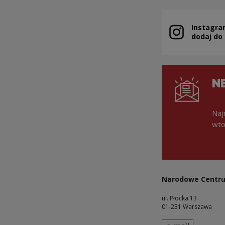
Instagra
Uwaga, link zo
dodaj do
N
Naj
wto
Narodowe Centru
ul. Płocka 13
01-231 Warszawa
wyślij wiadomo