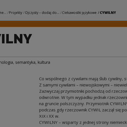
we Centrum Kultur
ne...
Projekty
Ojczysty – dodaj do...
Ciekawostki językowe
CYWILNY
ILNY
mologia
,
semantyka
,
kultura
Co wspólnego z cywilami mają ślub cywilny, 
Z samymi cywilami – niewojskowymi – niewie
Zazwyczaj przymiotniki pochodzą od rzeczow
odwrotnie. W tym wypadku jednak rzeczownik
na gruncie polszczyzny. Przymiotnik CYWILNY
podczas gdy rzeczownik CYWIL zaczął się po
XIX i XX w.
CYWILNY – wsparty z jednej strony niemieckim 