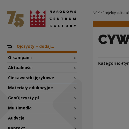
CYWILNY | Narodo
Narodowe Centrum Kultury
Nawigacja
NCK
Projekty kultural
CYW
Nawigacja
Powrót do: Projekty
Ojczysty – dodaj...
O kampanii
>
Kategorie:
ety
Aktualności
>
Ciekawostki językowe
>
Materiały edukacyjne
>
GeoOjczysty.pl
>
Multimedia
>
Audycje
>
Kontakt
>