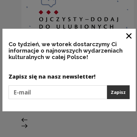
Zam
Co tydzień, we wtorek dostarczymy Ci
informacje o najnowszych wydarzeniach
kulturalnych w całej Polsce!
Zapisz się na nasz newsletter!
A ja chcę TĘ!
Podaj e-mail
Zapisz
Kategorie:
fleksja, poprawność
Poprzedni slajd
Następny slajd