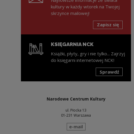
kultury w każdy wtorek na Twojej
skrzynce mailowej!
Zapisz się
KSIĘGARNIA NCK
Książki, płyty, gry i nie tylko... Zajrzyj
do księgarni internetowej NCK!
Sprawdź
Uwaga, link zostanie otwarty w nowym oknie
Narodowe Centrum Kultury
ul. Płocka 13
01-231 Warszawa
wyślij wiadomość
e-mail