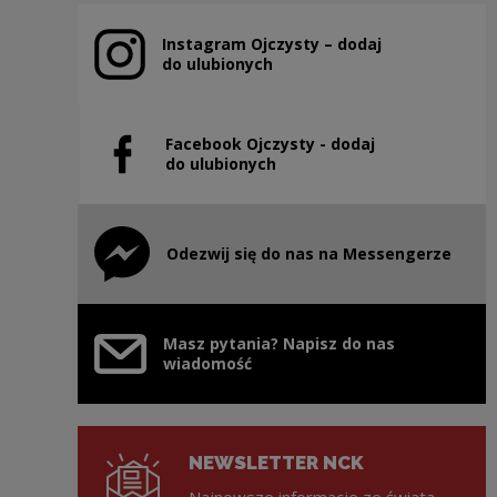
Instagram Ojczysty – dodaj
Uwaga, link zostanie otwarty w nowym oknie
do ulubionych
Facebook Ojczysty - dodaj
Uwaga, link zostanie otwarty w nowym oknie
do ulubionych
Odezwij się do nas na Messengerze
Uwaga, link zostanie otwarty w nowym oknie
Masz pytania? Napisz do nas
wiadomość
NEWSLETTER NCK
Najnowsze informacje ze świata