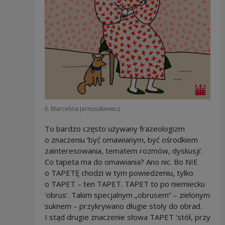
il. Marcelina Jarnuszkiewicz
To bardzo często używany frazeologizm
o znaczeniu ‘być omawianym, być ośrodkiem
zainteresowania, tematem rozmów, dyskusji’.
Co tapeta ma do omawiania? Ano nic. Bo NIE
o TAPETĘ chodzi w tym powiedzeniu, tylko
o TAPET – ten TAPET. TAPET to po niemiecku
‘obrus’. Takim specjalnym „obrusem” – zielonym
suknem – przykrywano długie stoły do obrad.
I stąd drugie znaczenie słowa TAPET ‘stół, przy