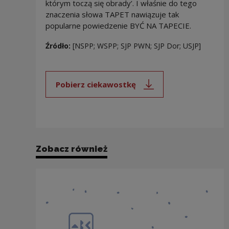
którym toczą się obrady’. I właśnie do tego
znaczenia słowa TAPET nawiązuje tak
popularne powiedzenie BYĆ NA TAPECIE.
Źródło:
[NSPP; WSPP; SJP PWN; SJP Dor; USJP]
Pobierz ciekawostkę
Uwaga, link zostanie otwarty 
Zobacz również