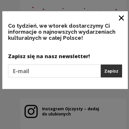
Zam
Co tydzień, we wtorek dostarczymy Ci
informacje o najnowszych wydarzeniach
kulturalnych w całej Polsce!
BAKALIE
Zapisz się na nasz newsletter!
Kategorie:
semantyka, jedzenie
Podaj e-mail
Zapisz
Poprzedni slajd
Następny slajd
Instagram Ojczysty – dodaj
Uwaga, link zostanie otwarty w nowym oknie
do ulubionych