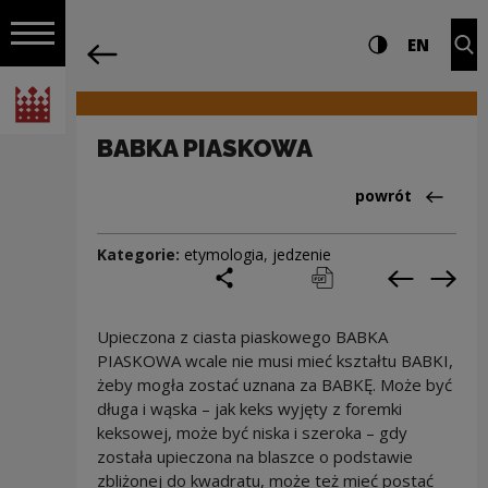
na całej stro
BABKA PIASKOWA | Narodowe Centrum 
Ustawienia i wyszukiw
Wysoki kontra
CHANG
Roz
EN
Nawigacja
powrót
Włącz nawigację
Narodowe Centrum Kultury
BABKA PIASKOWA
Powrót do:Cieka
powrót
Kategorie:
etymologia
,
jedzenie
podziel się
drukuj
pobierz
Poprzedni
Nas
Upieczona z ciasta piaskowego BABKA
PIASKOWA wcale nie musi mieć kształtu BABKI,
żeby mogła zostać uznana za BABKĘ. Może być
długa i wąska – jak keks wyjęty z foremki
keksowej, może być niska i szeroka – gdy
została upieczona na blaszce o podstawie
zbliżonej do kwadratu, może też mieć postać