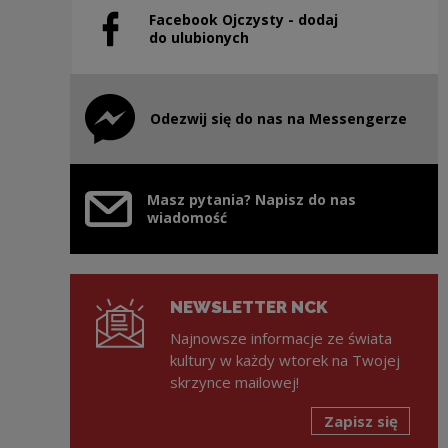
Facebook Ojczysty - dodaj
Uwaga, link zostanie otwarty w nowym oknie
do ulubionych
Odezwij się do nas na Messengerze
Uwaga, link zostanie otwarty w nowym oknie
Masz pytania? Napisz do nas
wiadomość
NEWSLETTER NCK
Najnowsze informacje ze świata
kultury w każdy wtorek na Twojej
skrzynce mailowej!
Zapisz się