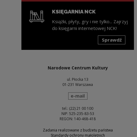
KSIĘGARNIA NCK
Książki, płyty, gry i nie tylko... Zajrzyj
do księgarni internetowej NCK!
Sprawdź
Uwaga, link zostanie otwarty w nowym oknie
Narodowe Centrum Kultury
ul. Płocka 13
01-231 Warszawa
wyślij wiadomość
e-mail
tel.: (22) 21 00 100
NIP: 525-235-83-53
REGON: 140-468-418
Zadania realizowane z budżetu państwa
Standardy ochrony małoletnich