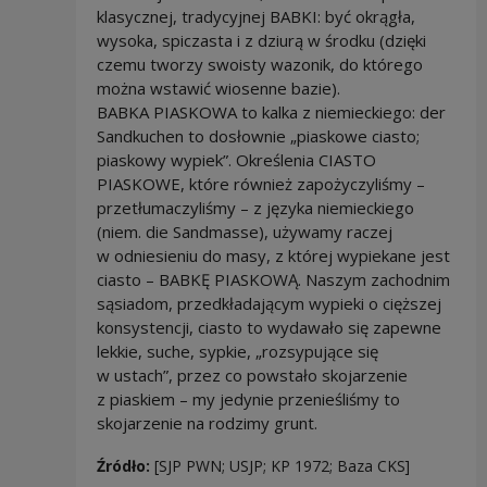
klasycznej, tradycyjnej BABKI: być okrągła,
wysoka, spiczasta i z dziurą w środku (dzięki
czemu tworzy swoisty wazonik, do którego
można wstawić wiosenne bazie).
BABKA PIASKOWA to kalka z niemieckiego: der
Sandkuchen to dosłownie „piaskowe ciasto;
piaskowy wypiek”. Określenia CIASTO
PIASKOWE, które również zapożyczyliśmy –
przetłumaczyliśmy – z języka niemieckiego
(niem. die Sandmasse), używamy raczej
w odniesieniu do masy, z której wypiekane jest
ciasto – BABKĘ PIASKOWĄ. Naszym zachodnim
sąsiadom, przedkładającym wypieki o cięższej
konsystencji, ciasto to wydawało się zapewne
lekkie, suche, sypkie, „rozsypujące się
w ustach”, przez co powstało skojarzenie
z piaskiem – my jedynie przenieśliśmy to
skojarzenie na rodzimy grunt.
Źródło:
[SJP PWN; USJP; KP 1972; Baza CKS]