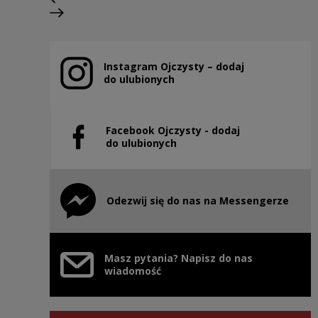
Poprzedni slajd
Następny slajd
Instagram Ojczysty – dodaj
Uwaga, link zostanie otwarty w nowym oknie
do ulubionych
Facebook Ojczysty - dodaj
Uwaga, link zostanie otwarty w nowym oknie
do ulubionych
Odezwij się do nas na Messengerze
Uwaga, link zostanie otwarty w nowym oknie
Masz pytania? Napisz do nas
wiadomość