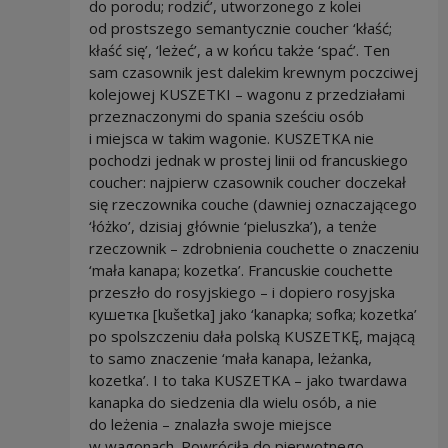
do porodu; rodzić’, utworzonego z kolei
od prostszego semantycznie coucher ‘kłaść;
kłaść się’, ‘leżeć’, a w końcu także ‘spać’. Ten
sam czasownik jest dalekim krewnym poczciwej
kolejowej KUSZETKI – wagonu z przedziałami
przeznaczonymi do spania sześciu osób
i miejsca w takim wagonie. KUSZETKA nie
pochodzi jednak w prostej linii od francuskiego
coucher: najpierw czasownik coucher doczekał
się rzeczownika couche (dawniej oznaczającego
‘łóżko’, dzisiaj głównie ‘pieluszka’), a tenże
rzeczownik – zdrobnienia couchette o znaczeniu
‘mała kanapa; kozetka’. Francuskie couchette
przeszło do rosyjskiego – i dopiero rosyjska
кушетка [kušetka] jako ‘kanapka; sofka; kozetka’
po spolszczeniu dała polską KUSZETKĘ, mającą
to samo znaczenie ‘mała kanapa, leżanka,
kozetka’. I to taka KUSZETKA – jako twardawa
kanapka do siedzenia dla wielu osób, a nie
do leżenia – znalazła swoje miejsce
w wagonach. Powróciła do pierwotnego