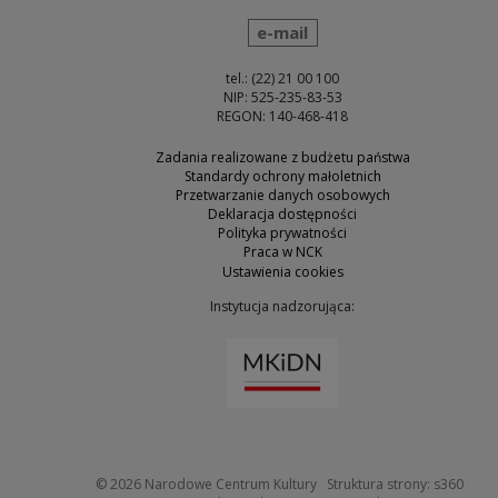
wyślij wiadomość
e-mail
tel.: (22) 21 00 100
NIP: 525-235-83-53
REGON: 140-468-418
Zadania realizowane z budżetu państwa
Standardy ochrony małoletnich
Przetwarzanie danych osobowych
Deklaracja dostępności
Polityka prywatności
Praca w NCK
Ustawienia cookies
Instytucja nadzorująca:
Uwaga, link zostanie otw
Uwaga
© 2026
Narodowe Centrum Kultury
Struktura strony:
s360