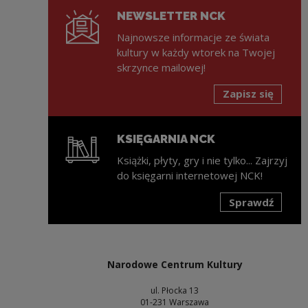
NEWSLETTER NCK
Najnowsze informacje ze świata
kultury w każdy wtorek na Twojej
skrzynce mailowej!
Zapisz się
KSIĘGARNIA NCK
Książki, płyty, gry i nie tylko... Zajrzyj
do księgarni internetowej NCK!
Sprawdź
Uwaga, link zostanie otwarty w nowym oknie
Narodowe Centrum Kultury
ul. Płocka 13
01-231 Warszawa