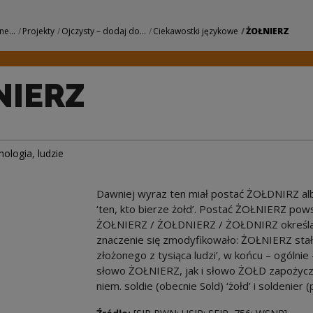
owe Centrum Kultur
ne...
Projekty
Ojczysty – dodaj do...
Ciekawostki językowe
ŻOŁNIERZ
NIERZ
mologia
,
ludzie
Dawniej wyraz ten miał postać ŻOŁDNIRZ alb
‘ten, kto bierze żołd’. Postać ŻOŁNIERZ po
ŻOŁNIERZ / ŻOŁDNIERZ / ŻOŁDNIRZ określano
znaczenie się zmodyfikowało: ŻOŁNIERZ sta
złożonego z tysiąca ludzi’, w końcu – ogólni
słowo ŻOŁNIERZ, jak i słowo ŻOŁD zapożycz
niem. soldie (obecnie Sold) ‘żołd’ i soldenier (