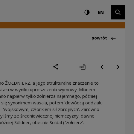
Ustawienia i wyszuki
Wysoki kontrast
CHANGE LAN
Rozwiń 
y
EN
Powrót do:Ciekawo
powrót
podziel się
drukuj
pobierz
Poprzednia 
Następ
o ŻOŁDNIERZ, a jego strukturalne znaczenie to
wstała w wyniku uproszczenia wymowy. Mianem
 najpierw tylko żołnierza najemnego, później
ł się synonimem wasala, potem ‘dowódcą oddziału
e – ‘wojskowym, członkiem sił zbrojnych’. Zarówno
yliśmy ze średniowiecznej niemczyzny: dawne
później Söldner, obecnie Soldat) ‘żołnierz’.