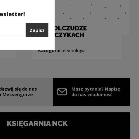
wsletter!
E!
...w KOLCZUDZE
Zapisz
i KOLCZYKACH
gia,
Kategorie:
etymologia
dezwij się do nas
Masz pytania? Napisz
nie
ink zostanie otwarty w nowym oknie
a Messengerze
do nas wiadomość
KSIĘGARNIA NCK