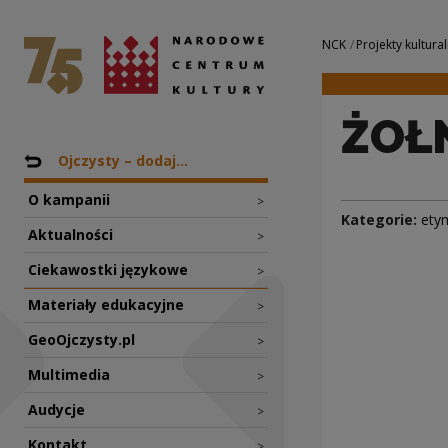
ŻOŁNIERZ | Narod
Narodowe Centrum Kultury
Nawigacja
NCK
Projekty kultural
ŻOŁ
Nawigacja
Powrót do: Projekty
Ojczysty – dodaj...
O kampanii
>
Kategorie:
ety
Aktualności
>
Ciekawostki językowe
>
Materiały edukacyjne
>
GeoOjczysty.pl
>
Multimedia
>
Audycje
>
Kontakt
>