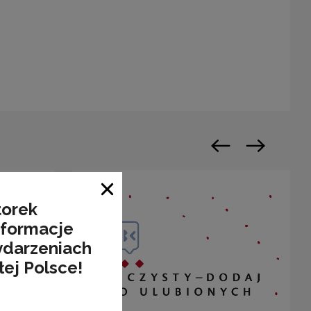
warty w nowym oknie
Poprzedni slajd
Następny sl
Zamknij okno
torek
nformacje
ydarzeniach
łej Polsce!