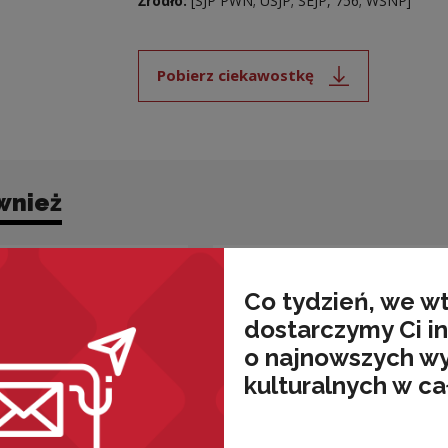
Źródło:
[SJP PWN; USJP; SEJP, 756; WSNP]
Pobierz ciekawostkę
Uwaga, link zostanie ot
wnież
Co tydzień, we w
dostarczymy Ci i
o najnowszych w
kulturalnych w ca