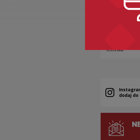
SZAFA
Kategorie:
ety
technika
Instagra
Uwaga, link zo
dodaj do
N