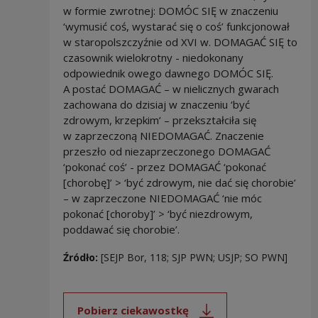
w formie zwrotnej: DOMÓC SIĘ w znaczeniu
‘wymusić coś, wystarać się o coś’ funkcjonował
w staropolszczyźnie od XVI w. DOMAGAĆ SIĘ to
czasownik wielokrotny - niedokonany
odpowiednik owego dawnego DOMÓC SIĘ.
A postać DOMAGAĆ – w nielicznych gwarach
zachowana do dzisiaj w znaczeniu ‘być
zdrowym, krzepkim’ – przekształciła się
w zaprzeczoną NIEDOMAGAĆ. Znaczenie
przeszło od niezaprzeczonego DOMAGAĆ
‘pokonać coś’ - przez DOMAGAĆ ‘pokonać
[chorobę]’ > ‘być zdrowym, nie dać się chorobie’
– w zaprzeczone NIEDOMAGAĆ ‘nie móc
pokonać [choroby]’ > ‘być niezdrowym,
poddawać się chorobie’.
Źródło:
[SEJP Bor, 118; SJP PWN; USJP; SO PWN]
Pobierz ciekawostkę