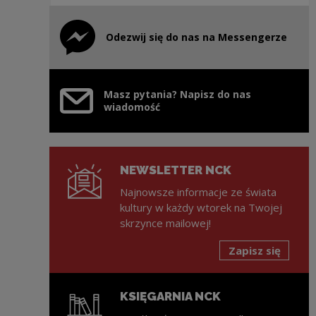
Odezwij się do nas na Messengerze
Uwaga, link zostanie otwarty w nowym oknie
Masz pytania? Napisz do nas
wiadomość
NEWSLETTER NCK
Najnowsze informacje ze świata
kultury w każdy wtorek na Twojej
skrzynce mailowej!
Zapisz się
KSIĘGARNIA NCK