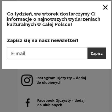
Zam
Co tydzień, we wtorek dostarczymy Ci
informacje o najnowszych wydarzeniach
kulturalnych w całej Polsce!
(NIE) ROBIĆ z IGŁY WIDŁY
Kategorie:
przedmioty, frazeologia, poprawność
Zapisz się na nasz newsletter!
Podaj e-mail
Zapisz
Poprzedni slajd
Następny slajd
Instagram Ojczysty – dodaj
Uwaga, link zostanie otwarty w nowym oknie
do ulubionych
Facebook Ojczysty - dodaj
Uwaga, link zostanie otwarty w nowym oknie
do ulubionych