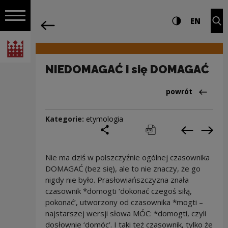
na całej stro
NIEDOMAGAĆ i się DOMAGAĆ | Narodowe
Ustawienia i wyszukiw
Wysoki kontra
CHANG
Roz
EN
Nawigacja
powrót
Włącz nawigację
Narodowe Centrum Kultury
NIEDOMAGAĆ i się DOMAGAĆ
Powrót do:Cieka
powrót
Kategorie:
etymologia
podziel się
drukuj
pobierz
Poprzedni
Nas
Nie ma dziś w polszczyźnie ogólnej czasownika
DOMAGAĆ (bez się), ale to nie znaczy, że go
nigdy nie było. Prasłowiańszczyzna znała
czasownik *domogti ‘dokonać czegoś siłą,
pokonać’, utworzony od czasownika *mogti –
najstarszej wersji słowa MÓC: *domogti, czyli
dosłownie ‘domóc’. I taki też czasownik, tylko że