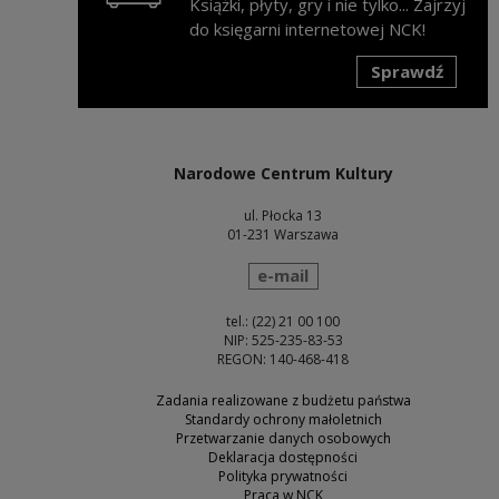
Książki, płyty, gry i nie tylko... Zajrzyj
do księgarni internetowej NCK!
Sprawdź
Uwaga, link zostanie otwarty w nowym oknie
Narodowe Centrum Kultury
ul. Płocka 13
01-231 Warszawa
wyślij wiadomość
e-mail
tel.: (22) 21 00 100
NIP: 525-235-83-53
REGON: 140-468-418
Zadania realizowane z budżetu państwa
Standardy ochrony małoletnich
Przetwarzanie danych osobowych
Deklaracja dostępności
Polityka prywatności
Praca w NCK