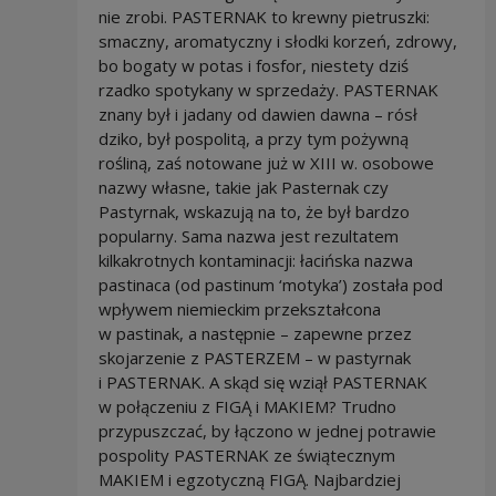
nie zrobi. PASTERNAK to krewny pietruszki:
smaczny, aromatyczny i słodki korzeń, zdrowy,
bo bogaty w potas i fosfor, niestety dziś
rzadko spotykany w sprzedaży. PASTERNAK
znany był i jadany od dawien dawna – rósł
dziko, był pospolitą, a przy tym pożywną
rośliną, zaś notowane już w XIII w. osobowe
nazwy własne, takie jak Pasternak czy
Pastyrnak, wskazują na to, że był bardzo
popularny. Sama nazwa jest rezultatem
kilkakrotnych kontaminacji: łacińska nazwa
pastinaca (od pastinum ‘motyka’) została pod
wpływem niemieckim przekształcona
w pastinak, a następnie – zapewne przez
skojarzenie z PASTERZEM – w pastyrnak
i PASTERNAK. A skąd się wziął PASTERNAK
w połączeniu z FIGĄ i MAKIEM? Trudno
przypuszczać, by łączono w jednej potrawie
pospolity PASTERNAK ze świątecznym
MAKIEM i egzotyczną FIGĄ. Najbardziej