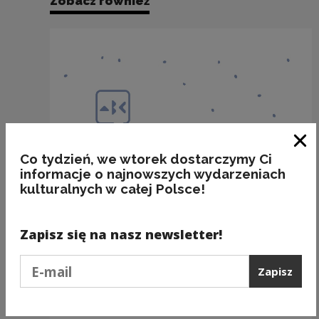
Zobacz również
Zam
Co tydzień, we wtorek dostarczymy Ci
informacje o najnowszych wydarzeniach
kulturalnych w całej Polsce!
Zapisz się na nasz newsletter!
Podaj e-mail
Zapisz
A FIGA!