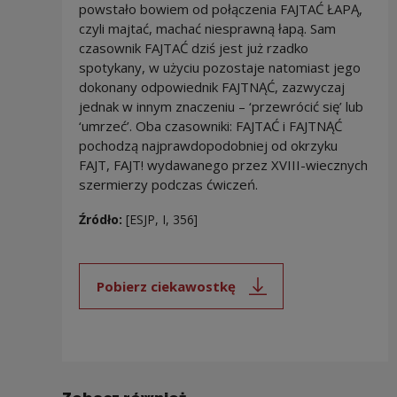
powstało bowiem od połączenia FAJTAĆ ŁAPĄ,
czyli majtać, machać niesprawną łapą. Sam
czasownik FAJTAĆ dziś jest już rzadko
spotykany, w użyciu pozostaje natomiast jego
dokonany odpowiednik FAJTNĄĆ, zazwyczaj
jednak w innym znaczeniu – ‘przewrócić się’ lub
‘umrzeć’. Oba czasowniki: FAJTAĆ i FAJTNĄĆ
pochodzą najprawdopodobniej od okrzyku
FAJT, FAJT! wydawanego przez XVIII-wiecznych
szermierzy podczas ćwiczeń.
Źródło:
[ESJP, I, 356]
Pobierz ciekawostkę
Uwaga, link zostanie otwarty 