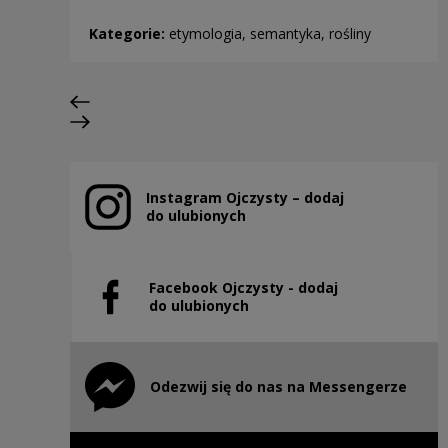
Kategorie:
etymologia, semantyka, rośliny
Poprzedni slajd
Następny slajd
Instagram Ojczysty – dodaj
Uwaga, link zostanie otwarty w nowym oknie
do ulubionych
Facebook Ojczysty - dodaj
Uwaga, link zostanie otwarty w nowym oknie
do ulubionych
Odezwij się do nas na Messengerze
Uwaga, link zostanie otwarty w nowym oknie