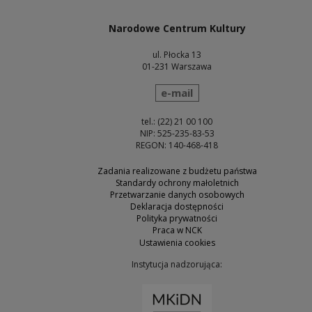
Narodowe Centrum Kultury
ul. Płocka 13
01-231 Warszawa
wyślij wiadomość
e-mail
tel.: (22) 21 00 100
NIP: 525-235-83-53
REGON: 140-468-418
Zadania realizowane z budżetu państwa
Standardy ochrony małoletnich
Przetwarzanie danych osobowych
Deklaracja dostępności
Polityka prywatności
Praca w NCK
Ustawienia cookies
Instytucja nadzorująca:
Uwaga, link zostanie otw