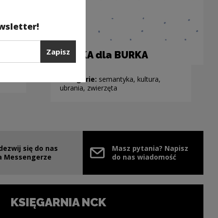
wsletter!
Zapisz
BURKA dla BURKA
Kategorie:
semantyka, kultura,
ubrania, zwierzęta
dezwij się do nas
Masz pytania? Napisz
nie
ink zostanie otwarty w nowym oknie
a Messengerze
do nas wiadomość
KSIĘGARNIA NCK