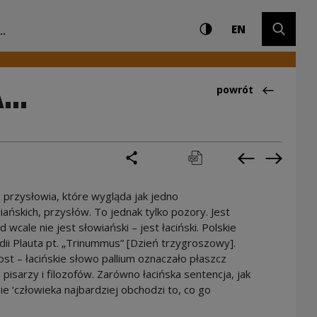
Ustawienia i wyszuki
Wysoki kontrast
CHANGE LAN
Rozwiń 
 Centrum Kultury
EN
..
..
Powrót do:Ciekawo
powrót
podziel się
drukuj
pobierz
Poprzednia 
Następ
 przysłowia, które wygląda jak jedno
iańskich, przysłów. To jednak tylko pozory. Jest
cale nie jest słowiański – jest łaciński. Polskie
ii Plauta pt. „Trinummus” [Dzień trzygroszowy].
iost – łacińskie słowo pallium oznaczało płaszcz
pisarzy i filozofów. Zarówno łacińska sentencja, jak
ie ‘człowieka najbardziej obchodzi to, co go