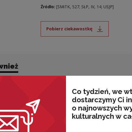
Źródło:
[SMiTK, 527; SŁP, IV, 14; USJP]
Pobierz ciekawostkę
Uwaga, link zostanie ot
wnież
Co tydzień, we w
dostarczymy Ci i
o najnowszych w
kulturalnych w ca