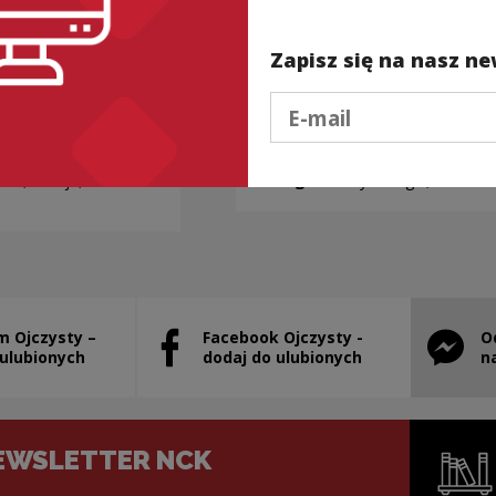
Zapisz się na nasz ne
Podaj e-mail
ZULĄ...
APASZKA
nia, fleksja,
Kategorie:
etymologia, ubrania
m Ojczysty –
Facebook Ojczysty -
O
stanie otwarty w nowym oknie
Uwaga, link zostanie otwarty w nowym ok
Uwaga, l
 ulubionych
dodaj do ulubionych
n
EWSLETTER NCK