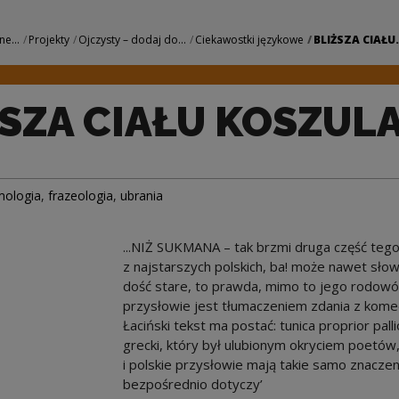
ZULA... | Narodowe
ne...
Projekty
Ojczysty – dodaj do...
Ciekawostki językowe
BLIŻSZA CIAŁU.
SZA CIAŁU KOSZULA.
mologia
,
frazeologia
,
ubrania
...NIŻ SUKMANA – tak brzmi druga część tego
z najstarszych polskich, ba! może nawet słow
dość stare, to prawda, mimo to jego rodowód w
przysłowie jest tłumaczeniem zdania z komed
Łaciński tekst ma postać: tunica proprior pall
grecki, który był ulubionym okryciem poetów, 
i polskie przysłowie mają takie samo znaczen
bezpośrednio dotyczy’