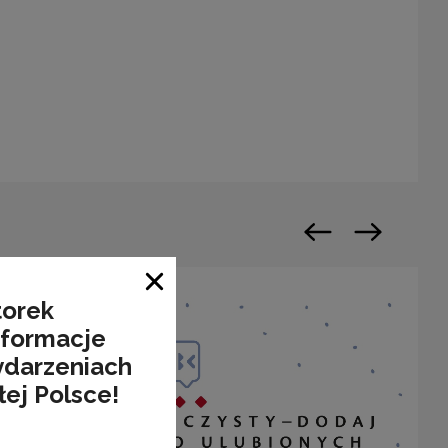
warty w nowym oknie
Poprzedni slajd
Następny sl
Zamknij okno
torek
nformacje
ydarzeniach
łej Polsce!