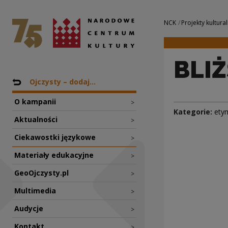
BLIŻSZA CIAŁU KOS
Narodowe Centrum Kultury
Nawigacja
NCK
Projekty kultural
BLIŻ
Nawigacja
Powrót do: Projekty
Ojczysty – dodaj...
O kampanii
>
Kategorie:
ety
Aktualności
>
Ciekawostki językowe
>
Materiały edukacyjne
>
GeoOjczysty.pl
>
Multimedia
>
Audycje
>
Kontakt
>