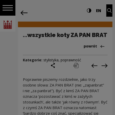
na całej stro
…wszystkie koty ZA PAN BRAT | Narodo
Ustawienia i wyszukiw
Wysoki kontra
CHANG
Roz
EN
Nawigacja
powrót
Włącz nawigację
Narodowe Centrum Kultury
…wszystkie koty ZA PAN BRAT
Powrót do:Cieka
powrót
Kategorie:
stylistyka
,
poprawność
podziel się
drukuj
pobierz
Poprzedni
Nas
Poprawnie piszemy rozdzielnie, jako trzy
osobne słowa: ZA PAN BRAT (nie: „zapanbrat”
i nie „za panbrat”). Być z kimś ZA PAN BRAT
oznacza ‘pozostawać z kimś w zażyłych
stosunkach’, ale także ‘jak równy z równym’. Być
z czymś ZA PAN BRAT oznacza natomiast
‘bardzo dobrze coś znać, specjalizować się