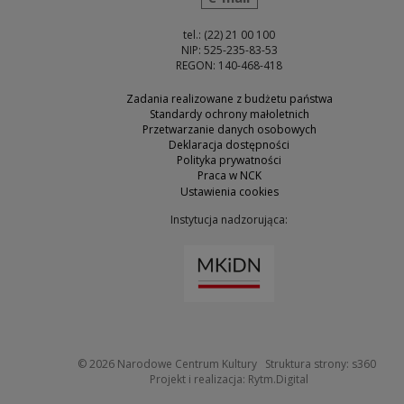
tel.: (22) 21 00 100
NIP: 525-235-83-53
REGON: 140-468-418
Zadania realizowane z budżetu państwa
Standardy ochrony małoletnich
Przetwarzanie danych osobowych
Deklaracja dostępności
Polityka prywatności
Praca w NCK
Ustawienia cookies
Instytucja nadzorująca:
Uwaga, link zostanie otw
Uwaga
© 2026
Narodowe Centrum Kultury
Struktura strony:
s360
Uwaga, link zosta
Projekt i realizacja:
Rytm.Digital