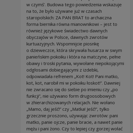
w czymś’. Budowa tego powiedzenia wskazuje
na to, że było używane już w czasach
staropolskich: ZA PAN BRAT to archaiczna
forma biernika równa mianownikowi – jest to
również językowe świadectwo dawnych
obyczajów w Polsce, dawnych zwrotów
kurtuazyjnych. Wspomnijcie piosnkę
o dzieweczce, która skrywała husarza w swym
panieńskim pokoiku i która na matczyne, pełne
obawy i troski pytania, wywołane niepokojącymi
odgłosami dobiegającymi z izdebki,
odpowiadała refrenem „Kot! Kot! Pani matko,
kot, kot, narobił mi w pokoiku łoskot!”. Dawniej
nie zwracano się do siebie po imieniu czy „po
funkcji”, nie używano form drugoosobowych
w zhierarchizowanych relacjach. Nie wołano
„Mamo, daj jeść!” czy „Matka! Jeść!”, tylko
grzecznie proszono, używając zwrotów: pani
matko, panie ojcze, panie bracie, a nawet panie
mężu i pani żono. Czy to lepiej czy gorzej wołać