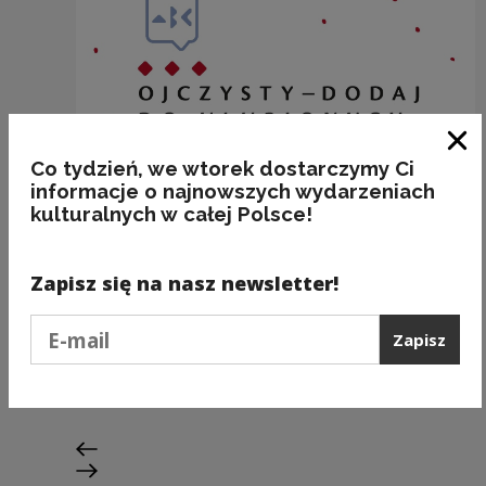
Zam
Co tydzień, we wtorek dostarczymy Ci
informacje o najnowszych wydarzeniach
kulturalnych w całej Polsce!
Zapisz się na nasz newsletter!
Podaj e-mail
ACZKOLWIEK
Zapisz
Kategorie:
starocia, stylistyka, poprawność
Poprzedni slajd
Następny slajd