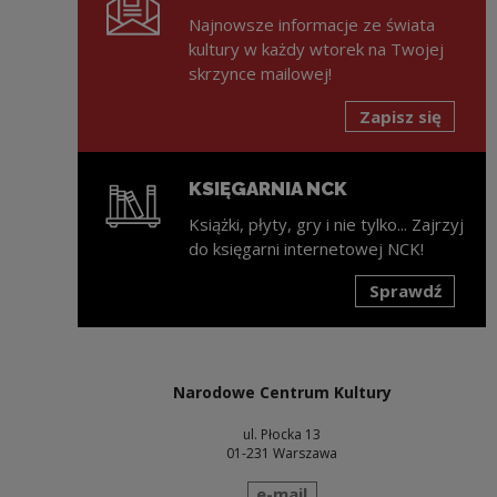
Najnowsze informacje ze świata
kultury w każdy wtorek na Twojej
skrzynce mailowej!
Zapisz się
KSIĘGARNIA NCK
Książki, płyty, gry i nie tylko... Zajrzyj
do księgarni internetowej NCK!
Sprawdź
Uwaga, link zostanie otwarty w nowym oknie
Narodowe Centrum Kultury
ul. Płocka 13
01-231 Warszawa
wyślij wiadomość
e-mail