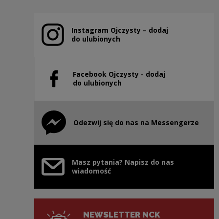
Instagram Ojczysty – dodaj
Uwaga, link zostanie otwarty w nowym oknie
do ulubionych
Facebook Ojczysty - dodaj
Uwaga, link zostanie otwarty w nowym oknie
do ulubionych
Odezwij się do nas na Messengerze
Uwaga, link zostanie otwarty w nowym oknie
Masz pytania? Napisz do nas
wiadomość
NEWSLETTER NCK