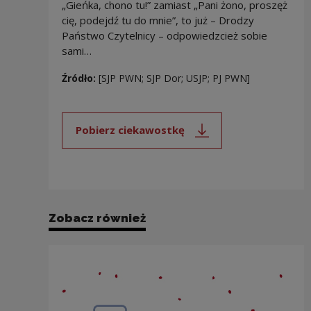
„Gieńka, chono tu!” zamiast „Pani żono, proszęż
cię, podejdź tu do mnie”, to już – Drodzy
Państwo Czytelnicy – odpowiedzcież sobie
sami…
Źródło:
[SJP PWN; SJP Dor; USJP; PJ PWN]
Pobierz ciekawostkę
Uwaga, link zostanie otwarty 
Zobacz również