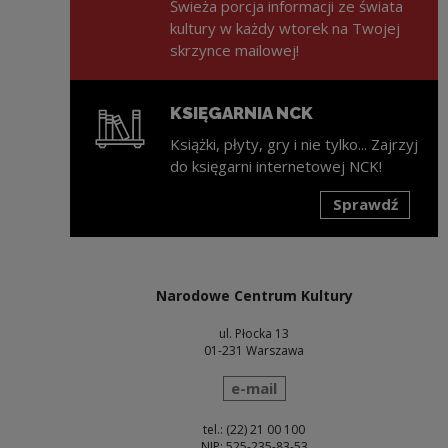
Świeża porcja informacji ze świata
kultury w każdy wtorek na Twojej
skrzynce mailowej!
KSIĘGARNIA NCK
Książki, płyty, gry i nie tylko... Zajrzyj
do księgarni internetowej NCK!
Sprawdź
Uwaga, link zostanie otwarty w nowym oknie
Narodowe Centrum Kultury
ul. Płocka 13
01-231 Warszawa
wyślij wiadomość
e-mail
tel.: (22) 21 00 100
NIP: 525-235-83-53