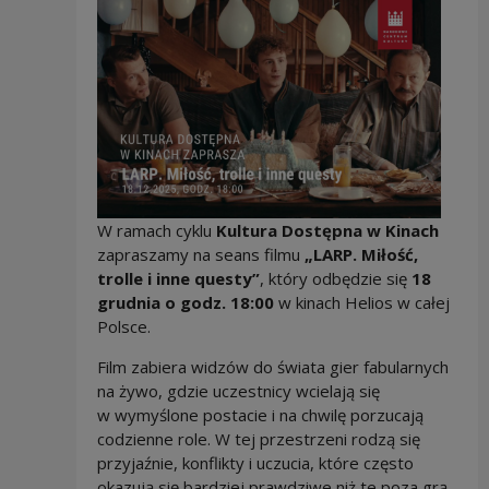
W ramach cyklu
Kultura Dostępna w Kinach
zapraszamy na seans filmu
„LARP. Miłość,
trolle i inne questy”
, który odbędzie się
18
grudnia o godz. 18:00
w kinach Helios w całej
Polsce.
Film zabiera widzów do świata gier fabularnych
na żywo, gdzie uczestnicy wcielają się
w wymyślone postacie i na chwilę porzucają
codzienne role. W tej przestrzeni rodzą się
przyjaźnie, konflikty i uczucia, które często
okazują się bardziej prawdziwe niż te poza grą.