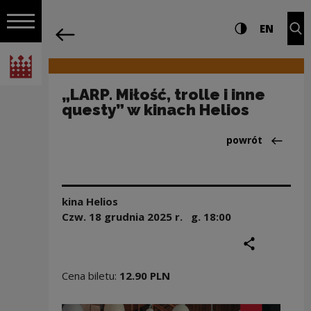
na całej stro
„LARP. Miłość, trolle i inne questy” w 
Ustawienia i wyszukiw
Wysoki kontra
CHANG
Roz
EN
Nawigacja
powrót
Włącz nawigację
Narodowe Centrum Kultury
„LARP. Miłość, trolle i inne
questy” w kinach Helios
Powrót do:Aktua
powrót
kina Helios
Czw. 18 grudnia
2025
r. g.
18:00
podziel się
druku
Cena biletu:
12.90 PLN