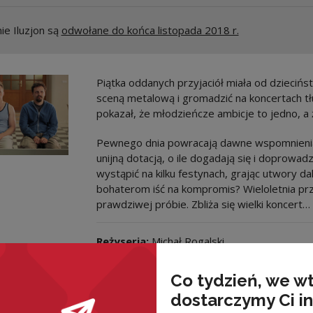
ie Iluzjon są
odwołane do końca listopada 2018 r.
Piątka oddanych przyjaciół miała od dziecińs
sceną metalową i gromadzić na koncertach 
pokazał, że młodzieńcze ambicje to jedno, a ż
Pewnego dnia powracają dawne wspomnienia. 
unijną dotacją, o ile dogadają się i doprowa
wystąpić na kilku festynach, grając utwory d
bohaterom iść na kompromis? Wieloletnia prz
prawdziwej próbie. Zbliża się wielki koncert…
Reżyseria:
Michał Rogalski
Scenariusz:
Przemysław Jurek, Michał Rogals
Obsada:
Eryk Lubos, Dominika Kluźniak, Ale
Co tydzień, we w
Rogucki, Piotr Żurawski, Krzysztof Czeczot 
dostarczymy Ci i