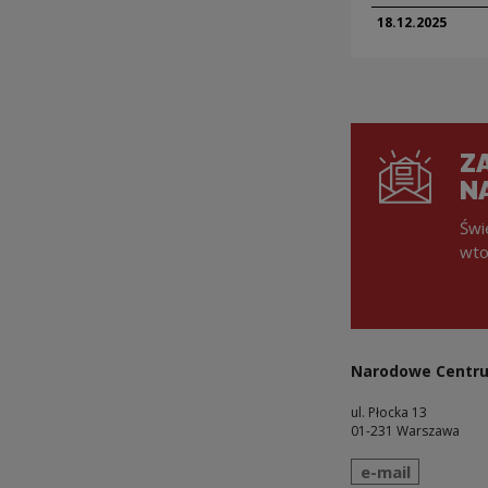
18.12.
2025
ZA
N
Świ
wto
Narodowe Centru
ul. Płocka 13
01-231 Warszawa
wyślij wiadomo
e-mail