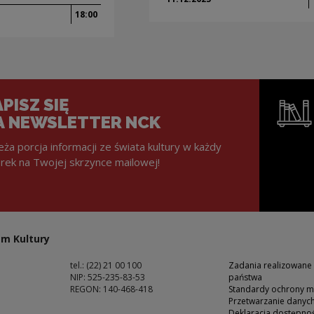
18:00
PISZ SIĘ
A NEWSLETTER NCK
eża porcja informacji ze świata kultury w każdy
rek na Twojej skrzynce mailowej!
Uwaga, lin
m Kultury
tel.: (22) 21 00 100
Zadania realizowane
NIP: 525-235-83-53
państwa
REGON: 140-468-418
Standardy ochrony m
Przetwarzanie dany
ść
Deklaracja dostępnoś