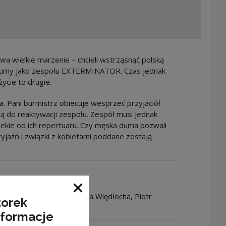
twa wielkie marzenie – chcieli wstrząsnąć polską
tłumy jako zespołu EXTERMINATOR. Czas jednak
ycie to drugie.
Pani burmistrz obiecuje wesprzeć przyjaciół
dzą do reaktywacji zespołu. Zespół musi jednak
alekie od ich repertuaru. Czy męska duma pozwali
yjaźń i związki z kobietami poddane zostają
ki
ksandra Hamkało, Agnieszka Więdłocha, Piotr
Zamknij okno
torek
, Paweł Domagała
nformacje