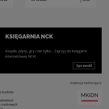
KSIĘGARNIA NCK
Książki, płyty, gry i nie tylko... Zajrzyj do księgarni
internetowej NCK!
Sprawdź
k zostanie otwarty w nowym oknie
Instytucja nadzorująca:
Uwaga
 z budżetu
ałoletnich
ch osobowych
ci