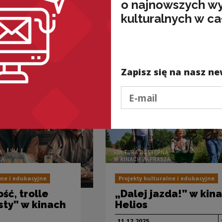
o najnowszych w
Uwaga, link
Więcej na
kulturadostepna.pl
kulturalnych w ca
wnież
Zapisz się na nasz ne
Podaj e-mail
lne i edukacyjne
Projekty kulturalne i edukacyjne
ość, trolle
„Dalej jazda!” w kin
sty” w kinach
Helios
11.12.
2025