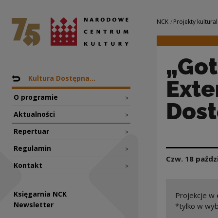
„Gotowi na wszyst
Narodowe Centrum Kultury
Nawigacja
NCK
Projekty kultural
„Got
Nawigacja
Powrót do: Projekty
Kultura Dostępna...
Exte
O programie
>
Dost
Aktualności
>
Repertuar
>
Regulamin
>
Czw. 18 paźdz
Kontakt
>
Księgarnia NCK
Projekcje w
Newsletter
*tylko w wyb