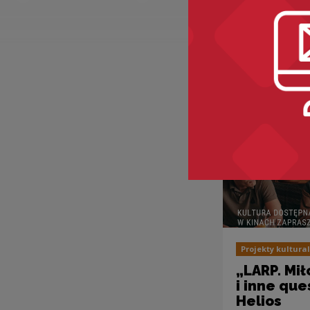
Zobacz ró
Projekty kultura
„LARP. Mił
i inne que
Helios