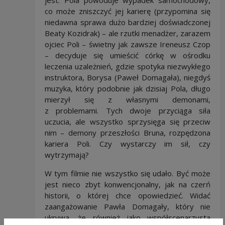
co może zniszczyć jej karierę (przypomina się
niedawna sprawa dużo bardziej doświadczonej
Beaty Kozidrak) – ale rzutki menadżer, zarazem
ojciec Poli – świetny jak zawsze Ireneusz Czop
– decyduje się umieścić córkę w ośrodku
leczenia uzależnień, gdzie spotyka niezwykłego
instruktora, Borysa (Paweł Domagała), niegdyś
muzyka, który podobnie jak dzisiaj Pola, długo
mierzył się z własnymi demonami,
z problemami. Tych dwoje przyciąga siła
uczucia, ale wszystko sprzysięga się przeciw
nim – demony przeszłości Bruna, rozpędzona
kariera Poli. Czy wystarczy im sił, czy
wytrzymają?
W tym filmie nie wszystko się udało. Być może
jest nieco zbyt konwencjonalny, jak na czerń
historii, o której chce opowiedzieć. Widać
zaangażowanie Pawła Domagały, który nie
ukrywa, że również jako współscenarzysta