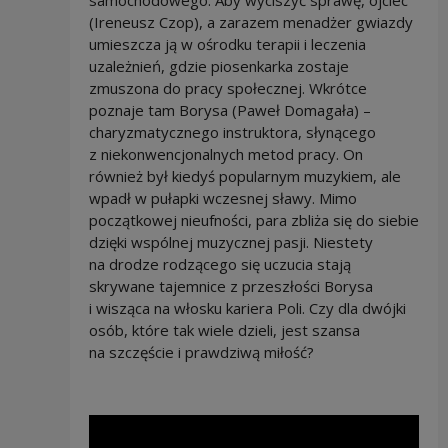
samochodowego. Aby wyciszyć sprawę, ojciec
(Ireneusz Czop), a zarazem menadżer gwiazdy
umieszcza ją w ośrodku terapii i leczenia
uzależnień, gdzie piosenkarka zostaje
zmuszona do pracy społecznej. Wkrótce
poznaje tam Borysa (Paweł Domagała) –
charyzmatycznego instruktora, słynącego
z niekonwencjonalnych metod pracy. On
również był kiedyś popularnym muzykiem, ale
wpadł w pułapki wczesnej sławy. Mimo
początkowej nieufności, para zbliża się do siebie
dzięki wspólnej muzycznej pasji. Niestety
na drodze rodzącego się uczucia stają
skrywane tajemnice z przeszłości Borysa
i wisząca na włosku kariera Poli. Czy dla dwójki
osób, które tak wiele dzieli, jest szansa
na szczęście i prawdziwą miłość?