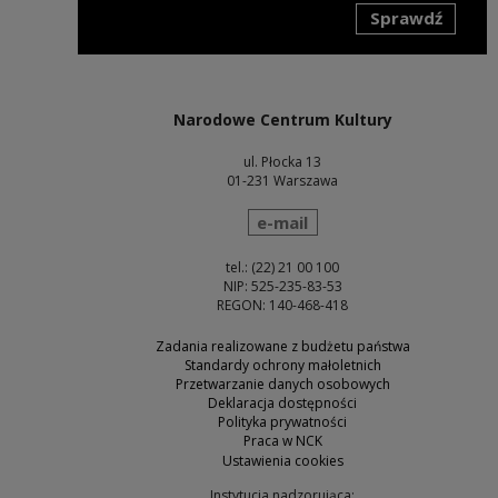
Sprawdź
Uwaga, link zostanie otwarty w nowym oknie
Narodowe Centrum Kultury
ul. Płocka 13
01-231 Warszawa
wyślij wiadomość
e-mail
tel.: (22) 21 00 100
NIP: 525-235-83-53
REGON: 140-468-418
Zadania realizowane z budżetu państwa
Standardy ochrony małoletnich
Przetwarzanie danych osobowych
Deklaracja dostępności
Polityka prywatności
Praca w NCK
Ustawienia cookies
Instytucja nadzorująca: