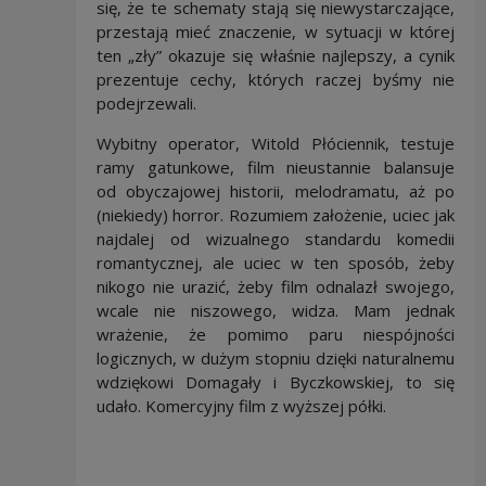
się, że te schematy stają się niewystarczające,
przestają mieć znaczenie, w sytuacji w której
ten „zły” okazuje się właśnie najlepszy, a cynik
prezentuje cechy, których raczej byśmy nie
podejrzewali.
Wybitny operator, Witold Płóciennik, testuje
ramy gatunkowe, film nieustannie balansuje
od obyczajowej historii, melodramatu, aż po
(niekiedy) horror. Rozumiem założenie, uciec jak
najdalej od wizualnego standardu komedii
romantycznej, ale uciec w ten sposób, żeby
nikogo nie urazić, żeby film odnalazł swojego,
wcale nie niszowego, widza. Mam jednak
wrażenie, że pomimo paru niespójności
logicznych, w dużym stopniu dzięki naturalnemu
wdziękowi Domagały i Byczkowskiej, to się
udało. Komercyjny film z wyższej półki.