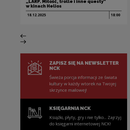
„LARP. Miłość, trolle i inne questy”
w kinach Helios
18.12.
2025
18:00
Poprzedni slajd
Następny slajd
ZAPISZ SIĘ NA NEWSLETTER
NCK
Świeża porcja informacji ze świata
kultury w każdy wtorek na Twojej
skrzynce mailowej!
KSIĘGARNIA NCK
Książki, płyty, gry i nie tylko... Zajrzyj
do księgarni internetowej NCK!