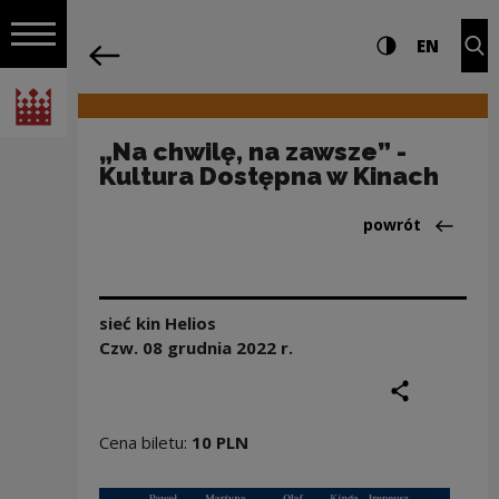
na całej stro
„Na chwilę, na zawsze” - Kultura Dost
Ustawienia i wyszukiw
Wysoki kontra
CHANG
Roz
EN
Nawigacja
powrót
Włącz nawigację
Narodowe Centrum Kultury
„Na chwilę, na zawsze” -
Kultura Dostępna w Kinach
Powrót do:Aktua
powrót
sieć kin Helios
Czw. 08 grudnia
2022
r.
podziel się
druku
Cena biletu:
10 PLN