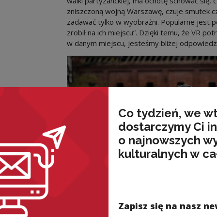
walki partyzanckiej, ma ochotę schować się, 
zniszczoną wojną Warszawę, czuje smutek czy
zadawać tylko w wyobraźni. Popularne jest po
zrobił na ich miejscu”. Dzięki temu, że VR p
w danym miejscu, jesteśmy bliżej odpowiedzi 
Co tydzień, we w
dostarczymy Ci i
o najnowszych w
kulturalnych w ca
Zapisz się na nasz ne