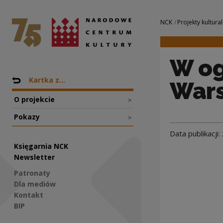
W ogniu Powstani
Narodowe Centrum Kultury
Nawigacja
NCK
Projekty kultural
W og
Nawigacja
Powrót do: Projekty
Kartka z...
War
O projekcie
>
Pokazy
>
Data publikacji:
Księgarnia NCK
Newsletter
Patronaty
Dla mediów
Kontakt
BIP