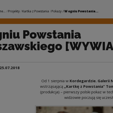
a Warszawskiego [W
ne...
Projekty
Kartka z Powstania
Pokazy
W ogniu Powstania...
niu Powstania
szawskiego [WYWIA
25.07.2018
Od 1 sierpnia w
Kordegardzie. Galeri
wstrząsającą
„Kartkę z Powstania” T
(produkcja) – pierwszy polski pokaz w tech
widzowie poczują się uczes