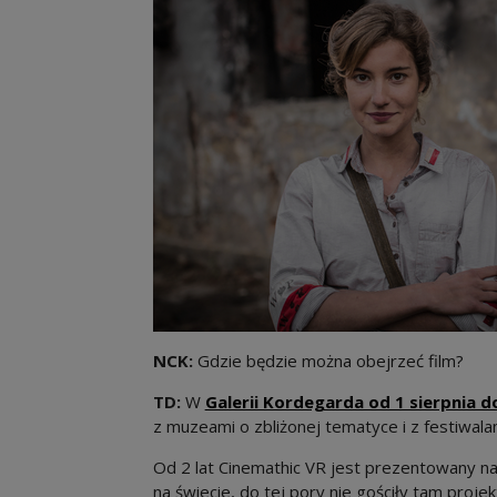
NCK:
Gdzie będzie można obejrzeć film?
TD:
W
Galerii Kordegarda od 1 sierpnia d
z muzeami o zbliżonej tematyce i z festiwala
Od 2 lat Cinemathic VR jest prezentowany na
na świecie, do tej pory nie gościły tam proje