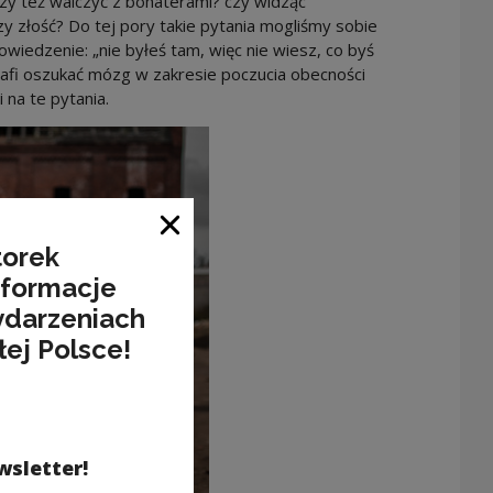
czy też walczyć z bohaterami? czy widząc
 złość? Do tej pory takie pytania mogliśmy sobie
wiedzenie: „nie byłeś tam, więc nie wiesz, co byś
otrafi oszukać mózg w zakresie poczucia obecności
na te pytania.
Zamknij okno
torek
nformacje
ydarzeniach
łej Polsce!
wsletter!