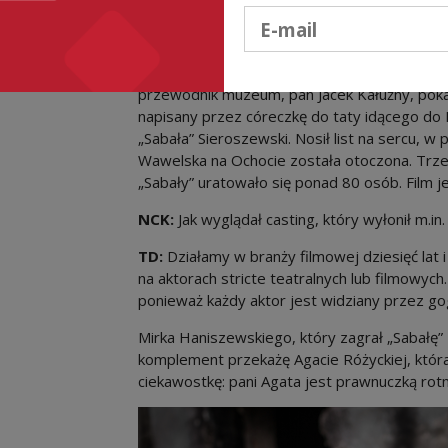
Podaj e-mail
NCK:
Jednocześnie film nawiązuje do prawdziw
TD:
Tak. Kiedy odwiedziliśmy Muzeum Powst
przewodnik muzeum, pan Jacek Kałużny, pokaz
napisany przez córeczkę do taty idącego do
„Sabała” Sieroszewski. Nosił list na sercu, w
Wawelska na Ochocie została otoczona. Trze
„Sabały” uratowało się ponad 80 osób. Film j
NCK:
Jak wyglądał casting, który wyłonił m.i
TD:
Działamy w branży filmowej dziesięć lat 
na aktorach stricte teatralnych lub filmowyc
ponieważ każdy aktor jest widziany przez go
Mirka Haniszewskiego, który zagrał „Sabałę”
komplement przekażę Agacie Różyckiej, która
ciekawostkę: pani Agata jest prawnuczką rotm