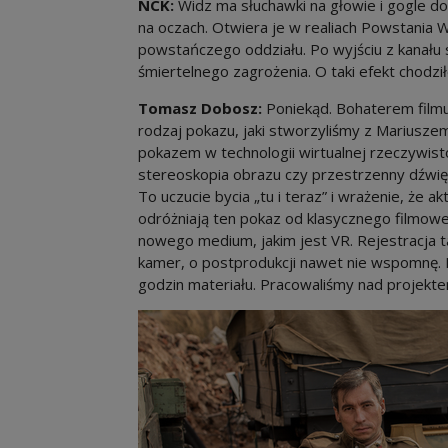
NCK:
Widz ma słuchawki na głowie i gogle do
na oczach. Otwiera je w realiach Powstania W
powstańczego oddziału. Po wyjściu z kanału 
śmiertelnego zagrożenia. O taki efekt chodzi
Tomasz Dobosz:
Poniekąd. Bohaterem filmu 
rodzaj pokazu, jaki stworzyliśmy z Mariusze
pokazem w technologii wirtualnej rzeczywisto
stereoskopia obrazu czy przestrzenny dźwię
To uczucie bycia „tu i teraz” i wrażenie, że a
odróżniają ten pokaz od klasycznego filmow
nowego medium, jakim jest VR. Rejestracja t
kamer, o postprodukcji nawet nie wspomnę. F
godzin materiału. Pracowaliśmy nad projektem