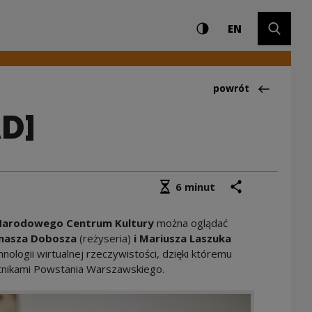
Ustawienia i wyszuki
Wysoki kontrast
CHANGE LAN
Rozwiń 
YWIAD] | Narodowe 
EN
Powrót do:Pokazy
powrót
D]
Średni czas czytania
podziel się
drukuj
6 minut
i Narodowego Centrum Kultury
można oglądać
omasza Dobosza
(reżyseria)
i Mariusza Laszuka
nologii wirtualnej rzeczywistości, dzięki któremu
tnikami Powstania Warszawskiego.