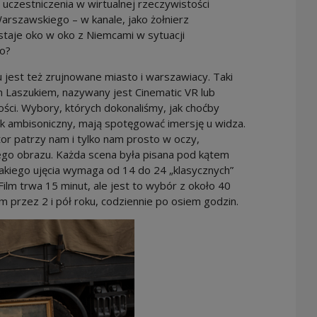
 uczestniczenia w wirtualnej rzeczywistości
arszawskiego – w kanale, jako żołnierz
staje oko w oko z Niemcami w sytuacji
ło?
jest też zrujnowane miasto i warszawiacy. Taki
m Laszukiem, nazywany jest Cinematic VR lub
ści. Wybory, których dokonaliśmy, jak choćby
k ambisoniczny, mają spotęgować imersję u widza.
ktor patrzy nam i tylko nam prosto w oczy,
ego obrazu. Każda scena była pisana pod kątem
akiego ujęcia wymaga od 14 do 24 „klasycznych”
ilm trwa 15 minut, ale jest to wybór z około 40
 przez 2 i pół roku, codziennie po osiem godzin.