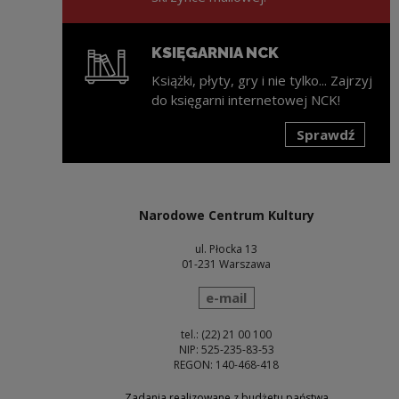
KSIĘGARNIA NCK
Książki, płyty, gry i nie tylko... Zajrzyj
do księgarni internetowej NCK!
Sprawdź
Uwaga, link zostanie otwarty w nowym oknie
Narodowe Centrum Kultury
ul. Płocka 13
01-231 Warszawa
wyślij wiadomość
e-mail
tel.: (22) 21 00 100
NIP: 525-235-83-53
REGON: 140-468-418
Zadania realizowane z budżetu państwa