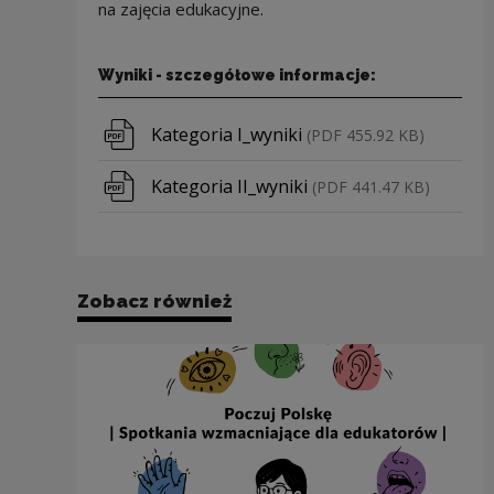
na zajęcia edukacyjne.
Wyniki - szczegółowe informacje:
Pobierz plik
Kategoria I_wyniki
(PDF 455.92 KB)
Pobierz plik
Kategoria II_wyniki
(PDF 441.47 KB)
Zobacz również