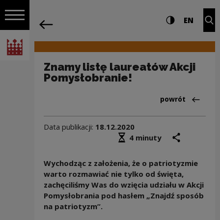
na całej stro
Znamy listę laureatów Akcji Pomysłobr
Ustawienia i wyszukiw
Wysoki kontra
CHANG
Roz
EN
Nawigacja
powrót
Włącz nawigację
Narodowe Centrum Kultury
Znamy listę laureatów Akcji
Pomysłobranie!
Powrót do:Aktua
powrót
Data publikacji:
18.12.2020
Średni czas czytania
podziel się
druk
4 minuty
Wychodząc z założenia, że o patriotyzmie
warto rozmawiać nie tylko od święta,
zachęciliśmy Was do wzięcia udziału w Akcji
Pomysłobrania pod hasłem „Znajdź sposób
na patriotyzm”.