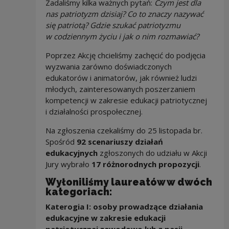
Zadaliśmy kilka ważnych pytań:
Czym jest dla
nas patriotyzm dzisiaj? Co to znaczy nazywać
się patriotą? Gdzie szukać patriotyzmu
w codziennym życiu i jak o nim rozmawiać?
Poprzez Akcję chcieliśmy zachęcić do podjęcia
wyzwania zarówno doświadczonych
edukatorów i animatorów, jak również ludzi
młodych, zainteresowanych poszerzaniem
kompetencji w zakresie edukacji patriotycznej
i działalności prospołecznej.
Na zgłoszenia czekaliśmy do 25 listopada br.
Spośród
92 scenariuszy działań
edukacyjnych
zgłoszonych do udziału w Akcji
Jury wybrało
17 różnorodnych propozycji
.
Wyłoniliśmy laureatów w dwóch
kategoriach:
Katerogia I: osoby prowadzące działania
edukacyjne w zakresie edukacji
patriotycznej zawodowo lub z pasji,