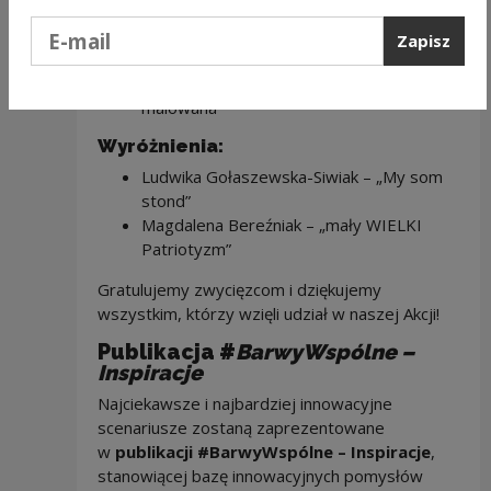
Paulina Bartoszewicz, Kinga
Podaj e-mail
Bartoszewicz, Magdalena Bereźniak –
Zapisz
„Nadaj nowe życie starym zabytkom”
Dariusz Myhan – „Polska światłem
malowana”
Wyróżnienia:
Ludwika Gołaszewska-Siwiak – „My som
stond”
Magdalena Bereźniak – „mały WIELKI
Patriotyzm”
Gratulujemy zwycięzcom i dziękujemy
wszystkim, którzy wzięli udział w naszej Akcji!
Publikacja #
BarwyWspólne –
Inspiracje
Najciekawsze i najbardziej innowacyjne
scenariusze zostaną zaprezentowane
w
publikacji #BarwyWspólne – Inspiracje
,
stanowiącej bazę innowacyjnych pomysłów