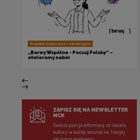
Projekty kulturalne i edukacyjne
„Barwy Wspólne - Poczuj Polskę” –
otwieramy nabór
Poprzedni slajd
Następny slajd
ZAPISZ SIĘ NA NEWSLETTER
NCK
Świeża porcja informacji ze świata
kultury w każdy wtorek na Twojej
skrzynce mailowej!