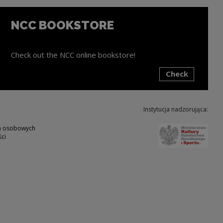
NCC BOOKSTORE
Check out the NCC online bookstore!
Check
ink will open in a new window
Instytucja nadzorująca:
Note,
ch osobowych
ci
w
ote, the link will open in a new window