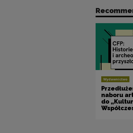
Recomme
Wydawnictwo
Przedłuże
naboru ar
do „Kultu
Współcze