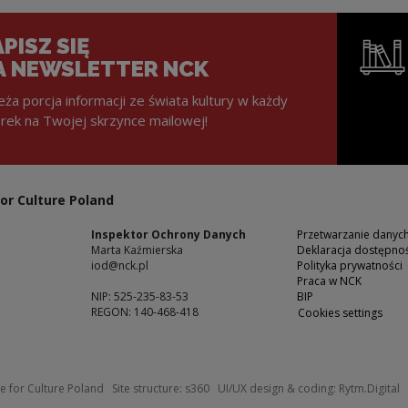
PISZ SIĘ
A NEWSLETTER NCK
eża porcja informacji ze świata kultury w każdy
rek na Twojej skrzynce mailowej!
Note, the l
or Culture Poland
Inspektor Ochrony Danych
Przetwarzanie dany
Marta Kaźmierska
Deklaracja dostępnoś
iod@nck.pl
Polityka prywatności
Praca w NCK
NIP: 525-235-83-53
BIP
REGON: 140-468-418
Cookies settings
ow
Note, the link will open in a new windo
N
e for Culture Poland
Site structure:
s360
UI/UX design & coding:
Rytm.Digital