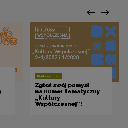
Previous slide
Next slide
Wydawnictwo
Zgłoś swój pomysł
y
na numer tematyczny
„Kultury
Współczesnej”!