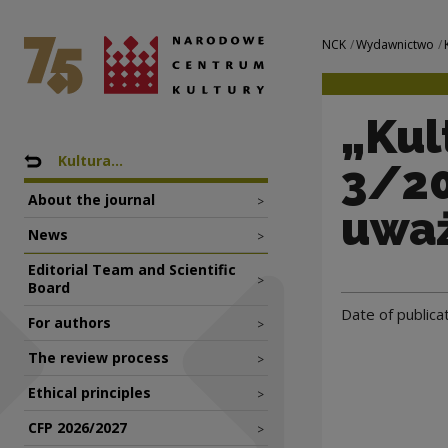
„Kultura Współcze
National Centre for Culture Poland
Navigation
NCK
Wydawnictwo
„Kul
Nawigacja
Back to: Wydawnictwo
Kultura...
3/20
About the journal
>
uważ
News
>
Editorial Team and Scientific
>
Board
Date of publica
For authors
>
The review process
>
Ethical principles
>
CFP 2026/2027
>