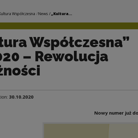
sna” 3/2020 – Rewo
Kultura Współczesna
News
„Kultura...
tura Współczesna”
20 – Rewolucja
ności
tion:
30.10.2020
Nowy numer już do