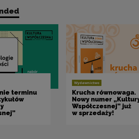
nded
Wydawnictwo
nie terminu
Krucha równowaga.
tykułów
Nowy numer „Kultur
ry
Współczesnej” już
snej”
w sprzedaży!