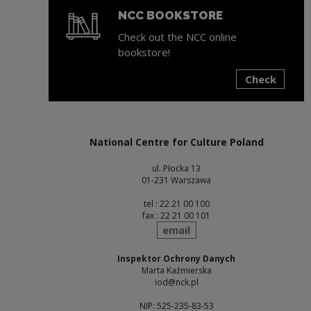
NCC BOOKSTORE
Check out the NCC online
bookstore!
Check
Note, the link will open in a new window
National Centre for Culture Poland
ul. Płocka 13
01-231 Warszawa
tel : 22 21 00 100
fax : 22 21 00 101
send
email
Inspektor Ochrony Danych
Marta Kaźmierska
iod@nck.pl
NIP: 525-235-83-53