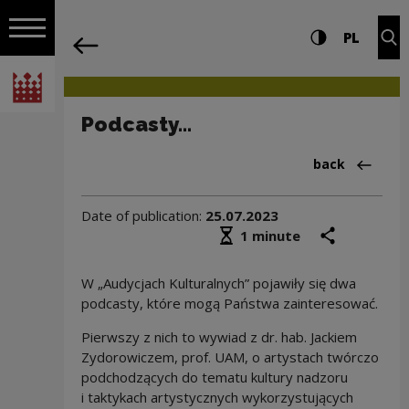
on the entire
Podcasty... | Narodowe Centrum Kultur
Settings and search
High contrast
CHANG
Exp
PL
Navigation
back
Open navigation
National Centre for Culture Poland
Podcasty...
Back to:News
back
Date of publication:
25.07.2023
Średni czas czytania
share
prin
1 minute
W „Audycjach Kulturalnych” pojawiły się dwa
podcasty, które mogą Państwa zainteresować.
Pierwszy z nich to wywiad z dr. hab. Jackiem
Zydorowiczem, prof. UAM, o artystach twórczo
podchodzących do tematu kultury nadzoru
i taktykach artystycznych wykorzystujących