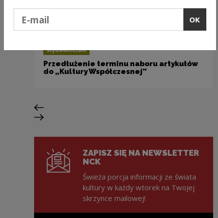
Podaj e-mail
OK
Wydawnictwo
Przedłużenie terminu naboru artykułów
do „Kultury Współczesnej”
Previous slide
Next slide
ZAPISZ SIĘ NA NEWSLETTER
NCK
Świeża porcja informacji ze świata
kultury w każdy wtorek na Twojej
skrzynce mailowej!