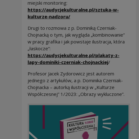
miejski monitoring:
https://audycjekulturalne.pl/sztuka-w-
Note, the link will open in a
kulturze-nadzoru/
Drugi to rozmowa z p. Dominiką Czerniak-
Chojnacką o tym, jak wygląda „kombinowanie”
w pracy grafika i jak powstaje ilustracja, która
„łaskocze”:
https://audycjekulturalne.pl/plakaty-z-
Note, the lin
lapy-dominiki-czerniak-chojnackiej
/
Profesor Jacek Zydorowicz jest autorem
jednego z artykułów, a p. Dominika Czerniak-
Chojnacka – autorką ilustracji w „Kulturze
Współczesnej” 1/2023: „Obrazy wykluczone”.