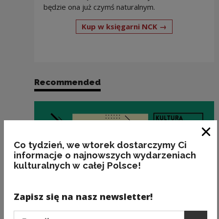
będzie ona już czymś naturalnym.
Note, the link
Kup w księgarni NCK →
Recommended
Clo
Co tydzień, we wtorek dostarczymy Ci
informacje o najnowszych wydarzeniach
kulturalnych w całej Polsce!
Zapisz się na nasz newsletter!
Podaj e-mail