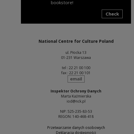
bookstore!
Check
Note, the link will open in a new window
National Centre for Culture Poland
ul. Płocka 13
01-231 Warszawa
tel : 22 21 00 100
fax : 22 21 00 101
send
email
Inspektor Ochrony Danych
Marta Kaźmierska
iod@nck.pl
NIP: 525-235-83-53
REGON: 140-468-418
Przetwarzanie danych osobowych
Deklaracja dostępności