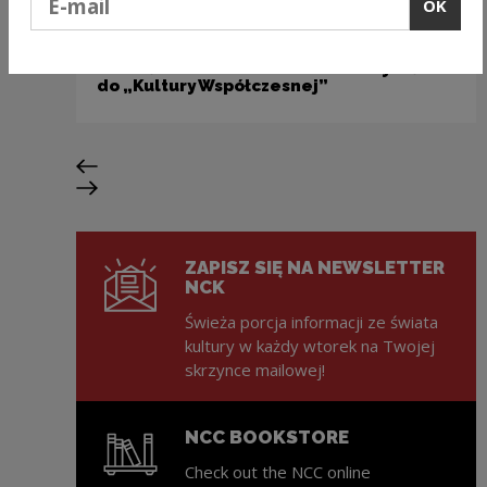
OK
Wydawnictwo
Przedłużenie terminu naboru artykułów
do „Kultury Współczesnej”
Previous slide
Next slide
ZAPISZ SIĘ NA NEWSLETTER
NCK
Świeża porcja informacji ze świata
kultury w każdy wtorek na Twojej
skrzynce mailowej!
NCC BOOKSTORE
Check out the NCC online