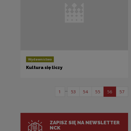
Wydawnictwo
Kultura się liczy
Pagin
...
page list of articles
page list of articles
page list of articles
page list of arti
page list 
pag
1
53
54
55
56
57
ZAPISZ SIĘ NA NEWSLETTER
NCK