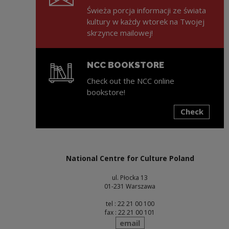
Świeża porcja informacji ze świata
kultury w każdy wtorek na Twojej
skrzynce mailowej!
NCC BOOKSTORE
Check out the NCC online
bookstore!
Check
Note, the link will open in a new window
National Centre for Culture Poland
ul. Płocka 13
01-231 Warszawa
tel : 22 21 00 100
fax : 22 21 00 101
send
email