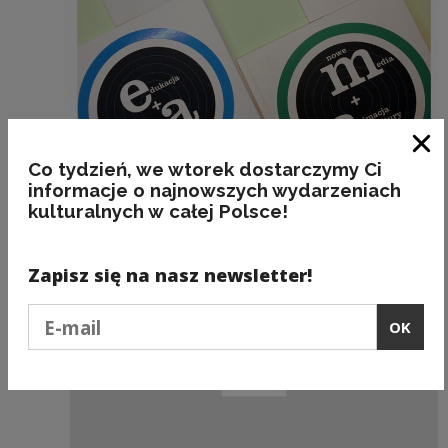
Wydawnictwo
Clo
Co tydzień, we wtorek dostarczymy Ci
Edukacja+Animacja
informacje o najnowszych wydarzeniach
kulturalnych w całej Polsce!
Zapisz się na nasz newsletter!
Podaj e-mail
OK