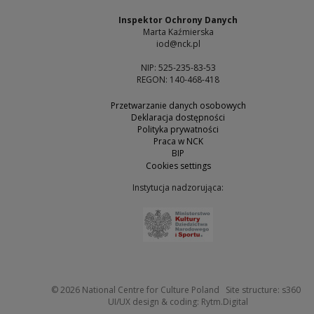
Inspektor Ochrony Danych
Marta Kaźmierska
iod@nck.pl
NIP: 525-235-83-53
REGON: 140-468-418
Przetwarzanie danych osobowych
Deklaracja dostępności
Polityka prywatności
Praca w NCK
BIP
Cookies settings
Instytucja nadzorująca:
Note, the link will open 
Not
© 2026
National Centre for Culture Poland
Site structure:
s360
Note, the link w
UI/UX design & coding:
Rytm.Digital