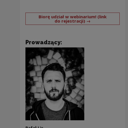
Biorę udział w webinarium! (link
Note, the link wi
do rejestracji) →
Prowadzący:
Rafał Lis