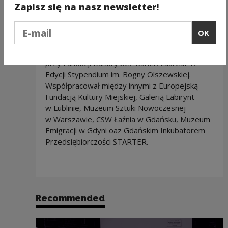
Zapisz się na nasz newsletter!
kondycją ze spektrum autyzmu. Asystent osób
z niepełnosprawnościami.
Podaj e-mail
OK
Trener amatorskiej drużyny piłki dźwiękowej.
Członek Sieci Liderek i Liderów Dostępności
przy Fundacji Kultury bez Barier. Laureat 1.
Edycji Stypendium im. Bogny Olszewskiej.
Współpracował między innymi z Europejską
Fundacją Kultury Miejskiej, Galerią Labirynt
w Lublinie, Muzeum Sztuki Nowoczesnej
w Warszawie, CSW Łaźnia w Gdańsku, Muzeum
Emigracji w Gdyni oaz Gdańskim Inkubatorem
Przedsiębiorczości STARTER.
Recommended