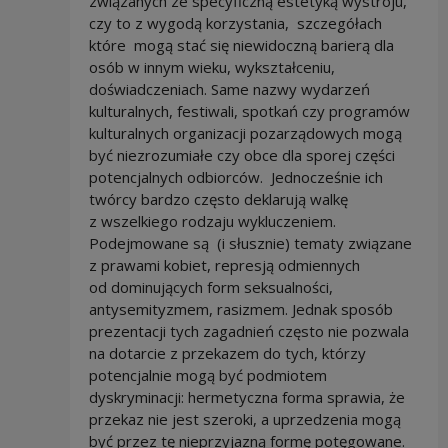
związanych ze specyficzną estetyką wystroju,
czy to z wygodą korzystania, szczegółach
które mogą stać się niewidoczną barierą dla
osób w innym wieku, wykształceniu,
doświadczeniach. Same nazwy wydarzeń
kulturalnych, festiwali, spotkań czy programów
kulturalnych organizacji pozarządowych mogą
być niezrozumiałe czy obce dla sporej części
potencjalnych odbiorców. Jednocześnie ich
twórcy bardzo często deklarują walkę
z wszelkiego rodzaju wykluczeniem.
Podejmowane są (i słusznie) tematy związane
z prawami kobiet, represją odmiennych
od dominujących form seksualności,
antysemityzmem, rasizmem. Jednak sposób
prezentacji tych zagadnień często nie pozwala
na dotarcie z przekazem do tych, którzy
potencjalnie mogą być podmiotem
dyskryminacji: hermetyczna forma sprawia, że
przekaz nie jest szeroki, a uprzedzenia mogą
być przez tę nieprzyjazną formę potęgowane.