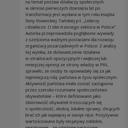
na temat postaw działaczy społecznych
w okresie pierwszych dziesięciu lat po
transformacji jest wydana w tym roku książka
Ilony Iłowieckiej-Tańskiej p.t. „Liderzy
i działacze. O idei trzeciego sektora w Polsce”.
Autorka przeprowadziła pogłębione wywiady
z sześcioma ważnymi postaciami dla rozwoju
organizacji pozarządowych w Polsce. Z analizy
tej wynika, że doświadczenie działania
w strukturach opozycyjnych i większej lub
mniejszej opresji ze strony władzy w PRL
sprawiło, że osoby te opowiadały się za jak
najmniejszą rolą państwa w życiu społecznym.
Aktywność państwa miała zostać zastąpiona
przez szeroko rozumiane społeczeństwo
obywatelskie – które definiowano jako
zbiorowość obywateli troszczących się
o społeczność, okolicę, lokalne sprawy, chcących
brać ich jak najwięcej w swoje ręce. Pozytywnie
wartościowane były inicjatywy oddolne,
negatywnie – te odgórnie narzucone: