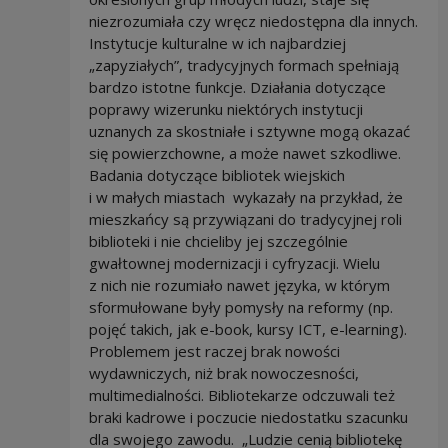
niezrozumiała czy wręcz niedostępna dla innych.
Instytucje kulturalne w ich najbardziej
„zapyziałych”, tradycyjnych formach spełniają
bardzo istotne funkcje. Działania dotyczące
poprawy wizerunku niektórych instytucji
uznanych za skostniałe i sztywne mogą okazać
się powierzchowne, a może nawet szkodliwe.
Badania dotyczące bibliotek wiejskich
i w małych miastach wykazały na przykład, że
mieszkańcy są przywiązani do tradycyjnej roli
biblioteki i nie chcieliby jej szczególnie
gwałtownej modernizacji i cyfryzacji. Wielu
z nich nie rozumiało nawet języka, w którym
sformułowane były pomysły na reformy (np.
pojęć takich, jak e-book, kursy ICT, e-learning).
Problemem jest raczej brak nowości
wydawniczych, niż brak nowoczesności,
multimedialności. Bibliotekarze odczuwali też
braki kadrowe i poczucie niedostatku szacunku
dla swojego zawodu. „Ludzie cenią bibliotekę