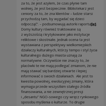
za to, że jest azylem, że czas płynie tam
wolniej, że jest bezpiecznie. Bibliotekarz jest
ceniony za to, że zna klientów – ludzie starsi
przychodzą tam, by wygadać się dzieci
odpocząć”. – podsumowują autorki raportu
[ix]
.
Domy kultury również traktowane są
z wyższością i krytykowane jako instytucje
reliktowe i skostniałe. Jednak ocena ta jest
wystawiana z perspektywy wielkomiejskich
działaczy kulturalnych, którzy tempo i styl życia
kulturalnego dużego miasta uznają za
normatywne. Oczywiście nie znaczy to, że
placówki te nie mają podlegać zmianom, że nie
mają stawać się bardziej otwarte i lepiej
informować o swoich działaniach. Ale jest to
kwestia powolnej, ewolucyjnej zmiany, która
wymaga przede wszystkim stałego źródła
finansowania, a nie zewnętrznej presji
i „desantu” NGO-sowego czy wręcz rynkowego
sposobu myślenia o kulturze. To drugie