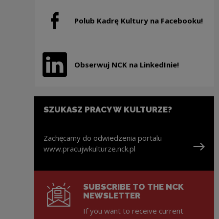
Polub Kadrę Kultury na Facebooku!
Note, the link will open in a new window
Obserwuj NCK na LinkedInie!
Note, the link will open in a new window
SZUKASZ PRACY W KULTURZE?
Zachęcamy do odwiedzenia portalu
www.pracujwkulturze.nck.pl
Note, the link will open in a new window
SUBSCRIBE TO THE NCK
NEWSLETTER
If you want to receive current