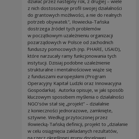
działać przez następny rok, z drugiej – wiele
z nich dostosowuje profil swojej działalności
do grantowych możliwości, a nie do realnych
potrzeb obywateli.”, Iłowiecka-Tańska
dostrzega źródeł tych problemów
w początkowym uzależnieniu organizacji
pozarządowych w Polsce od zachodnich
funduszy pomocowych (np. PHARE, USAID),
które narzucały ramy funkcjonowania tych
instytucji. Dzisiaj podobne uzależnienie
strukturalne i mentalnościowe wiąże się
z funduszami europejskimi (Program
Operacyjny Kapitał Ludzki oraz Innowacyjna
Gospodarka). Autorka opisuje, w jaki sposób
kluczowym sposobem myślenia o działalności
NGO’sów stał się „projekt” – działalnie
z konieczności jednorazowe, zamknięte,
sztywne. Według przytoczonej przez
Iłowiecką-Tańską definicji, projekt to „działanie
w celu osiągnięcia zakładanych rezultatów,
na rzecz określonej grupy docelowej,