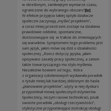
w określonym, zamkniętym wymiarze czasu,
ograniczone do wybranego obszaru”
[iv]
.
W efekcie przyjęcia takiej optyki działacze
społeczni zaczynają „myśleć projektem”,
a coraz mniej przestrzeni zostaje na działania
prawdziwie oddolne, spontaniczne,
dostosowujące się w trakcie do zmieniających
się warunków. Symptomem tego problemu jest
sam język, jakim mówi się dziś o działalności
społecznej: „Rzecz dotyczy języka, jakim
opisywano zasady pracy społecznej, a zatem
także towarzyszącego mu stylu myślenia.
Niezależnie bowiem od tego, która
z organizacji szkoleniowych wydawała poradnik
o tytule mniej lub bardziej zbliżonym do hasła
„planowanie projektów”, użyty w niej dyskurs
przypominał mowę społecznych inżynierów.
Społecznicy, niczym rasowi technokraci, pisali
swoiste poradniki „obsługi rzeczywistości”,
stylistyczne przypominające instrukcję obsługi