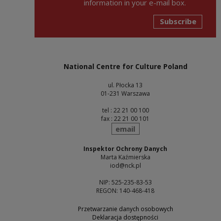
information in your e-mail box.
Subscribe
National Centre for Culture Poland
ul. Płocka 13
01-231 Warszawa
tel : 22 21 00 100
fax : 22 21 00 101
send
email
Inspektor Ochrony Danych
Marta Kaźmierska
iod@nck.pl
NIP: 525-235-83-53
REGON: 140-468-418
Przetwarzanie danych osobowych
Deklaracja dostępności