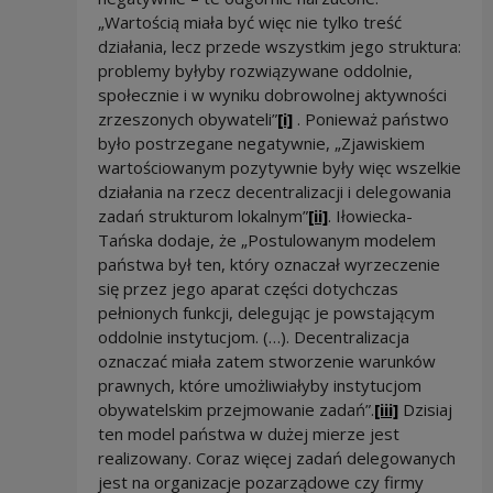
„Wartością miała być więc nie tylko treść
działania, lecz przede wszystkim jego struktura:
problemy byłyby rozwiązywane oddolnie,
społecznie i w wyniku dobrowolnej aktywności
zrzeszonych obywateli”
[i]
. Ponieważ państwo
było postrzegane negatywnie, „Zjawiskiem
wartościowanym pozytywnie były więc wszelkie
działania na rzecz decentralizacji i delegowania
zadań strukturom lokalnym”
[ii]
. Iłowiecka-
Tańska dodaje, że „Postulowanym modelem
państwa był ten, który oznaczał wyrzeczenie
się przez jego aparat części dotychczas
pełnionych funkcji, delegując je powstającym
oddolnie instytucjom. (…). Decentralizacja
oznaczać miała zatem stworzenie warunków
prawnych, które umożliwiałyby instytucjom
obywatelskim przejmowanie zadań”.
[iii]
Dzisiaj
ten model państwa w dużej mierze jest
realizowany. Coraz więcej zadań delegowanych
jest na organizacje pozarządowe czy firmy