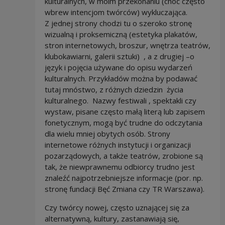
kulturalnych, w moim przekonaniu (choć często
wbrew intencjom twórców) wykluczająca.
Z jednej strony chodzi tu o szeroko stronę
wizualną i proksemiczną (estetyka plakatów,
stron internetowych, broszur, wnętrza teatrów,
klubokawiarni, galerii sztuki) , a z drugiej –o
język i pojęcia używane do opisu wydarzeń
kulturalnych. Przykładów można by podawać
tutaj mnóstwo, z różnych dziedzin życia
kulturalnego. Nazwy festiwali , spektakli czy
wystaw, pisane często małą literą lub zapisem
fonetycznym, mogą być trudne do odczytania
dla wielu mniej obytych osób. Strony
internetowe różnych instytucji i organizacji
pozarządowych, a także teatrów, zrobione są
tak, że niewprawnemu odbiorcy trudno jest
znaleźć najpotrzebniejsze informacje (por. np.
stronę fundacji Bęć Zmiana czy TR Warszawa).
Czy twórcy nowej, często uznającej się za
alternatywną, kultury, zastanawiają się,