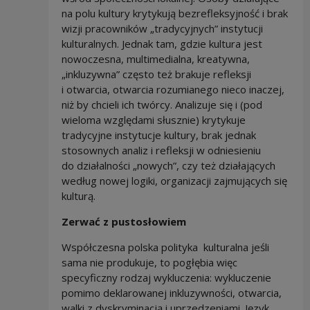
na polu kultury krytykują bezrefleksyjność i brak
wizji pracowników „tradycyjnych” instytucji
kulturalnych. Jednak tam, gdzie kultura jest
nowoczesna, multimedialna, kreatywna,
„inkluzywna” często też brakuje refleksji
i otwarcia, otwarcia rozumianego nieco inaczej,
niż by chcieli ich twórcy. Analizuje się i (pod
wieloma względami słusznie) krytykuje
tradycyjne instytucje kultury, brak jednak
stosownych analiz i refleksji w odniesieniu
do działalności „nowych”, czy też działających
według nowej logiki, organizacji zajmujących się
kulturą.
Zerwać z pustosłowiem
Współczesna polska polityka kulturalna jeśli
sama nie produkuje, to pogłębia więc
specyficzny rodzaj wykluczenia: wykluczenie
pomimo deklarowanej inkluzywności, otwarcia,
walki z dyskryminacją i uprzedzeniami. Język