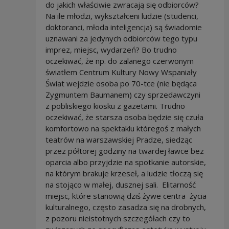
do jakich właściwie zwracają się odbiorców?
Na ile młodzi, wykształceni ludzie (studenci,
doktoranci, młoda inteligencja) są świadomie
uznawani za jedynych odbiorców tego typu
imprez, miejsc, wydarzeń? Bo trudno
oczekiwać, że np. do zalanego czerwonym
światłem Centrum Kultury Nowy Wspaniały
Świat wejdzie osoba po 70-tce (nie będąca
Zygmuntem Baumanem) czy sprzedawczyni
z pobliskiego kiosku z gazetami. Trudno
oczekiwać, że starsza osoba będzie się czuła
komfortowo na spektaklu któregoś z małych
teatrów na warszawskiej Pradze, siedząc
przez półtorej godziny na twardej ławce bez
oparcia albo przyjdzie na spotkanie autorskie,
na którym brakuje krzeseł, a ludzie tłoczą się
na stojąco w małej, dusznej sali. Elitarność
miejsc, które stanowią dziś żywe centra życia
kulturalnego, często zasadza się na drobnych,
z pozoru nieistotnych szczegółach czy to