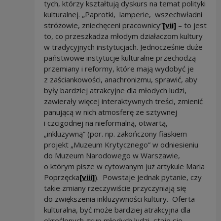
tych, którzy kształtują dyskurs na temat polityki
kulturalnej. „Paprotki, lamperie, wszechwładni
stróżowie, zniechęceni pracownicy”
[vii]
– to jest
to, co przeszkadza młodym działaczom kultury
w tradycyjnych instytucjach. Jednocześnie duże
państwowe instytucje kulturalne przechodzą
przemiany i reformy, które mają wydobyć je
z zaściankowości, anachronizmu, sprawić, aby
były bardziej atrakcyjne dla młodych ludzi,
zawierały więcej interaktywnych treści, zmienić
panującą w nich atmosferę ze sztywnej
i czcigodnej na nieformalną, otwartą,
„inkluzywną” (por. np. zakończony fiaskiem
projekt „Muzeum Krytycznego” w odniesieniu
do Muzeum Narodowego w Warszawie,
o którym pisze w cytowanym już artykule Maria
Poprzęcka
[viii]
). Powstaje jednak pytanie, czy
takie zmiany rzeczywiście przyczyniają się
do zwiększenia inkluzywności kultury. Oferta
kulturalna, być może bardziej atrakcyjna dla
określonych grup młodych ludzi, staje się