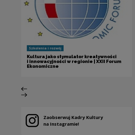
Szkolenia i rozwój
Kultura jako stymulator kreatywności
i innowacyjności w regionie | XXII Forum
Ekonomiczne
Previous slide
Next slide
Zaobserwuj Kadry Kultury
Note, the link will open in a new window
na Instagramie!