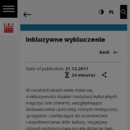
on the entire
Inkluzywne wykluczenie | Narodowe Ce
Settings and search
High contrast
CHANG
Exp
PL
Navigation
back
Open navigation
National Centre for Culture Poland
Inkluzywne wykluczenie
Back to:Blog
back
Date of publication:
21.12.2011
Średni czas czytania
share
prin
24 minutes
W ostatnich latach wiele mówi się
o inkluzywności działań i instytucji kulturalnych:
mają być one otwarte, uwzględniające
doświadczenia i potrzeby różnych mniejszości,
przyjazne i zachęcające do uczestnictwa
i współtworzenia dóbr kultury. Inicjatywy
różnych instytucji mają na celu dotarcie tam,