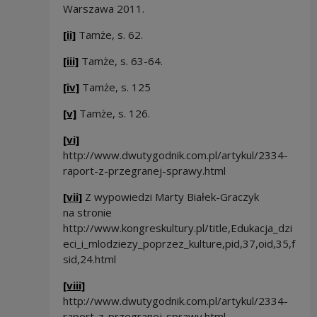
Warszawa 2011.
[ii]
Tamże, s. 62.
[iii]
Tamże, s. 63-64.
[iv]
Tamże, s. 125
[v]
Tamże, s. 126.
[vi]
http://www.dwutygodnik.com.pl/artykul/2334-
raport-z-przegranej-sprawy.html
[vii]
Z wypowiedzi Marty Białek-Graczyk
na stronie
http://www.kongreskultury.pl/title,Edukacja_dzi
eci_i_mlodziezy_poprzez_kulture,pid,37,oid,35,f
sid,24.html
[viii]
http://www.dwutygodnik.com.pl/artykul/2334-
raport-z-przegranej-sprawy.html