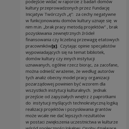
podejście widać w raporcie z badań domów
kultury przeprowadzonych przez Fundację
Inicjatyw Twórczych „ę”: za cechy negatywne
w funkcjonowaniu domów kultury uznaje się w
nim m.in. „brak pracy metodą projektów” , brak
pozyskiwania zewnętrznych źródeł
finansowania czy liczebną przewagę etatowych
pracowników
[x]
. Czytając opinie specjalistów
wypowiadających się na temat bibliotek,
domów kultury czy innych instytucji
uznawanych, ogólnie rzecz biorąc, za zacofane,
można odnieść wrażenie, że według autorów
tych analiz obecny model pracy organizacji
pozarządowej powinien być wzorem dla
wszystkich instytucji kulturalnych. Jednak
przejście od zapyziałych wnętrz z paprotkami
do instytucji myślących technokratyczną logiką
realizacji projektów i pozyskiwania grantów
może wcale nie dać lepszych rezultatów
w postaci zwiększenia uczestnictwa w kulturze
wśród społeczności lokalnej. Osoby działające