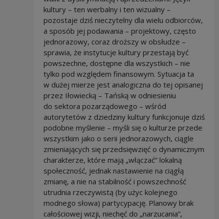
kultury – ten werbalny i ten wizualny –
pozostaje dziś nieczytelny dla wielu odbiorców,
a sposób jej podawania – projektowy, często
jednorazowy, coraz droższy w obsłudze –
sprawia, że instytucje kultury przestają być
powszechne, dostępne dla wszystkich – nie
tylko pod względem finansowym. Sytuacja ta
w dużej mierze jest analogiczna do tej opisanej
przez Iłowiecką – Tańską w odniesieniu
do sektora pozarządowego – wśród
autorytetów z dziedziny kultury funkcjonuje dziś
podobne myślenie – myśli się o kulturze przede
wszystkim jako o serii jednorazowych, ciągle
zmieniających się przedsięwzięć o dynamicznym
charakterze, które mają „włączać” lokalną
społeczność, jednak nastawienie na ciągłą
zmianę, a nie na stabilność i powszechność
utrudnia rzeczywistą (by użyc kolejnego
modnego słowa) partycypację. Planowy brak
całościowej wizji, niechęć do „narzucania”,