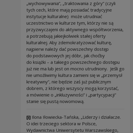
„wychowywania”, „traktowania z góry” (czyli
tych cech, które mają posiadać tradycyjne
instytucje kulturalne) może utrudniać
uczestnictwo w kulturze tym, którzy nie są
przyzwyczajeni do aktywnego współtworzenia,
a potrzebują jakiejkolwiek stałej oferty
kulturalnej. Aby zdemokratyzować kulturę,
najpierw należy dać powszechny dostęp
do podstawowych jej dóbr, jak choćby
do książki – a takiego powszechnego dostępu
już nie ma lub jest on mocno utrudniony. Jeśli go
nie umożliwimy kultura zamieni się w „przemysł
kreatywny”, nie będzie zaś już publicznym
dobrem, z którego wszyscy mogą korzystać,
a mówienie o „inkluzywności” i „partycypacji”
stanie się pustą nowomową.
[i]
Ilona Iłowiecka-Tańska, „Liderzy i działacze.
O idei trzeciego sektora w Polsce,
Wydawnictwa Uniwersytetu Warszawskiego,