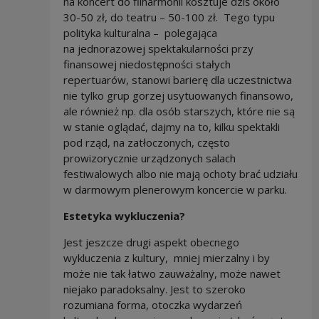
na koncert do filharmonii kosztuje dziś około
30-50 zł, do teatru – 50-100 zł. Tego typu
polityka kulturalna – polegająca
na jednorazowej spektakularności przy
finansowej niedostępności stałych
repertuarów, stanowi barierę dla uczestnictwa
nie tylko grup gorzej usytuowanych finansowo,
ale również np. dla osób starszych, które nie są
w stanie oglądać, dajmy na to, kilku spektakli
pod rząd, na zatłoczonych, często
prowizorycznie urządzonych salach
festiwalowych albo nie mają ochoty brać udziału
w darmowym plenerowym koncercie w parku.
Estetyka wykluczenia?
Jest jeszcze drugi aspekt obecnego
wykluczenia z kultury, mniej mierzalny i by
może nie tak łatwo zauważalny, może nawet
niejako paradoksalny. Jest to szeroko
rozumiana forma, otoczka wydarzeń