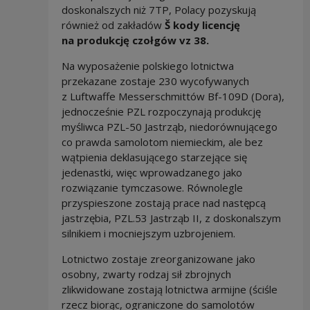
doskonalszych niż 7TP, Polacy pozyskują
również od zakładów
Š kody licencję
na produkcję czołgów vz 38.
Na wyposażenie polskiego lotnictwa
przekazane zostaje 230 wycofywanych
z Luftwaffe Messerschmittów Bf-109D (Dora),
jednocześnie PZL rozpoczynają produkcję
myśliwca PZL-50 Jastrząb, niedorównującego
co prawda samolotom niemieckim, ale bez
wątpienia deklasującego starzejące się
jedenastki, więc wprowadzanego jako
rozwiązanie tymczasowe. Równolegle
przyspieszone zostają prace nad następcą
jastrzębia, PZL.53 Jastrząb II, z doskonalszym
silnikiem i mocniejszym uzbrojeniem.
Lotnictwo zostaje zreorganizowane jako
osobny, zwarty rodzaj sił zbrojnych
zlikwidowane zostają lotnictwa armijne (ściśle
rzecz biorąc, ograniczone do samolotów