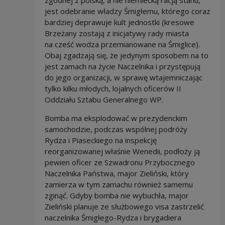
zgodnej z polską, a nie niemiecką racją stanu,
jest odebranie władzy Śmigłemu, którego coraz
bardziej deprawuje kult jednostki (kresowe
Brzeżany zostają z inicjatywy rady miasta
na cześć wodza przemianowane na Śmiglice).
Obaj zgadzają się, że jedynym sposobem na to
jest zamach na życie Naczelnika i przystępują
do jego organizacji, w sprawę wtajemniczając
tylko kilku młodych, lojalnych oficerów II
Oddziału Sztabu Generalnego WP.
Bomba ma eksplodować w prezydenckim
samochodzie, podczas wspólnej podróży
Rydza i Piaseckiego na inspekcję
reorganizowanej właśnie Wenedii, podłoży ją
pewien oficer ze Szwadronu Przybocznego
Naczelnika Państwa, major Zieliński, który
zamierza w tym zamachu również samemu
zginąć. Gdyby bomba nie wybuchła, major
Zieliński planuje ze służbowego visa zastrzelić
naczelnika Śmigłego-Rydza i brygadiera