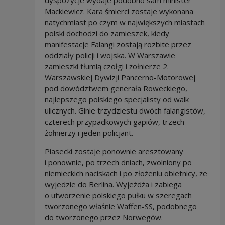
dyspozycje wydaje podobno sam minister
Mackiewicz. Kara śmierci zostaje wykonana
natychmiast po czym w największych miastach
polski dochodzi do zamieszek, kiedy
manifestacje Falangi zostają rozbite przez
oddziały policji i wojska. W Warszawie
zamieszki tłumią czołgi i żołnierze 2.
Warszawskiej Dywizji Pancerno-Motorowej
pod dowództwem generała Roweckiego,
najlepszego polskiego specjalisty od walk
ulicznych. Ginie trzydziestu dwóch falangistów,
czterech przypadkowych gapiów, trzech
żołnierzy i jeden policjant.
Piasecki zostaje ponownie aresztowany
i ponownie, po trzech dniach, zwolniony po
niemieckich naciskach i po złożeniu obietnicy, że
wyjedzie do Berlina. Wyjeżdża i zabiega
o utworzenie polskiego pułku w szeregach
tworzonego właśnie Waffen-SS, podobnego
do tworzonego przez Norwegów.