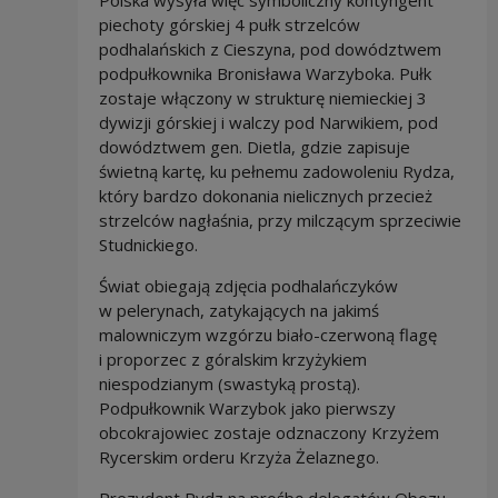
Polska wysyła więc symboliczny kontyngent
piechoty górskiej 4 pułk strzelców
podhalańskich z Cieszyna, pod dowództwem
podpułkownika Bronisława Warzyboka. Pułk
zostaje włączony w strukturę niemieckiej 3
dywizji górskiej i walczy pod Narwikiem, pod
dowództwem gen. Dietla, gdzie zapisuje
świetną kartę, ku pełnemu zadowoleniu Rydza,
który bardzo dokonania nielicznych przecież
strzelców nagłaśnia, przy milczącym sprzeciwie
Studnickiego.
Świat obiegają zdjęcia podhalańczyków
w pelerynach, zatykających na jakimś
malowniczym wzgórzu biało-czerwoną flagę
i proporzec z góralskim krzyżykiem
niespodzianym (swastyką prostą).
Podpułkownik Warzybok jako pierwszy
obcokrajowiec zostaje odznaczony Krzyżem
Rycerskim orderu Krzyża Żelaznego.