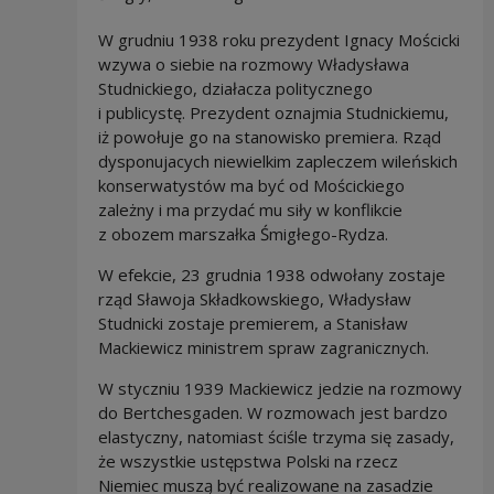
W grudniu 1938 roku prezydent Ignacy Mościcki
wzywa o siebie na rozmowy Władysława
Studnickiego, działacza politycznego
i publicystę. Prezydent oznajmia Studnickiemu,
iż powołuje go na stanowisko premiera. Rząd
dysponujacych niewielkim zapleczem wileńskich
konserwatystów ma być od Mościckiego
zależny i ma przydać mu siły w konflikcie
z obozem marszałka Śmigłego-Rydza.
W efekcie, 23 grudnia 1938 odwołany zostaje
rząd Sławoja Składkowskiego, Władysław
Studnicki zostaje premierem, a Stanisław
Mackiewicz ministrem spraw zagranicznych.
W styczniu 1939 Mackiewicz jedzie na rozmowy
do Bertchesgaden. W rozmowach jest bardzo
elastyczny, natomiast ściśle trzyma się zasady,
że wszystkie ustępstwa Polski na rzecz
Niemiec muszą być realizowane na zasadzie