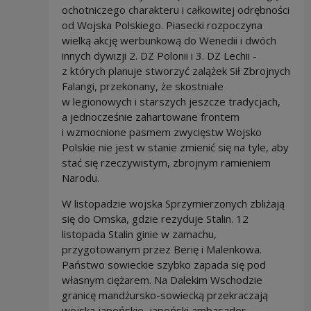
ochotniczego charakteru i całkowitej odrębności
od Wojska Polskiego. Piasecki rozpoczyna
wielką akcję werbunkową do Wenedii i dwóch
innych dywizji 2. DZ Polonii i 3. DZ Lechii -
z których planuje stworzyć zalążek Sił Zbrojnych
Falangi, przekonany, że skostniałe
w legionowych i starszych jeszcze tradycjach,
a jednocześnie zahartowane frontem
i wzmocnione pasmem zwycięstw Wojsko
Polskie nie jest w stanie zmienić się na tyle, aby
stać się rzeczywistym, zbrojnym ramieniem
Narodu.
W listopadzie wojska Sprzymierzonych zbliżają
się do Omska, gdzie rezyduje Stalin. 12
listopada Stalin ginie w zamachu,
przygotowanym przez Berię i Malenkowa.
Państwo sowieckie szybko zapada się pod
własnym ciężarem. Na Dalekim Wschodzie
granicę mandżursko-sowiecką przekraczają
wojska japońskie, japoński ambasador