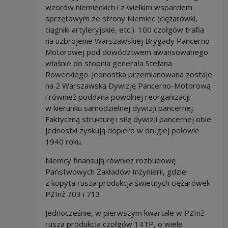
wzorów niemieckich i z wielkim wsparciem
sprzętowym ze strony Niemiec (ciężarówki,
ciągniki artyleryjskie, etc.). 100 czołgów trafia
na uzbrojenie Warszawskiej Brygady Pancerno-
Motorowej pod dowództwem awansowanego
właśnie do stopnia generała Stefana
Roweckiego. Jednostka przemianowana zostaje
na 2 Warszawską Dywizję Pancerno-Motorową
i również poddana powolnej reorganizacji
w kierunku samodzielnej dywizji pancernej.
Faktyczną strukturę i siłę dywizji pancernej obie
jednostki zyskują dopiero w drugiej połowie
1940 roku.
Niemcy finansują również rozbudowę
Państwowych Zakładów Inżynierii, gdzie
z kopyta rusza produkcja świetnych ciężarówek
PZInż 703 i 713.
Jednocześnie, w pierwszym kwartale w PZInż
rusza produkcja czołgów 14TP, o wiele