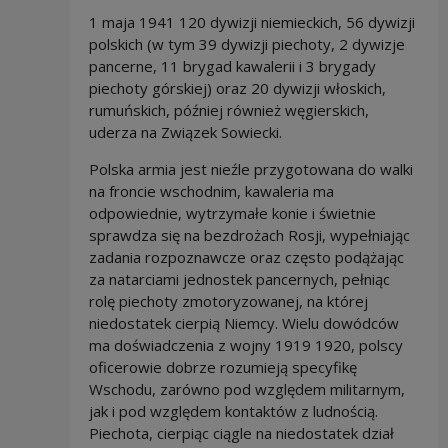
1 maja 1941 120 dywizji niemieckich, 56 dywizji
polskich (w tym 39 dywizji piechoty, 2 dywizje
pancerne, 11 brygad kawalerii i 3 brygady
piechoty górskiej) oraz 20 dywizji włoskich,
rumuńskich, później również węgierskich,
uderza na Związek Sowiecki.
Polska armia jest nieźle przygotowana do walki
na froncie wschodnim, kawaleria ma
odpowiednie, wytrzymałe konie i świetnie
sprawdza się na bezdrożach Rosji, wypełniając
zadania rozpoznawcze oraz często podążając
za natarciami jednostek pancernych, pełniąc
rolę piechoty zmotoryzowanej, na której
niedostatek cierpią Niemcy. Wielu dowódców
ma doświadczenia z wojny 1919 1920, polscy
oficerowie dobrze rozumieją specyfikę
Wschodu, zarówno pod względem militarnym,
jak i pod względem kontaktów z ludnością.
Piechota, cierpiąc ciągle na niedostatek dział