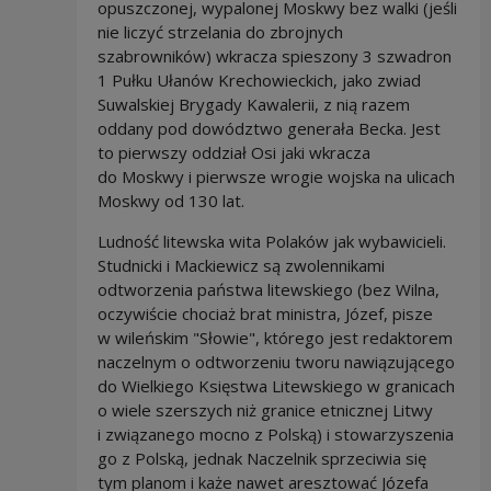
opuszczonej, wypalonej Moskwy bez walki (jeśli
nie liczyć strzelania do zbrojnych
szabrowników) wkracza spieszony 3 szwadron
1 Pułku Ułanów Krechowieckich, jako zwiad
Suwalskiej Brygady Kawalerii, z nią razem
oddany pod dowództwo generała Becka. Jest
to pierwszy oddział Osi jaki wkracza
do Moskwy i pierwsze wrogie wojska na ulicach
Moskwy od 130 lat.
Ludność litewska wita Polaków jak wybawicieli.
Studnicki i Mackiewicz są zwolennikami
odtworzenia państwa litewskiego (bez Wilna,
oczywiście chociaż brat ministra, Józef, pisze
w wileńskim "Słowie", którego jest redaktorem
naczelnym o odtworzeniu tworu nawiązującego
do Wielkiego Księstwa Litewskiego w granicach
o wiele szerszych niż granice etnicznej Litwy
i związanego mocno z Polską) i stowarzyszenia
go z Polską, jednak Naczelnik sprzeciwia się
tym planom i każe nawet aresztować Józefa