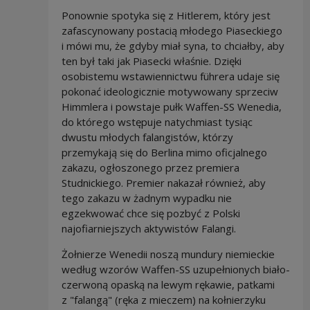
Ponownie spotyka się z Hitlerem, który jest
zafascynowany postacią młodego Piaseckiego
i mówi mu, że gdyby miał syna, to chciałby, aby
ten był taki jak Piasecki właśnie. Dzięki
osobistemu wstawiennictwu führera udaje się
pokonać ideologicznie motywowany sprzeciw
Himmlera i powstaje pułk Waffen-SS Wenedia,
do którego wstępuje natychmiast tysiąc
dwustu młodych falangistów, którzy
przemykają się do Berlina mimo oficjalnego
zakazu, ogłoszonego przez premiera
Studnickiego. Premier nakazał również, aby
tego zakazu w żadnym wypadku nie
egzekwować chce się pozbyć z Polski
najofiarniejszych aktywistów Falangi.
Żołnierze Wenedii noszą mundury niemieckie
według wzorów Waffen-SS uzupełnionych biało-
czerwoną opaską na lewym rękawie, patkami
z "falangą" (ręka z mieczem) na kołnierzyku