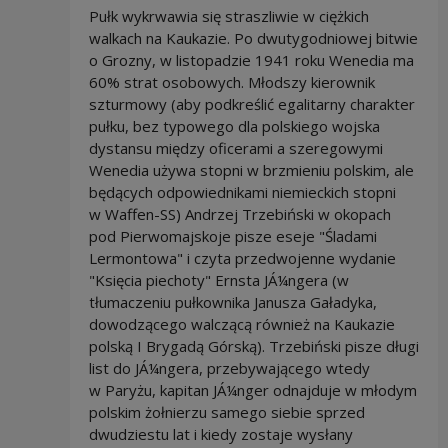
Pułk wykrwawia się straszliwie w ciężkich
walkach na Kaukazie. Po dwutygodniowej bitwie
o Grozny, w listopadzie 1941 roku Wenedia ma
60% strat osobowych. Młodszy kierownik
szturmowy (aby podkreślić egalitarny charakter
pułku, bez typowego dla polskiego wojska
dystansu między oficerami a szeregowymi
Wenedia używa stopni w brzmieniu polskim, ale
będących odpowiednikami niemieckich stopni
w Waffen-SS) Andrzej Trzebiński w okopach
pod Pierwomajskoje pisze eseje "Śladami
Lermontowa" i czyta przedwojenne wydanie
"Księcia piechoty" Ernsta JÁ¼ngera (w
tłumaczeniu pułkownika Janusza Gaładyka,
dowodzącego walczącą również na Kaukazie
polską I Brygadą Górską). Trzebiński pisze długi
list do JÁ¼ngera, przebywającego wtedy
w Paryżu, kapitan JÁ¼nger odnajduje w młodym
polskim żołnierzu samego siebie sprzed
dwudziestu lat i kiedy zostaje wysłany