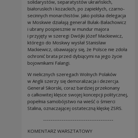
solidarystów, separatystów ukraińskich,
białoruskich i kozackich, po zapiekłych, czarno-
secinnych monarchistów. Jako polska delegacja
w Moskwie działają generał Bułak-Bałachowicz
i ubrany pospiesznie w mundur majora
i przyjęty w szeregi Dwójki Józef Mackiewicz,
którego do Moskwy wysłał Stanisław
Mackiewicz, obawiający się, że Polsce nie zdoła
ochronić brata przed dybiącymi na jego życie
bojownikami Falangi.
W nielicznych szeregach Wolnych Polaków
w Anglii szerzy się demoralizacja i dezercja.
Generał Sikorski, coraz bardziej przekonany
o całkowitej klęsce swojej koncepcji politycznej,
popełnia samobójstwo na wieść o śmierci
Stalina, oznaczającej ostateczną klęskę ZSRS.
--------------------------------------
KOMENTARZ WARSZTATOWY