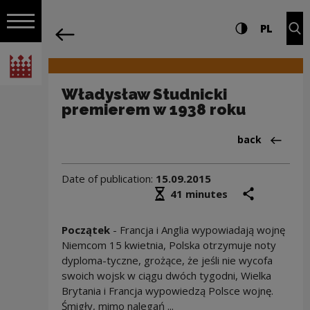
on the entire
Władysław Studnicki premierem w 1938
Settings and search
High contrast
CHANG
Exp
PL
Navigation
back
Open navigation
National Centre for Culture Poland
Władysław Studnicki
premierem w 1938 roku
Back to:Włady
back
Date of publication:
15.09.2015
Średni czas czytania
share
prin
41 minutes
Początek
- Francja i Anglia wypowiadają wojnę
Niemcom 15 kwietnia, Polska otrzymuje noty
dyploma-tyczne, grożące, że jeśli nie wycofa
swoich wojsk w ciągu dwóch tygodni, Wielka
Brytania i Francja wypowiedzą Polsce wojnę.
Śmigły, mimo nalegań ...