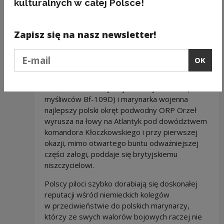
W maju 1940 roku Niemcy i Włochy
kulturalnych w całej Polsce!
wypowiadają wojnę Francji i uderzają na Belgię
i Holandię, obchodząc od północy Linię
Maginota. Polskie wojska lądowe nie biorą
Zapisz się na nasz newsletter!
udziału w inwazji z wyjątkiem pułku Wenedia,
Podaj e-mail
który przechodzi we Francji swój chrzest
OK
bojowy. Do wojny przeciwko Francji i Wielkiej
Brytanii włącza się za to polskie lotnictwo,
w liczbie sześciu dywizjonów myśliwskich (120
myśliwców Bf-109D) i marynarka wojenna
najlepszy polski okręt podwodny ORP Orzeł
wyrusza na łowy na Atlantyk pod dowództwem
komandora Kłoczkowskiego i przy pierwszej
okazji, mimo otwartego buntu odważniejszej
części załogi, poddaje się brytyjskiemu
niszczycielowi.
Polscy piloci szybko dorabiają się doskonałej
reputacji wśród niemieckich kolegów
w przeciwieństwie do polskich marynarzy,
którzy ze swych walorów bojowych raczej nie