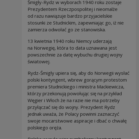
Śmigły-Rydz w wyborach 1940 roku zostaje
Prezydentem Rzeczpospolitej i nieomalże
od razu nawiązuje bardzo przyjacielskie
stosunki ze Studnickim, zapewniając go, iż nie
zamierza odwołać go ze stanowiska.
13 kwietnia 1940 roku Niemcy uderzają
na Norwegię, która to data uznawana jest
powszechnie za datę wybuchu drugiej wojny
światowej.
Rydz-Śmigły upiera się, aby do Norwegii wysłać
polski kontyngent, wbrew gorącym protestom
premiera Studnickiego i ministra Mackiewicza,
którzy przekonują powołując się na przykład
Węgier i Włoch że na razie nie ma potrzeby
przyłączać się do wojny. Prezydent Rydz
jednak uważa, że Polacy powinni zaznaczyć
swoje mocarstwowe aspiracje i dbać o chwałę
polskiego oręża.