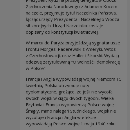
Prezydent Rydz na prośbę delegatów Obozu
Zjednoczenia Narodowego z Adamem Kocem
na czele, przyjmuje tytuł Naczelnika Państwa,
łącząc urzędy Prezydenta i Naczelnego Wodza
sił zbrojnych. Urząd Naczelnika zostaje
dopisany do konstytucji kwietniowej.
W marcu do Paryża przyjeżdżają sygnatariusze
Frontu Morges: Paderewski z Ameryki, Witos
z Czechosłowacji, oraz Haller i Sikorski. Wydają
odezwę zatytułowaną "O wolność i demokrację
w Polsce".
Francja i Anglia wypowiadają wojnę Niemcom 15
kwietnia, Polska otrzymuje noty
dyplomatyczne, grożące, że jeśli nie wycofa
swoich wojsk w ciągu dwóch tygodni, Wielka
Brytania i Francja wypowiedzą Polsce wojnę.
Śmigły, mimo nalegań Studnickiego, wojsk nie
wycofuje i Francja i Anglia w efekcie
wypowiadają Polsce wojnę 1 maja 1940 roku.