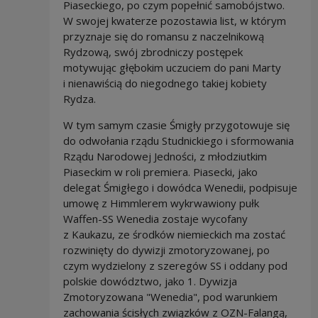
Piaseckiego, po czym popełnić samobójstwo.
W swojej kwaterze pozostawia list, w którym
przyznaje się do romansu z naczelnikową
Rydzową, swój zbrodniczy postępek
motywując głębokim uczuciem do pani Marty
i nienawiścią do niegodnego takiej kobiety
Rydza.
W tym samym czasie Śmigły przygotowuje się
do odwołania rządu Studnickiego i sformowania
Rządu Narodowej Jedności, z młodziutkim
Piaseckim w roli premiera. Piasecki, jako
delegat Śmigłego i dowódca Wenedii, podpisuje
umowę z Himmlerem wykrwawiony pułk
Waffen-SS Wenedia zostaje wycofany
z Kaukazu, ze środków niemieckich ma zostać
rozwinięty do dywizji zmotoryzowanej, po
czym wydzielony z szeregów SS i oddany pod
polskie dowództwo, jako 1. Dywizja
Zmotoryzowana "Wenedia", pod warunkiem
zachowania ścisłych związków z OZN-Falangą,