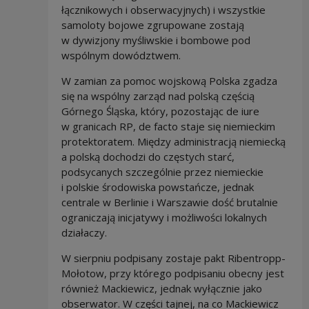
łącznikowych i obserwacyjnych) i wszystkie
samoloty bojowe zgrupowane zostają
w dywizjony myśliwskie i bombowe pod
wspólnym dowództwem.
W zamian za pomoc wojskową Polska zgadza
się na wspólny zarząd nad polską częścią
Górnego Śląska, który, pozostając de iure
w granicach RP, de facto staje się niemieckim
protektoratem. Między administracją niemiecką
a polską dochodzi do częstych starć,
podsycanych szczególnie przez niemieckie
i polskie środowiska powstańcze, jednak
centrale w Berlinie i Warszawie dość brutalnie
ograniczają inicjatywy i możliwości lokalnych
działaczy.
W sierpniu podpisany zostaje pakt Ribentropp-
Mołotow, przy którego podpisaniu obecny jest
również Mackiewicz, jednak wyłącznie jako
obserwator. W części tajnej, na co Mackiewicz