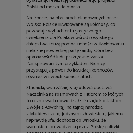
ogłaszając realizację odwiecznego projektu
Polski od morza do morza.
Na froncie, na obszarach okupowanych przez
Wojsko Polskie likwidowane są kołchozy, co
powoduje wybuch entuzjastycznego
uwielbienia dla Polaków wśród rosyjskiego
chłopstwa i dużą pomoc ludności w likwidowaniu
nielicznej sowieckiej partyzantki, która bez
oparcia wśród ludu praktycznie zanika
Zainspirowani tym przykładem Niemcy
przystępują powoli do likwidacji kołchozów
również w swoich komisariatach.
Studnicki, wstrząśnięty ugodową postawą
Naczelnika na rozmowach z Hitlerem (o których
to rozmowach dowiedział się dzięki kontaktom
Dwójki z Abwehrą), na tajnej naradzie
z Mackiewiczem, jedynym człowiekiem, jakiemu
naprawdę ufa, dochodzi do wniosku, że
warunkiem prowadzenia przez Polskę polityki