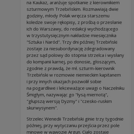
na Kaukaz, aranżuje spotkanie z kierownikiem
szturmowym Trzebińskim. Rozmawiają dwie
godziny, młody Polak wręcza starszemu
koledze swoje rękopisy, z prośbą o przesłanie
ich do Warszawy, do redakcji wychodzącego
w trzystutysięcznym nakładzie miesięcznika
"Sztuka i Naród". Trzy dni później Trzebiński
zostaje za niesubordynację zdegradowany
przez sąd polowy do stopnia strzelca i wysłany
do kompanii karnej, po donosie, głoszącym,
zgodnie z prawdą, że mł. szturm-kierownik
Trzebiński w rozmowie niemieckim kapitanem
i przy innych okazjach pozwolił sobie
na pogardliwe i lekceważące uwagi o Naczelniku
Śmigłym, nazywając go "łysą miernotą",
"głupszą wersją Dyzmy" i "czesko-ruskim
skurwysynem".
Strzelec Wenedii Trzebiński ginie trzy tygodnie
później, przy wytyczaniu przejścia przez pole
minowe w wąwozie Argun. Ciało zostaje