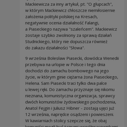
Mackiewicza za inny artykuł, pt. "O głupcach",
w którym Mackiewicz chłoszcze niemiłosiernie
założenia polityki polskiej na Kresach,
negatywnie ocenia działalność Falangi,
a Piaseckiego nazywa "szaleńcem". Mackiewicz
zostaje szybko zwolniony za sprawą działań
Studnickiego, który nie dopuszcza również
do zakazu działalności "Słowa".
9 września Bolesław Piasecki, dowódca Wenedii
przebywa na urlopie w Polsce i tego dnia
dochodzi do zamachu bombowego na jego
życie, w którym ginie ciężarna żona Piaseckiego,
Helena. Sam Piasecki traci tylko dwa palce
u lewej ręki. Do zamachu przyznaje się nikomu
nieznana, komunistyczna organizacja, sprawcy
dwóch komunistów żydowskiego pochodzenia,
Anatol Fejgin i Juliusz Hibner - zostają ujęci już
12 września, naprędce osądzeni i powieszeni.
W kawiarniach stolicy szepcze się, że obaj
komuniści mogli być tajnymi współpracownikami