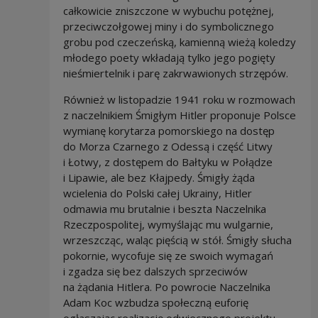
całkowicie zniszczone w wybuchu potężnej,
przeciwczołgowej miny i do symbolicznego
grobu pod czeczeńską, kamienną wieżą koledzy
młodego poety wkładają tylko jego pogięty
nieśmiertelnik i parę zakrwawionych strzępów.
Również w listopadzie 1941 roku w rozmowach
z naczelnikiem Śmigłym Hitler proponuje Polsce
wymianę korytarza pomorskiego na dostęp
do Morza Czarnego z Odessą i część Litwy
i Łotwy, z dostępem do Bałtyku w Połądze
i Lipawie, ale bez Kłajpedy. Śmigły żąda
wcielenia do Polski całej Ukrainy, Hitler
odmawia mu brutalnie i beszta Naczelnika
Rzeczpospolitej, wymyślając mu wulgarnie,
wrzeszcząc, waląc pięścią w stół. Śmigły słucha
pokornie, wycofuje się ze swoich wymagań
i zgadza się bez dalszych sprzeciwów
na żądania Hitlera. Po powrocie Naczelnika
Adam Koc wzbudza społeczną euforię