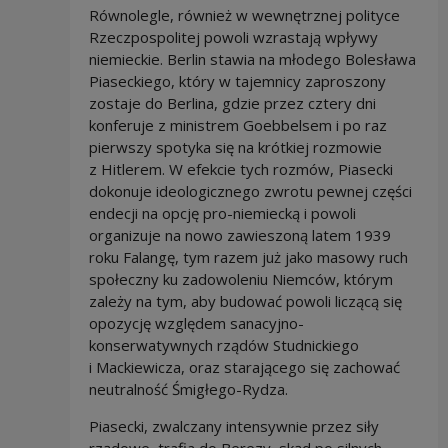
Równolegle, również w wewnętrznej polityce
Rzeczpospolitej powoli wzrastają wpływy
niemieckie. Berlin stawia na młodego Bolesława
Piaseckiego, który w tajemnicy zaproszony
zostaje do Berlina, gdzie przez cztery dni
konferuje z ministrem Goebbelsem i po raz
pierwszy spotyka się na krótkiej rozmowie
z Hitlerem. W efekcie tych rozmów, Piasecki
dokonuje ideologicznego zwrotu pewnej części
endecji na opcję pro-niemiecką i powoli
organizuje na nowo zawieszoną latem 1939
roku Falangę, tym razem już jako masowy ruch
społeczny ku zadowoleniu Niemców, którym
zależy na tym, aby budować powoli liczącą się
opozycję względem sanacyjno-
konserwatywnych rządów Studnickiego
i Mackiewicza, oraz starającego się zachować
neutralność Śmigłego-Rydza.
Piasecki, zwalczany intensywnie przez siły