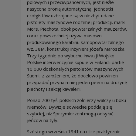
polowych i przeciwpancernych, jest nieźle
nasycona bronią automatyczną, jednostki
czołgistów uzbrojone są w niezbyt udane
pistolety maszynowe rodzimej produkcji, marki
Mors. Piechota, obok powtarzalnych mauzerów,
coraz powszechniej używa masowo
produkowanego karabinu samopowtarzalnego
wz. 38M, konstrukcji inżyniera Józefa Maroszka.
Trzy tygodnie po wybuchu inwazji Wojsko
Polskie interwencyjnie kupuje w Finlandii partię
10 000 doskonałych pistoletów maszynowych
Suomi, z założeniem, że docelowo powinien
przypadać przynajmniej jeden peem na drużynę
piechoty i sekcję kawalerii.
Ponad 700 tyś. polskich żołnierzy walczy u boku
Niemców. Dywizje sowieckie poddają się
szybciej, niż Sprzymierzeni mogą odsyłać
jeńców na tyły.
Szóstego września 1941 na ulice praktycznie