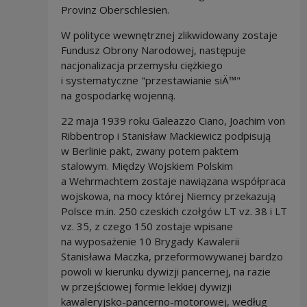
Provinz Oberschlesien.
W polityce wewnętrznej zlikwidowany zostaje
Fundusz Obrony Narodowej, następuje
nacjonalizacja przemysłu ciężkiego
i systematyczne "przestawianie siÄ™"
na gospodarkę wojenną.
22 maja 1939 roku Galeazzo Ciano, Joachim von
Ribbentrop i Stanisław Mackiewicz podpisują
w Berlinie pakt, zwany potem paktem
stalowym. Między Wojskiem Polskim
a Wehrmachtem zostaje nawiązana współpraca
wojskowa, na mocy której Niemcy przekazują
Polsce m.in. 250 czeskich czołgów LT vz. 38 i LT
vz. 35, z czego 150 zostaje wpisane
na wyposażenie 10 Brygady Kawalerii
Stanisława Maczka, przeformowywanej bardzo
powoli w kierunku dywizji pancernej, na razie
w przejściowej formie lekkiej dywizji
kawaleryjsko-pancerno-motorowej, według