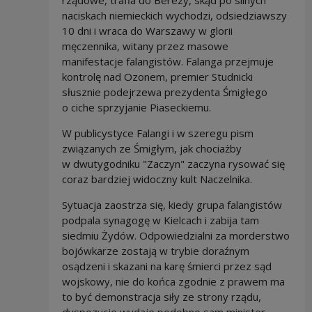
rządowe, trafia do Berezy, skąd po silnych
naciskach niemieckich wychodzi, odsiedziawszy
10 dni i wraca do Warszawy w glorii
męczennika, witany przez masowe
manifestacje falangistów. Falanga przejmuje
kontrolę nad Ozonem, premier Studnicki
słusznie podejrzewa prezydenta Śmigłego
o ciche sprzyjanie Piaseckiemu.
W publicystyce Falangi i w szeregu pism
związanych ze Śmigłym, jak chociażby
w dwutygodniku "Zaczyn" zaczyna rysować się
coraz bardziej widoczny kult Naczelnika.
Sytuacja zaostrza się, kiedy grupa falangistów
podpala synagogę w Kielcach i zabija tam
siedmiu Żydów. Odpowiedzialni za morderstwo
bojówkarze zostają w trybie doraźnym
osądzeni i skazani na karę śmierci przez sąd
wojskowy, nie do końca zgodnie z prawem ma
to być demonstracja siły ze strony rządu,