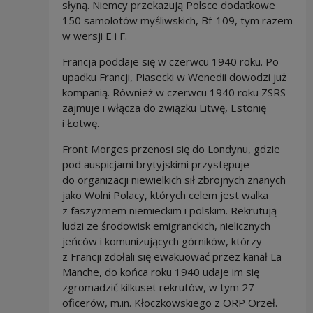
słyną. Niemcy przekazują Polsce dodatkowe
150 samolotów myśliwskich, Bf-109, tym razem
w wersji E i F.
Francja poddaje się w czerwcu 1940 roku. Po
upadku Francji, Piasecki w Wenedii dowodzi już
kompanią. Również w czerwcu 1940 roku ZSRS
zajmuje i włącza do związku Litwę, Estonię
i Łotwę.
Front Morges przenosi się do Londynu, gdzie
pod auspicjami brytyjskimi przystępuje
do organizacji niewielkich sił zbrojnych znanych
jako Wolni Polacy, których celem jest walka
z faszyzmem niemieckim i polskim. Rekrutują
ludzi ze środowisk emigranckich, nielicznych
jeńców i komunizujących górników, którzy
z Francji zdołali się ewakuować przez kanał La
Manche, do końca roku 1940 udaje im się
zgromadzić kilkuset rekrutów, w tym 27
oficerów, m.in. Kłoczkowskiego z ORP Orzeł.