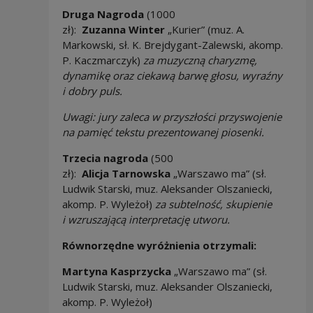
Druga Nagroda
(1000
zł):
Zuzanna Winter
„Kurier” (muz. A.
Markowski, sł. K. Brejdygant-Zalewski, akomp.
P. Kaczmarczyk)
za muzyczną
charyzm
ę
,
dynamik
ę
oraz ciekaw
ą
barw
ę
g
ł
osu, wyra
ź
ny
i dobry puls.
Uwagi: jury zaleca w przysz
ł
o
ś
ci przyswojenie
na pami
ęć
tekstu prezentowanej piosenki.
Trzecia nagroda
(500
zł):
Alicja Tarnowska
„Warszawo ma” (sł.
Ludwik Starski, muz. Aleksander Olszaniecki,
akomp. P. Wyleżoł)
za subtelność
, skupienie
i wzruszaj
ą
c
ą
interpretacj
ę
utworu.
Równorz
ę
dne wyr
ó
ż
nienia otrzymali:
Martyna Kasprzycka
„Warszawo ma” (sł.
Ludwik Starski, muz. Aleksander Olszaniecki,
akomp. P. Wyleżoł)