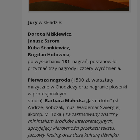
Jury
w składzie:
Dorota Mi
ś
kiewicz,
Janusz Szrom,
Kuba Stankiewicz,
Bogdan Ho
ł
ownia,
po wysłuchaniu
181
nagrań, postanowiło
przyznać trzy nagrody i cztery wyróżnienia.
Pierwsza nagroda
(1500 zł, warsztaty
muzyczne w Chodzieży oraz nagranie piosenki
w profesjonalnym
studiu):
Barbara Ma
ł
ecka
„Jak na lotni” (sł.
Andrzej Sobczak, muz. Waldemar Świergiel,
akomp. M. Tokaj) z
a zastosowany znaczny
minimalizm
ś
rodk
ó
w interpretacyjnych,
sprzyjaj
ą
cy klarowno
ś
ci przekazu tekstu,
jazzowy feeling oraz du
żą
kultur
ę
d
ź
wi
ę
ku.