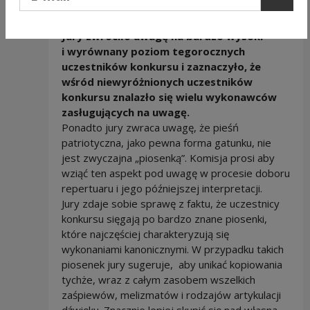
Jury zwróci
ł
o uwag
ę
na bardzo wysoki
i wyr
ó
wnany poziom tegorocznych
uczestnik
ó
w konkursu i zaznaczy
ł
o,
ż
e
w
ś
r
ó
d niewyr
ó
ż
nionych uczestnik
ó
w
konkursu znalaz
ł
o si
ę
wielu wykonawc
ó
w
zas
ł
uguj
ą
cych na uwag
ę
.
Ponadto jury zwraca uwagę, że pieśń
patriotyczna, jako pewna forma gatunku, nie
jest zwyczajna „piosenką”. Komisja prosi aby
wziąć ten aspekt pod uwagę w procesie doboru
repertuaru i jego późniejszej interpretacji.
Jury zdaje sobie sprawę z faktu, że uczestnicy
konkursu sięgają po bardzo znane piosenki,
które najczęściej charakteryzują się
wykonaniami kanonicznymi. W przypadku takich
piosenek jury sugeruje, aby unikać kopiowania
tychże, wraz z całym zasobem wszelkich
zaśpiewów, melizmatów i rodzajów artykulacji
dźwięku. Znacznie lepiej skupić się nad własną,