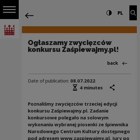
on the entire
Ogłaszamy zwycięzców konkursu Zaśpie
Settings and search
High contrast
CHANG
Exp
PL
Navigation
back
Open navigation
National Centre for Culture Poland
Ogłaszamy zwycięzców
konkursu Zaśpiewajmy.pl!
Back to:Aktua
back
Date of publication:
08.07.2022
Średni czas czytania
share
prin
4 minutes
Poznaliśmy zwycięzców trzeciej edycji
konkursu Zaśpiewajmy.pl. Zadanie
konkursowe polegało na solowym
wykonaniu wybranej piosenki ze śpiewnika
Narodowego Centrum Kultury dostępnego
pod adresem www.zaspiewajmy.pl. Jury po