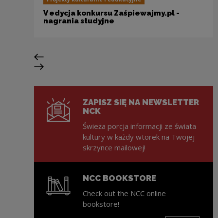
V edycja konkursu Zaśpiewajmy.pl -
nagrania studyjne
Previous slide
Next slide
ZAPISZ SIĘ NA NEWSLETTER
NCK
Świeża porcja informacji ze świata
kultury w każdy wtorek na Twojej
skrzynce mailowej!
NCC BOOKSTORE
Check out the NCC online
bookstore!