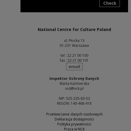
Check
Note, the link will open in a new window
National Centre for Culture Poland
ul. Płocka 13
01-231 Warszawa
tel : 22 21 00 100
fax : 22 21 00 101
send
email
Inspektor Ochrony Danych
Marta Kaźmierska
iod@nck.pl
NIP: 525-235-83-53
REGON: 140-468-418
Przetwarzanie danych osobowych
Deklaracja dostępności
Polityka prywatności
Praca w NCK