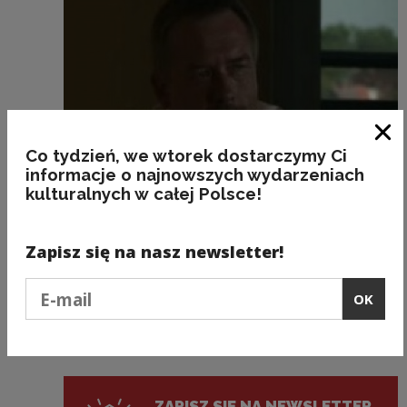
Clo
Co tydzień, we wtorek dostarczymy Ci
informacje o najnowszych wydarzeniach
kulturalnych w całej Polsce!
Projekty kulturalne i edukacyjne
Zapisz się na nasz newsletter!
Wrocławski gawrosz - Jarosław Hyk
Podaj e-mail
OK
Previous slide
Next slide
ZAPISZ SIĘ NA NEWSLETTER