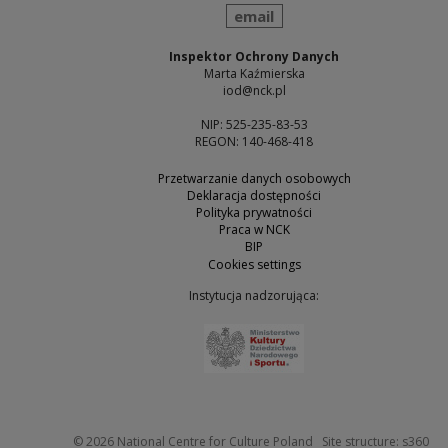
send
email
Inspektor Ochrony Danych
Marta Kaźmierska
iod@nck.pl
NIP: 525-235-83-53
REGON: 140-468-418
Przetwarzanie danych osobowych
Deklaracja dostępności
Polityka prywatności
Praca w NCK
BIP
Cookies settings
Instytucja nadzorująca:
Note, the link will open 
Not
© 2026
National Centre for Culture Poland
Site structure:
s360