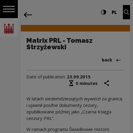
on the entire
Matrix PRL - Tomasz Strzyżewski | Nar
Settings and search
High contrast
CHANG
Exp
PL
Navigation
back
Open navigation
National Centre for Culture Poland
Matrix PRL - Tomasz
Strzyżewski
Back to:Filmy
back
Date of publication:
23.09.2015
Średni czas czytania
share
prin
0 minutes
W latach siedemdziesiątych wywiózł za granicę
i ujawnił poufne dokumenty cezury,
opublikowane później jako „Czarna Księga
cenzury PRL”.
W ramach programu Świadkowie Historii