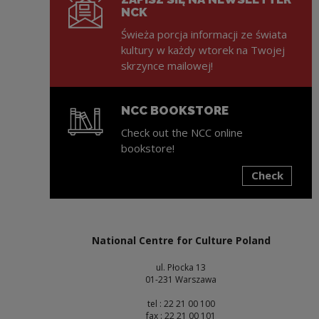
NCK
Świeża porcja informacji ze świata
kultury w każdy wtorek na Twojej
skrzynce mailowej!
NCC BOOKSTORE
Check out the NCC online
bookstore!
Check
Note, the link will open in a new window
National Centre for Culture Poland
ul. Płocka 13
01-231 Warszawa
tel : 22 21 00 100
fax : 22 21 00 101