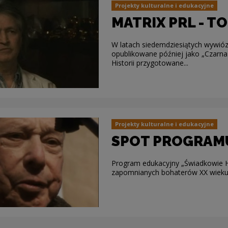
Projekty kulturalne i edukacyjne
MATRIX PRL - 
W latach siedemdziesiątych wywiózł
opublikowane później jako „Czarn
Historii przygotowane...
Projekty kulturalne i edukacyjne
SPOT PROGRAMU
Program edukacyjny „Świadkowie His
zapomnianych bohaterów XX wieku 