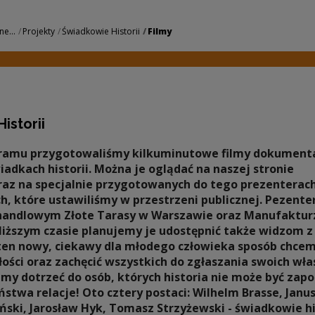
Centrum Kultury
ne...
Projekty
Świadkowie Historii
Filmy
istorii
ramu przygotowaliśmy kilkuminutowe filmy dokument
adkach historii. Można je oglądać na naszej stronie
raz na specjalnie przygotowanych do tego prezenterac
, które ustawiliśmy w przestrzeni publicznej. Pezenter
handlowym Złote Tarasy w Warszawie oraz Manufaktur
bliższym czasie planujemy je udostępnić także widzom 
 ten nowy, ciekawy dla młodego człowieka sposób chce
łości oraz zachęcić wszystkich do zgłaszania swoich wł
my dotrzeć do osób, których historia nie może być zap
twa relacje! Oto cztery postaci: Wilhelm Brasse, Janu
ski, Jarosław Hyk, Tomasz Strzyżewski - świadkowie hi