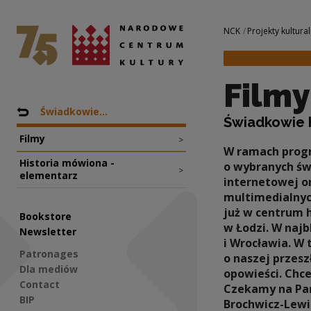
Filmy | Narodowe 
National Centre for Culture Poland
Navigation
NCK
Projekty kultural
Filmy
Nawigacja
Back to: Projekty
Świadkowie...
Świadkowie H
Filmy
>
W ramach prog
Historia mówiona -
o wybranych świ
>
elementarz
internetowej o
multimedialnych
już w centrum 
Bookstore
w Łodzi. W naj
Newsletter
i Wrocławia. W
Patronages
o naszej przesz
Dla mediów
opowieści. Chce
Contact
Czekamy na Pańs
BIP
Brochwicz-Lewiń