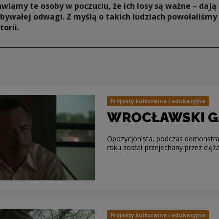
wiamy te osoby w poczuciu, że ich losy są ważne – dają
bywałej odwagi. Z myślą o takich ludziach powołaliśm
orii.
Projekty kulturalne i edukacyjne
WROCŁAWSKI G
Opozycjonista, podczas demonstra
roku został przejechany przez ci
Projekty kulturalne i edukacyjne