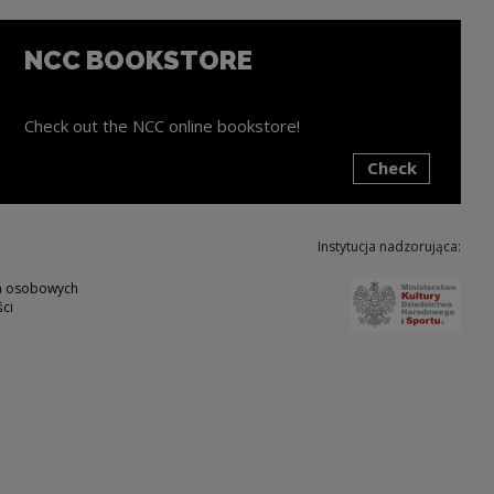
NCC BOOKSTORE
Check out the NCC online bookstore!
Check
ink will open in a new window
Instytucja nadzorująca:
Note,
ch osobowych
ci
w
ote, the link will open in a new window