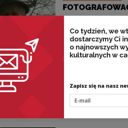
FOTOGRAFOWAĆ 
Przedwojenny fotograf, więzień K
fotograficzną życia obozowego. M
Co tydzień, we w
przygotowane zostały...
dostarczymy Ci i
o najnowszych w
kulturalnych w ca
Projekty kulturalne i edukacyjne
ON BĘDZIE MIA
LEWIŃSKI
Zapisz się na nasz ne
Legendarny powstaniec – dowódca
Podaj e-mail
Mieszkaniec Warszawy.