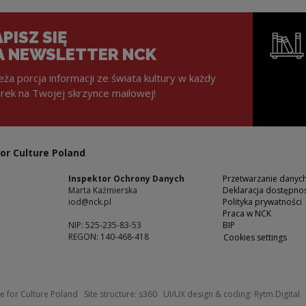
PISZ SIĘ
A NEWSLETTER NCK
eża porcja informacji ze świata kultury w każdy
rek na Twojej skrzynce mailowej!
Note, the l
or Culture Poland
Inspektor Ochrony Danych
Przetwarzanie dany
Marta Kaźmierska
Deklaracja dostępnoś
iod@nck.pl
Polityka prywatności
Praca w NCK
NIP: 525-235-83-53
BIP
REGON: 140-468-418
Cookies settings
ow
Note, the link will open in a new windo
N
e for Culture Poland
Site structure:
s360
UI/UX design & coding:
Rytm.Digital