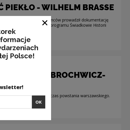
PIEKŁO - WILHELM BRASSE
L Auschwitz - na rozkaz Niemców prowadził dokumentację
ieszka w Żywcu. W ramach programu Świadkowie Historii
Close window
torek
nformacje
ydarzeniach
łej Polsce!
STO - JANUSZ BROCHWICZ-
wsletter!
 obrony pałacu Michla podczas powstania warszawskiego.
OK