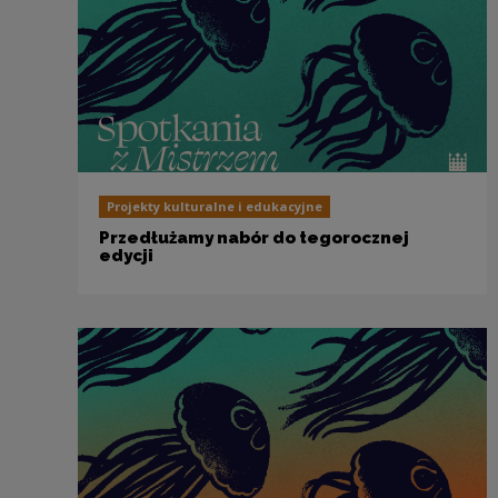
Projekty kulturalne i edukacyjne
Przedłużamy nabór do tegorocznej
edycji