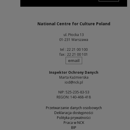
Note, the link will open in a new window
National Centre for Culture Poland
ul. Płocka 13
01-231 Warszawa
tel : 22 21 00 100
fax : 22 21 00 101
send
email
Inspektor Ochrony Danych
Marta Kaźmierska
iod@nck.pl
NIP: 525-235-83-53
REGON: 140-468-418
Przetwarzanie danych osobowych
Deklaracja dostępności
Polityka prywatności
Praca w NCK
BIP