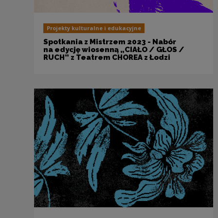
Projekty kulturalne i edukacyjne
Spotkania z Mistrzem 2023 - Nabór
na edycję wiosenną „CIAŁO / GŁOS /
RUCH” z Teatrem CHOREA z Łodzi