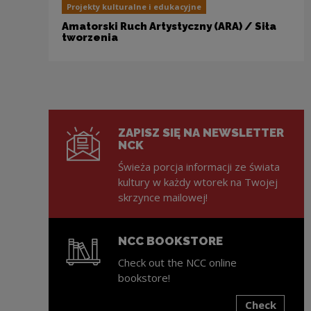
Projekty kulturalne i edukacyjne
Amatorski Ruch Artystyczny (ARA) / Siła
tworzenia
ZAPISZ SIĘ NA NEWSLETTER
NCK
Świeża porcja informacji ze świata
kultury w każdy wtorek na Twojej
skrzynce mailowej!
NCC BOOKSTORE
Check out the NCC online
bookstore!
Check