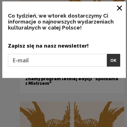
Clo
Co tydzień, we wtorek dostarczymy Ci
informacje o najnowszych wydarzeniach
kulturalnych w całej Polsce!
Zapisz się na nasz newsletter!
Podaj e-mail
OK
Projekty kulturalne i edukacyjne
Znamy program letniej edycji "Spotkania
z Mistrzem"