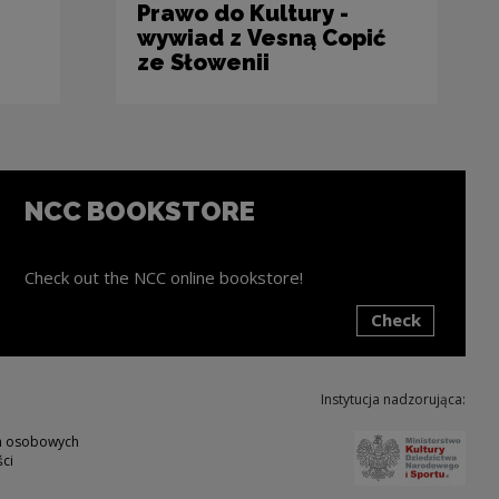
Prawo do Kultury -
wywiad z Vesną Copić
ze Słowenii
NCC BOOKSTORE
Check out the NCC online bookstore!
Check
ink will open in a new window
Instytucja nadzorująca:
Note,
ch osobowych
ci