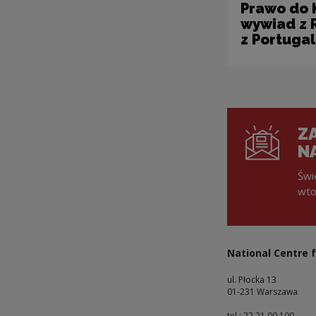
Prawo do K
wywiad z 
z Portugal
ZA
N
Świ
wto
National Centre f
ul. Płocka 13
01-231 Warszawa
tel : 22 21 00 100