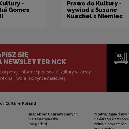
ultury -
Prawo do Kultury -
Rui Gomes
wywiad z Susane
ii
Kuechel z Niemiec
PISZ SIĘ
A NEWSLETTER NCK
eża porcja informacji ze świata kultury w każdy
rek na Twojej skrzynce mailowej!
Note, the l
or Culture Poland
Inspektor Ochrony Danych
Przetwarzanie dany
Marta Kaźmierska
Deklaracja dostępnoś
iod@nck.pl
Polityka prywatności
Praca w NCK