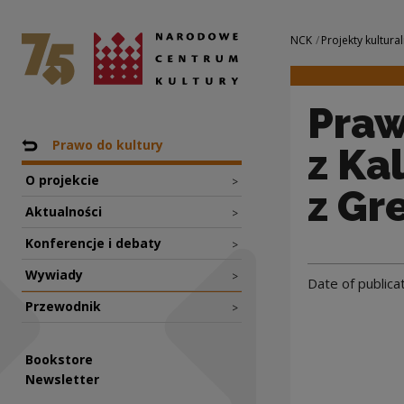
Prawo do Kultury -
National Centre for Culture Poland
Navigation
NCK
Projekty kultural
Praw
Nawigacja
Back to: Projekty
Prawo do kultury
z Ka
O projekcie
>
z Gre
Aktualności
>
Konferencje i debaty
>
Wywiady
>
Date of publica
Przewodnik
>
Bookstore
Newsletter