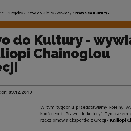
 wywiad z Kalliopi 
ne...
Projekty
Prawo do kultury
Wywiady
Prawo do Kultury -...
o do Kultury - wyw
lliopi Chainoglou
cji
tion:
09.12.2013
W tym tygodniu przedstawiamy kolejny w
konferencji „Prawo do kultury”. Tym razem 
rzecz omawia ekspertka z Grecji -
Kalliopi 