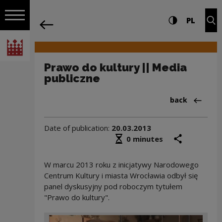
on the entire
Prawo do kultury || Media publiczne |
Settings and search
High contrast
CHANG
Exp
PL
Navigation
back
Open navigation
National Centre for Culture Poland
Prawo do kultury || Media
publiczne
Back to:Aktua
back
Date of publication:
20.03.2013
Średni czas czytania
share
prin
0 minutes
W marcu 2013 roku z inicjatywy Narodowego
Centrum Kultury i miasta Wrocławia odbył się
panel dyskusyjny pod roboczym tytułem
"Prawo do kultury".