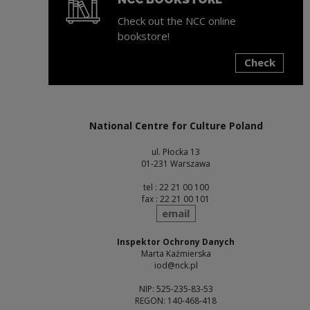
Check out the NCC online
bookstore!
Check
Note, the link will open in a new window
National Centre for Culture Poland
ul. Płocka 13
01-231 Warszawa
tel : 22 21 00 100
fax : 22 21 00 101
send
email
Inspektor Ochrony Danych
Marta Kaźmierska
iod@nck.pl
NIP: 525-235-83-53
REGON: 140-468-418