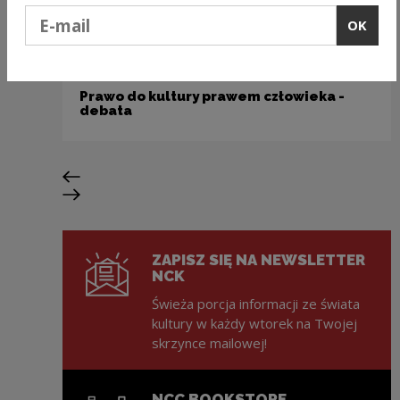
Podaj e-mail
OK
Projekty kulturalne i edukacyjne
Prawo do kultury prawem człowieka -
debata
Previous slide
Next slide
ZAPISZ SIĘ NA NEWSLETTER
NCK
Świeża porcja informacji ze świata
kultury w każdy wtorek na Twojej
skrzynce mailowej!
NCC BOOKSTORE