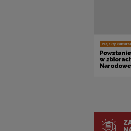
Projekty kultura
Powstanie
w zbiora
Narodow
Pagin
ZA
N