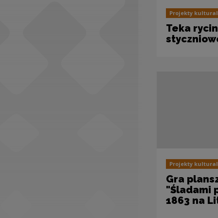
Projekty kultura
Teka ryci
stycznio
Projekty kultura
Gra plans
"Śladami
1863 na Li