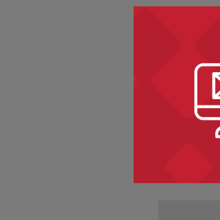
Projekty kultura
Poeci-zesł
Baliński