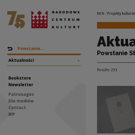
Aktualności | Nar
National Centre for Culture Poland
Navigation
NCK
Projekty kultural
Aktua
Nawigacja
Back to: Projekty
Powstanie...
Powstanie St
Aktualności
>
Results: 253
Bookstore
Newsletter
Patronages
Dla mediów
Contact
BIP
Social Media