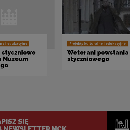
Projekty kulturalne i edukacyjne
lne i edukacyjne
Weterani powstania
 styczniowe
styczniowego
ch Muzeum
ego
PISZ SIĘ
A NEWSLETTER NCK