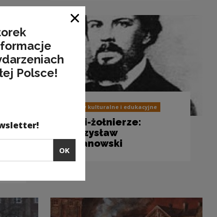
Close window
torek
nformacje
ydarzeniach
łej Polsce!
Projekty kulturalne i edukacyjne
Poeci-żołnierze:
wsletter!
Mieczysław
Romanowski
OK