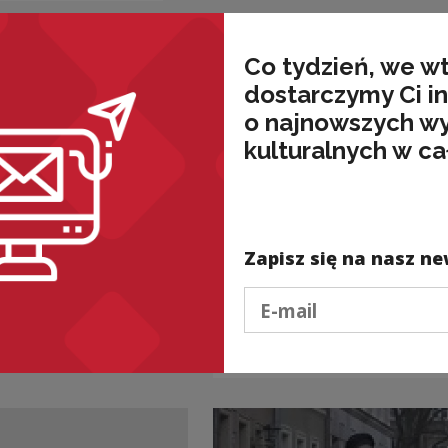
Co tydzień, we w
dostarczymy Ci i
o najnowszych w
kulturalnych w ca
lne i edukacyjne
Projekty kulturalne i edukacyjne
ańcy: Karol
Rajd do Jawora
Zapisz się na nasz ne
Soleckiego – cykliści
znów ruszyli śladami
Podaj e-mail
Dionizego
Czachowskiego