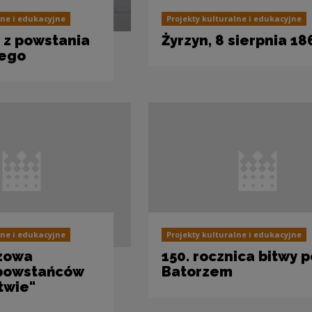
lne i edukacyjne
Projekty kulturalne i edukacyjne
n z powstania
Żyrzyn, 8 sierpnia 18
wego
lne i edukacyjne
Projekty kulturalne i edukacyjne
zowa
150. rocznica bitwy 
 powstańców
Batorzem
twie"