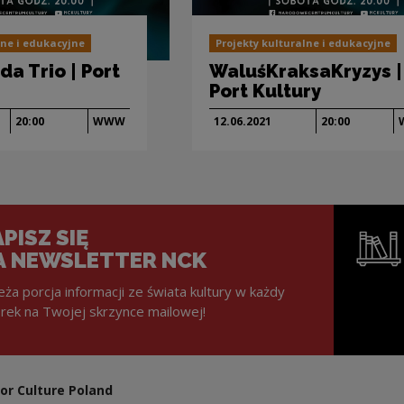
lne i edukacyjne
Projekty kulturalne i edukacyjne
a Trio | Port
WaluśKraksaKryzys |
Port Kultury
20:00
WWW
12.06.
2021
20:00
PISZ SIĘ
A NEWSLETTER NCK
eża porcja informacji ze świata kultury w każdy
rek na Twojej skrzynce mailowej!
Note, the l
or Culture Poland