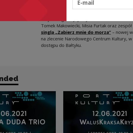
 Kultury
To już druga edycja wydarzenia. W 2020 roku 
Tomek Makowiecki, Misia Furtak oraz zespół 
singla „Zabierz mnie do morza”
– nowej w
na zlecenie Narodowego Centrum Kultury, w 
dostępu do Bałtyku.
nded