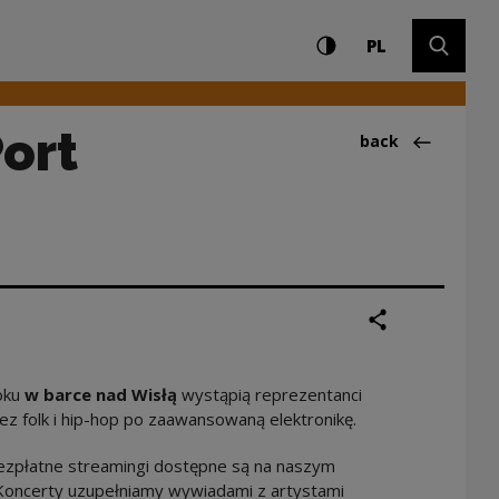
Settings and search
High contrast
CHANGE LAN
Expand 
 Narodowe Centrum K
PL
ort
Back to:Wydarze
back
share
print
oku
w barce nad Wisłą
wystąpią reprezentanci
ez folk i hip-hop po zaawansowaną elektronikę.
Bezpłatne streamingi dostępne są na naszym
 Koncerty uzupełniamy wywiadami z artystami