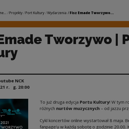
wo | Port Kultury |
ne...
Projekty
Port Kultury
Wydarzenia
Fisz Emade Tworzywo...
 Emade Tworzywo | P
ury
outube NCK
21
r. g.
20:00
To już druga edycja
Portu Kultury
! W tym r
różnych
nurtów muzycznych
– od jazzu prz
Cykl koncertów online wystartował 8 maja. 
fanpage'u w każdą sobotę o godzinie 20.00.