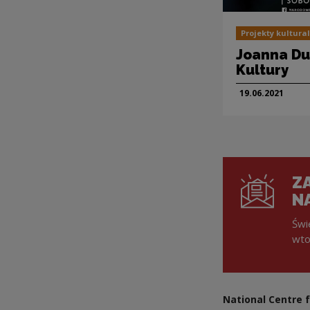
Projekty kultura
Joanna Dud
Kultury
19.06.
2021
ZA
N
Świ
wto
National Centre f