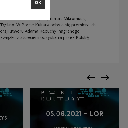
OK
na naszej scenie wystąpili m.in. Mikromusic,
Tęskno. W Porcie Kultury odbyła się premiera ich
ersji utworu Adama Repuchy, nagranego
związku z stuleciem odzyskania przez Polskę
Previous slide
Next slide