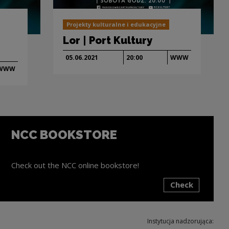
Projekty kulturalne i edukacyjne
Lor | Port Kultury
05.06.
2021
20:00
WWW
WWW
NCC BOOKSTORE
Check out the NCC online bookstore!
Check
ink will open in a new window
Instytucja nadzorująca: