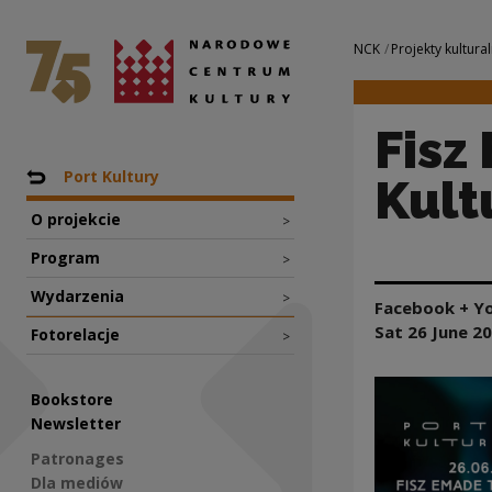
Fisz Emade Tworzy
National Centre for Culture Poland
Navigation
NCK
Projekty kultural
Fisz
Nawigacja
Back to: Projekty
Port Kultury
Kult
O projekcie
>
Program
>
Wydarzenia
>
Facebook + Y
Sat 26 June
20
Fotorelacje
>
Bookstore
Newsletter
Patronages
Dla mediów