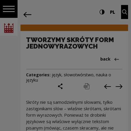
on the entire
TWORZYMY SKRÓTY FORM JEDNOWYRAZO
Settings and search
High contrast
CHANG
Exp
PL
Navigation
back
Open navigation
National Centre for Culture Poland
TWORZYMY SKRÓTY FORM
JEDNOWYRAZOWYCH
Back to:Cieka
back
Categories:
język
,
słowotwórstwo
,
nauka o
języku
share
print
pobierz
Previous c
Next
Skróty nie są samodzielnymi słowami, tylko
zastępnikami słów – właśnie skrótami, skrótami
form wyrazowych. Ponieważ te drobinki
językowe są właściwe wyłącznie tekstom
pisanym (mówiąc, czasem skracamy, ale nie