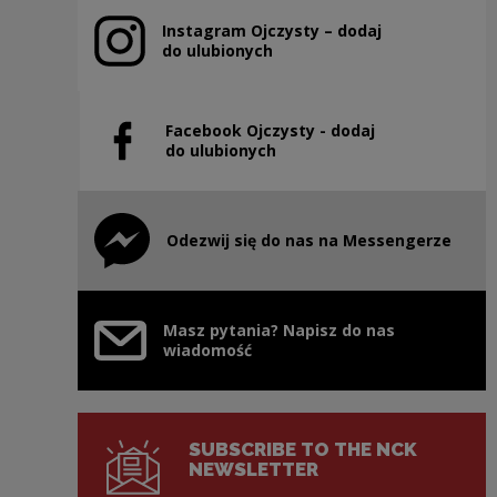
Instagram Ojczysty – dodaj
Note, the link will open in a new window
do ulubionych
Facebook Ojczysty - dodaj
Note, the link will open in a new window
do ulubionych
Odezwij się do nas na Messengerze
Note, the link will open in a new window
Masz pytania? Napisz do nas
wiadomość
SUBSCRIBE TO THE NCK
NEWSLETTER