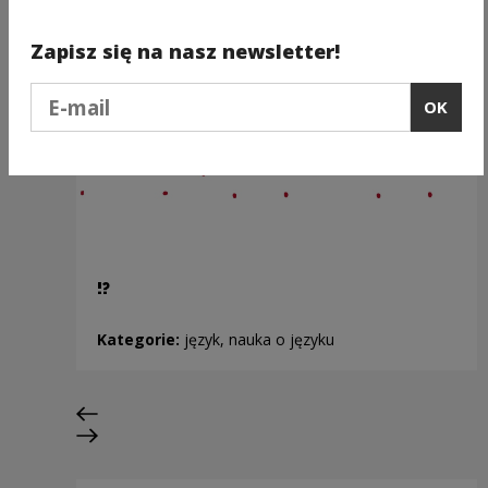
Zapisz się na nasz newsletter!
Podaj e-mail
OK
!?
Kategorie:
język, nauka o języku
Previous slide
Next slide