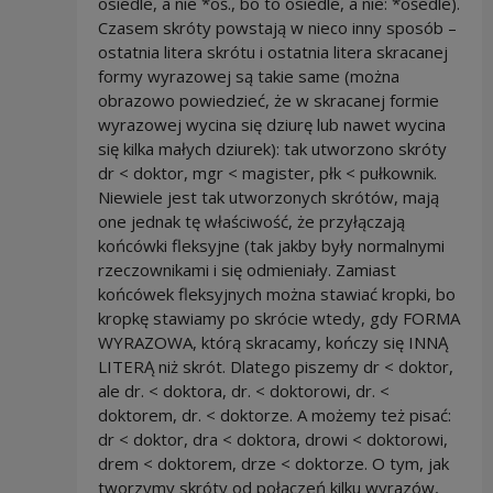
osiedle, a nie *oś., bo to osiedle, a nie: *ośedle).
Czasem skróty powstają w nieco inny sposób –
ostatnia litera skrótu i ostatnia litera skracanej
formy wyrazowej są takie same (można
obrazowo powiedzieć, że w skracanej formie
wyrazowej wycina się dziurę lub nawet wycina
się kilka małych dziurek): tak utworzono skróty
dr < doktor, mgr < magister, płk < pułkownik.
Niewiele jest tak utworzonych skrótów, mają
one jednak tę właściwość, że przyłączają
końcówki fleksyjne (tak jakby były normalnymi
rzeczownikami i się odmieniały. Zamiast
końcówek fleksyjnych można stawiać kropki, bo
kropkę stawiamy po skrócie wtedy, gdy FORMA
WYRAZOWA, którą skracamy, kończy się INNĄ
LITERĄ niż skrót. Dlatego piszemy dr < doktor,
ale dr. < doktora, dr. < doktorowi, dr. <
doktorem, dr. < doktorze. A możemy też pisać:
dr < doktor, dra < doktora, drowi < doktorowi,
drem < doktorem, drze < doktorze. O tym, jak
tworzymy skróty od połączeń kilku wyrazów,