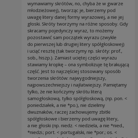
wymawiamy skrótów, no, chyba że w gwarze
młodzieżowej), tworząc je, bierzemy pod
uwagę litery danej formy wyrazowej, a nie jej
głoski. Skróty tworzymy na różne sposoby. Gdy
skracamy pojedynczy wyraz, to możemy
pozostawić sam początek wyrazu (zwykle
do pierwszej lub drugiej litery spółgłoskowej)
i uciąć resztę (tak tworzymy np. skróty: prof.,
sob., hiszp.). Zamiast uciętej części wyrazu
stawiamy kropkę – ona symbolizuje tę brakującą
część. Jest to najczęściej stosowany sposób
tworzenia skrótów: najwygodniejszy,
najpowszechniejszy i najłatwiejszy. Pamiętamy
tylko, że nie kończymy skrótu literą
samogłoskową, tylko spółgłoskową, (np. pon. <
poniedziałek, a nie *po.), nie dzielimy
dwuznaków, raczej zachowujemy zbitki
spółgłoskowe i bierzemy pod uwagę litery,
a nie głoski (np. niedz. < niedziela, a nie *nied.,
*niedzi.; port. < portugalski, nie *por.; os. <