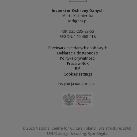
Inspektor Ochrony Danych
Marta Kaźmierska
iod@nck.pl
NIP: 525-235-83-53
REGON: 140-468-418
Przetwarzanie danych osobowych
Deklaracja dostępności
Polityka prywatności
Praca w NCK
BIP
Cookies settings
Instytucja nadzorująca:
Note, the link will open 
Not
© 2026
National Centre for Culture Poland
Site structure:
s360
Note, the link w
UI/UX design & coding:
Rytm.Digital