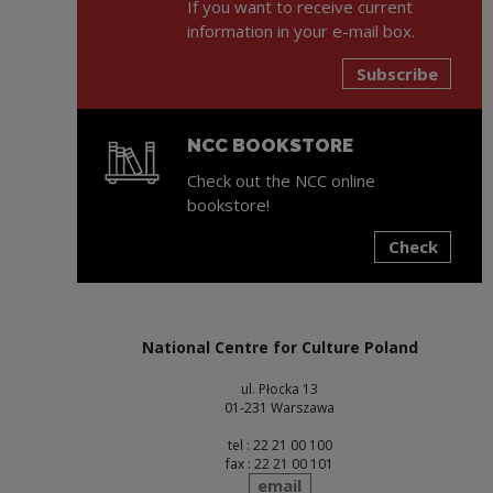
If you want to receive current
information in your e-mail box.
Subscribe
NCC BOOKSTORE
Check out the NCC online
bookstore!
Check
Note, the link will open in a new window
National Centre for Culture Poland
ul. Płocka 13
01-231 Warszawa
tel : 22 21 00 100
fax : 22 21 00 101
send
email