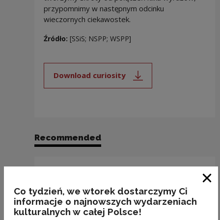
przypomnimy w następnym odcinku
wieczornych ciekawostek.
Źródło:
[SSiS; NSPP; WSPP]
Download curiosity
Note, the link will open in a new
Recommended
Clo
Co tydzień, we wtorek dostarczymy Ci
informacje o najnowszych wydarzeniach
kulturalnych w całej Polsce!