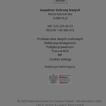
email
Inspektor Ochrony Danych
Marta Kaźmierska
iod@nck.pl
NIP: 525-235-83-53
REGON: 140-468-418
Przetwarzanie danych osobowych
Deklaracja dostępności
Polityka prywatności
Praca w NCK
BIP
Cookies settings
Instytucja nadzorująca:
Note, the link will open 
Not
© 2026
National Centre for Culture Poland
Site structure:
s360
Note, the link w
UI/UX design & coding:
Rytm.Digital