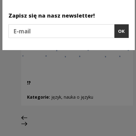
Zapisz się na nasz newsletter!
Podaj e-mail
OK
!?
Kategorie:
język, nauka o języku
Previous slide
Next slide