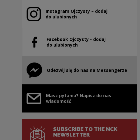
Instagram Ojczysty – dodaj
Note, the link will open in a new window
do ulubionych
Facebook Ojczysty - dodaj
Note, the link will open in a new window
do ulubionych
Odezwij się do nas na Messengerze
Note, the link will open in a new window
Masz pytania? Napisz do nas
wiadomość
SUBSCRIBE TO THE NCK
NEWSLETTER