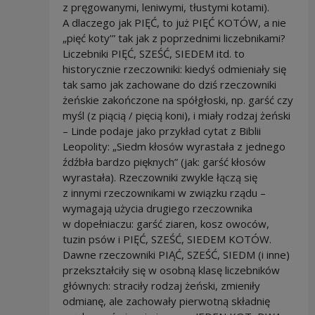
z pręgowanymi, leniwymi, tłustymi kotami).
A dlaczego jak PIĘĆ, to już PIĘĆ KOTÓW, a nie
„pięć koty’” tak jak z poprzednimi liczebnikami?
Liczebniki PIĘĆ, SZEŚĆ, SIEDEM itd. to
historycznie rzeczowniki: kiedyś odmieniały się
tak samo jak zachowane do dziś rzeczowniki
żeńskie zakończone na spółgłoski, np. garść czy
myśl (z piącią / pięcią koni), i miały rodzaj żeński
– Linde podaje jako przykład cytat z Biblii
Leopolity: „Siedm kłosów wyrastała z jednego
źdźbła bardzo pięknych” (jak: garść kłosów
wyrastała). Rzeczowniki zwykle łączą się
z innymi rzeczownikami w związku rządu –
wymagają użycia drugiego rzeczownika
w dopełniaczu: garść ziaren, kosz owoców,
tuzin psów i PIĘĆ, SZEŚĆ, SIEDEM KOTÓW.
Dawne rzeczowniki PIĄĆ, SZEŚĆ, SIEDM (i inne)
przekształciły się w osobną klasę liczebników
głównych: straciły rodzaj żeński, zmieniły
odmianę, ale zachowały pierwotną składnię