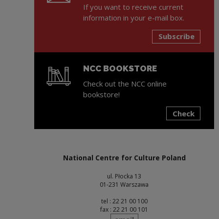
If you want to receive current
information in your e-mail box.
Subscribe
NCC BOOKSTORE
Check out the NCC online
bookstore!
Check
Note, the link will open in a new window
National Centre for Culture Poland
ul. Płocka 13
01-231 Warszawa
tel : 22 21 00 100
fax : 22 21 00 101
send