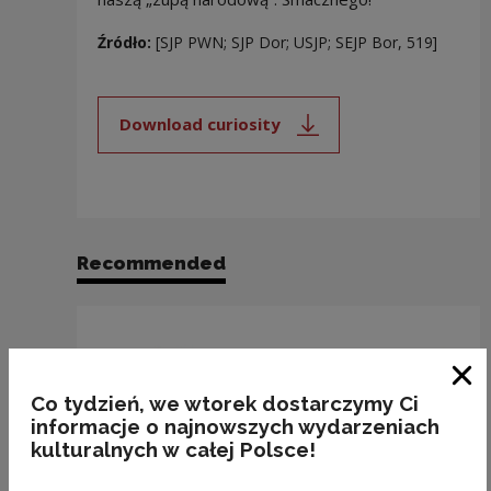
Źródło:
[SJP PWN; SJP Dor; USJP; SEJP Bor, 519]
Download curiosity
Note, the link will open in a new
Recommended
Clo
Co tydzień, we wtorek dostarczymy Ci
informacje o najnowszych wydarzeniach
kulturalnych w całej Polsce!