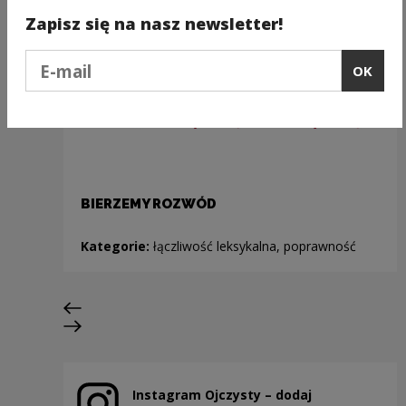
Zapisz się na nasz newsletter!
Podaj e-mail
OK
BIERZEMY ROZWÓD
Kategorie:
łączliwość leksykalna, poprawność
Previous slide
Next slide
Instagram Ojczysty – dodaj