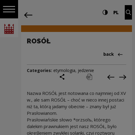
on the entire
ROSÓŁ | Narodowe Centrum Kultury
Settings and search
High contrast
CHANG
Exp
PL
Navigation
back
Open navigation
National Centre for Culture Poland
ROSÓŁ
Back to:Cieka
back
Categories:
etymologia
,
jedzenie
share
print
pobierz
Previous c
Next
Nazwa ROSÓŁ jest notowana co najmniej od XV
w., ale sam ROSÓŁ – choć w nieco innej postaci
niż ta, którą jadamy obecnie – znany był już
Prasłowianom.
Prasłowiańskie słowo *orzsolъ, którego
dalekim prawnukiem jest nasz ROSÓŁ, było
określeniem zwykłej solanki, czyi roztworu