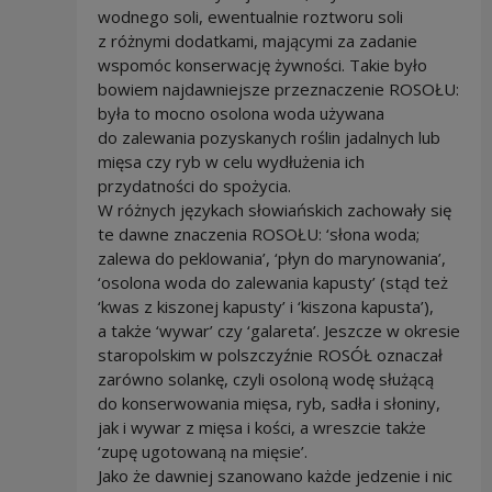
wodnego soli, ewentualnie roztworu soli
z różnymi dodatkami, mającymi za zadanie
wspomóc konserwację żywności. Takie było
bowiem najdawniejsze przeznaczenie ROSOŁU:
była to mocno osolona woda używana
do zalewania pozyskanych roślin jadalnych lub
mięsa czy ryb w celu wydłużenia ich
przydatności do spożycia.
W różnych językach słowiańskich zachowały się
te dawne znaczenia ROSOŁU: ‘słona woda;
zalewa do peklowania’, ‘płyn do marynowania’,
‘osolona woda do zalewania kapusty’ (stąd też
‘kwas z kiszonej kapusty’ i ‘kiszona kapusta’),
a także ‘wywar’ czy ‘galareta’. Jeszcze w okresie
staropolskim w polszczyźnie ROSÓŁ oznaczał
zarówno solankę, czyli osoloną wodę służącą
do konserwowania mięsa, ryb, sadła i słoniny,
jak i wywar z mięsa i kości, a wreszcie także
‘zupę ugotowaną na mięsie’.
Jako że dawniej szanowano każde jedzenie i nic