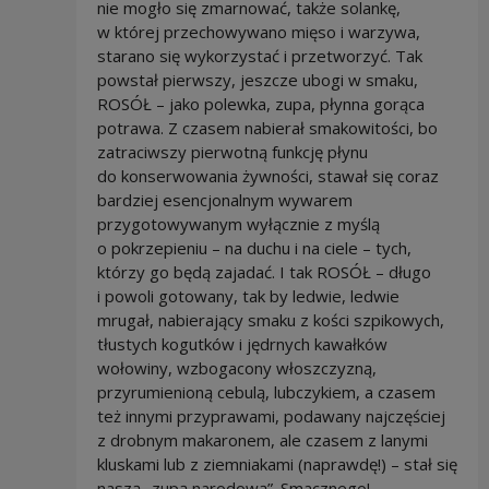
nie mogło się zmarnować, także solankę,
w której przechowywano mięso i warzywa,
starano się wykorzystać i przetworzyć. Tak
powstał pierwszy, jeszcze ubogi w smaku,
ROSÓŁ – jako polewka, zupa, płynna gorąca
potrawa. Z czasem nabierał smakowitości, bo
zatraciwszy pierwotną funkcję płynu
do konserwowania żywności, stawał się coraz
bardziej esencjonalnym wywarem
przygotowywanym wyłącznie z myślą
o pokrzepieniu – na duchu i na ciele – tych,
którzy go będą zajadać. I tak ROSÓŁ – długo
i powoli gotowany, tak by ledwie, ledwie
mrugał, nabierający smaku z kości szpikowych,
tłustych kogutków i jędrnych kawałków
wołowiny, wzbogacony włoszczyzną,
przyrumienioną cebulą, lubczykiem, a czasem
też innymi przyprawami, podawany najczęściej
z drobnym makaronem, ale czasem z lanymi
kluskami lub z ziemniakami (naprawdę!) – stał się
naszą „zupą narodową”. Smacznego!