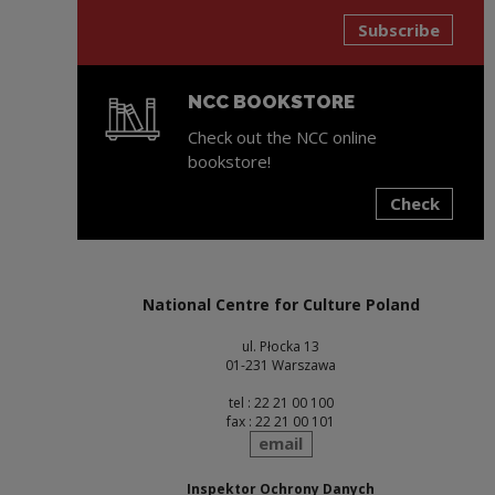
Subscribe
NCC BOOKSTORE
Check out the NCC online
bookstore!
Check
Note, the link will open in a new window
National Centre for Culture Poland
ul. Płocka 13
01-231 Warszawa
tel : 22 21 00 100
fax : 22 21 00 101
send
email
Inspektor Ochrony Danych