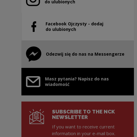
Note, the link will open in a new window
do ulubionych
Facebook Ojczysty - dodaj
Note, the link will open in a new window
do ulubionych
Odezwij się do nas na Messengerze
Note, the link will open in a new window
Masz pytania? Napisz do nas
wiadomość
SUBSCRIBE TO THE NCK
NEWSLETTER
If you want to receive current
information in your e-mail box.