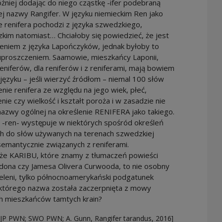
źniej dodając do niego cząstkę -ifer podebraną
iej nazwy Rangifer. W języku niemieckim Ren jako
e renifera pochodzi z języka szwedzkiego,
im natomiast… Chciałoby się powiedzieć, że jest
eniem z języka Lapończyków, jednak byłoby to
uproszczeniem. Saamowie, mieszkańcy Laponii,
reniferów, dla reniferów i z reniferami, mają bowiem
ęzyku – jeśli wierzyć źródłom – niemal 100 słów
enie renifera ze względu na jego wiek, płeć,
ie czy wielkość i kształt poroża i w zasadzie nie
azwy ogólnej na określenie RENIFERA jako takiego.
 -ren- występuje w niektórych spośród określeń
ch do słów używanych na terenach szwedzkiej
 semantycznie związanych z reniferami.
 że KARIBU, które znamy z tłumaczeń powieści
dona czy Jamesa Olivera Curwooda, to nie osobny
eleni, tylko północnoamerykański podgatunek
 którego nazwa została zaczerpnięta z mowy
h mieszkańców tamtych krain?
SJP PWN; SWO PWN; A. Gunn, Rangifer tarandus, 2016]