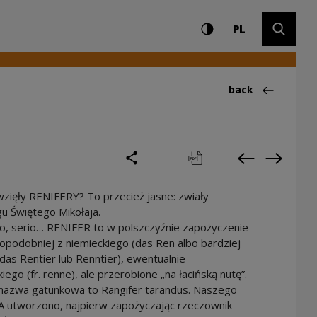
Settings and search
High contrast
CHANGE LAN
Expand 
PL
Back to:Ciekawos
back
share
print
pobierz
Previous cur
Next cu
wzięły RENIFERY? To przecież jasne: zwiały
u Świętego Mikołaja.
io, serio… RENIFER to w polszczyźnie zapożyczenie
podobniej z niemieckiego (das Ren albo bardziej
e das Rentier lub Renntier), ewentualnie
kiego (fr. renne), ale przerobione „na łacińską nutę”.
 nazwa gatunkowa to Rangifer tarandus. Naszego
 utworzono, najpierw zapożyczając rzeczownik