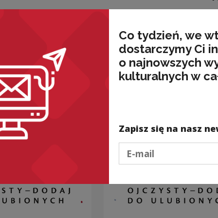
Downl
Co tydzień, we w
dostarczymy Ci i
o najnowszych w
kulturalnych w ca
nded
Zapisz się na nasz ne
Podaj e-mail