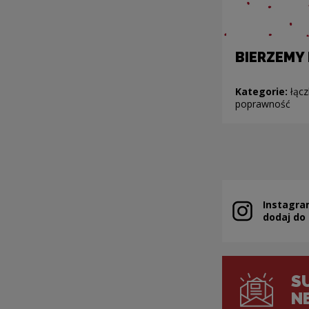
BIERZEMY
Kategorie:
łącz
poprawność
Instagra
Note, the link 
dodaj do
S
N