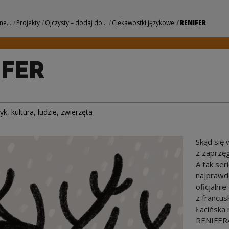
we Centrum Kultury
ne...
Projekty
Ojczysty – dodaj do...
Ciekawostki językowe
RENIFER
IFER
zyk
,
kultura
,
ludzie
,
zwierzęta
Skąd się 
z zaprzęg
A tak ser
najprawdo
oficjalni
z francus
Łacińska
RENIFERA