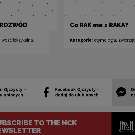
 ROZWÓD
Co RAK ma z RAKA?
liwość leksykalna,
Kategorie:
etymologia, zwierzęt
m Ojczysty –
Facebook Ojczysty -
O
will open in a new window
Note, the link will open in a new window
Note, th
 ulubionych
dodaj do ulubionych
n
UBSCRIBE TO THE NCK
EWSLETTER