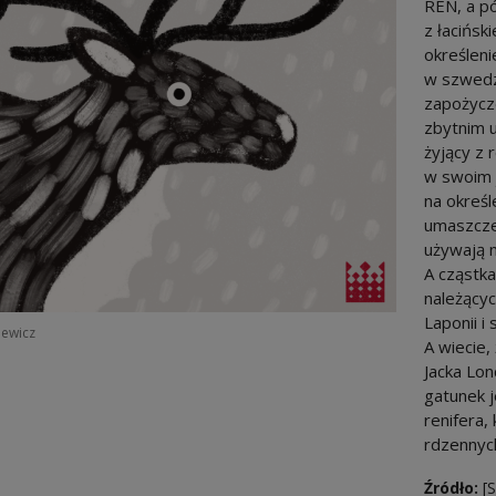
REN, a pó
z łacińsk
określeni
w szwedzk
zapożycz
zbytnim 
żyjący z 
w swoim j
na określ
umaszczen
używają n
A cząstka
należący
Laponii i
iewicz
A wiecie,
Jacka Lon
gatunek j
renifera,
rdzennyc
Źródło:
[