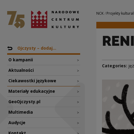
RENIFER | Narodo
National Centre for Culture Poland
Navigation
NCK
Projekty kultural
REN
Nawigacja
Back to: Projekty
Ojczysty – dodaj...
O kampanii
>
Categories:
ję
Aktualności
>
Ciekawostki językowe
>
Materiały edukacyjne
>
GeoOjczysty.pl
>
Multimedia
>
Audycje
>
Kontakt
>