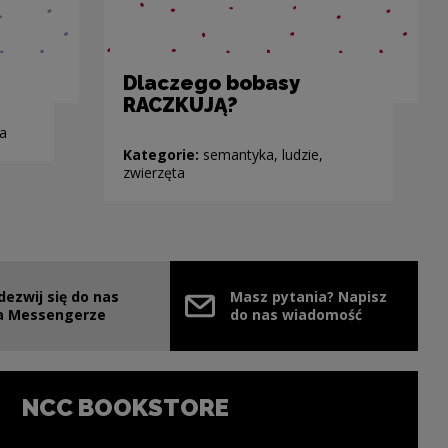
Dlaczego bobasy
RACZKUJĄ?
a
Kategorie:
semantyka, ludzie,
zwierzęta
dezwij się do nas
Masz pytania? Napisz
e link will open in a new window
a Messengerze
do nas wiadomość
NCC BOOKSTORE