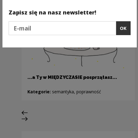
Zapisz się na nasz newsletter!
Podaj e-mail
OK
...a Ty w MIĘDZYCZASIE posprzątasz...
Kategorie:
semantyka, poprawność
Previous slide
Next slide