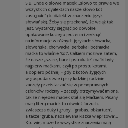
S.B. Linde o słowie maciek: „słowo to prawie we
wszystkich dyalektach nasze słowo kot
zastępuie” (tu dialekt w znaczeniu język
słowiański). Żeby się przekonać, że wciąż tak
jest, wystarczy sięgnąć po dowolne
opakowanie kociego jedzenia i zerknąć
na informacje w różnych językach: słowacka,
słoweńska, chorwacka, serbska i bośniacka
mačka to właśnie ‘kot’. Całkiem możliwe zatem,
że nasze „szare, bure i pstrokate” maćki były
najpierw maćkami, czyli po prostu kotami,
a dopiero później – gdy z kotów żyjących
w gospodarstwie i przy ludzkiej rodzinie
zaczęły przeistaczać się w pełnoprawnych
członków rodziny – zaczęły otrzymywać imiona,
tak że niejeden maciek stał się Maćkiem. Pisany
małą literą maciek to również ‘brzuch,
zwłaszcza duży i gruby’, ‘grubas, obżartuch’,
a także ‘gruba, nadziewana kiszka wieprzowa’…
Kto wie, może te wszystkie znaczenia mają