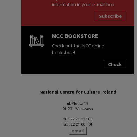
information in your e-mail box.
Subscribe
NCC BOOKSTORE
Check out the NCC online
bookstore!
Check
Note, the link will open in a new window
National Centre for Culture Poland
ul. Płocka 13
01-231 Warszawa
tel : 22 21 00 100
fax : 22 21 00 101
send
email