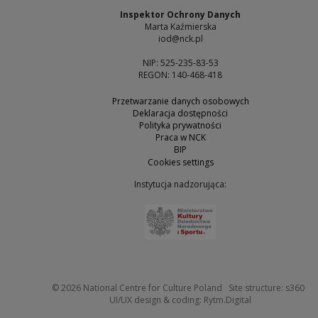
Inspektor Ochrony Danych
Marta Kaźmierska
iod@nck.pl
NIP: 525-235-83-53
REGON: 140-468-418
Przetwarzanie danych osobowych
Deklaracja dostępności
Polityka prywatności
Praca w NCK
BIP
Cookies settings
Instytucja nadzorująca:
Note, the link will open 
Not
© 2026
National Centre for Culture Poland
Site structure:
s360
Note, the link w
UI/UX design & coding:
Rytm.Digital