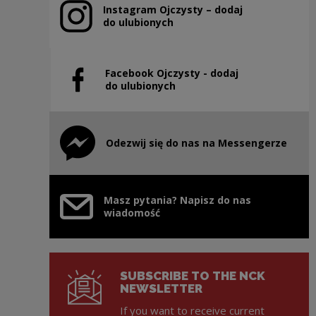
Instagram Ojczysty – dodaj
Note, the link will open in a new window
do ulubionych
Facebook Ojczysty - dodaj
Note, the link will open in a new window
do ulubionych
Odezwij się do nas na Messengerze
Note, the link will open in a new window
Masz pytania? Napisz do nas
wiadomość
SUBSCRIBE TO THE NCK
NEWSLETTER
If you want to receive current